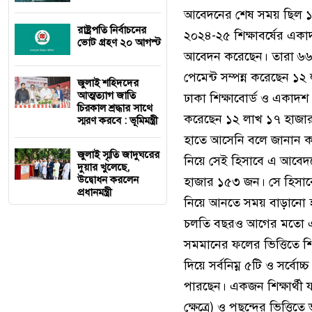
আবেদনের শেষ সময় ছিল ১১ 
রাষ্ট্রপতি নির্বাচনের
২০২৪-২৫ শিক্ষাবর্ষের একাদশ
ভোট গ্রহণ ২০ আগস্ট
আবেদন করেছেন। তারা ৬৬
পেমেন্ট সম্পন্ন করেছেন 
জুলাই শহিদদের
আত্মত্যাগ জাতি
ঢাকা শিক্ষাবোর্ড ও একাদশ
চিরকাল শ্রদ্ধার সাথে
করেছেন ১২ লাখ ১৭ হাজার
স্মরণ করবে : ভূমিমন্ত্রী
হাতে আসেনি বলে জানান কর
জুলাই স্মৃতি জাদুঘরের
নিয়ে সেই হিসাবে এ আবেদ
দুয়ার খুলেছে,
উদ্বোধন করলেন
হাজার ১৫৩ জন। সে হিসাব
প্রধানমন্ত্রী
নিয়ে আনতে সময় বাড়ানো 
চলতি বছরও আগের মতো এবা
সমমানের ফলের ভিত্তিতে শিক
দিয়ে সর্বনিম্ন ৫টি ও সর্ব
পারছেন। একজন শিক্ষার্থী 
ক্ষেত্রে) ও পছন্দের ভিত্তিত