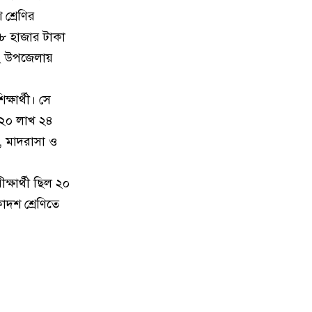
শ্রেণির
১০
নিয়ামতপুরে বাড়ির বাইরে পড়েছিল
যুবকের মরদেহ, গলায় আঘাতের চিহ্ন
 ৮ হাজার টাকা
বং উপজেলায়
১১
ব্যালিস্টিক ক্ষেপণাস্ত্রের পরীক্ষা
চালিয়েছে উত্তর কোরিয়া
ষার্থী। সে
 ২০ লাখ ২৪
১২
পাকিস্তানে পুলিশ স্টেশনে ধর্ষণ, ৭৮
, মাদরাসা ও
কর্মকর্তা-সদস্যের সবাইকে অব্যাহতি
১৩
রুয়েটে এসএপি-১১.০ রোডশো অনুষ্ঠিত
্ষার্থী ছিল ২০
দশ শ্রেণিতে
১৪
নগরীতে মাদকবিরোধী অভিযানে গ্রেপ্তার
১
১৫
নগরীতে বিএসটিআই’র অনুমোদনহীন
দই, মিষ্টি ও ঘি বিক্রেতাকে জরিমানা