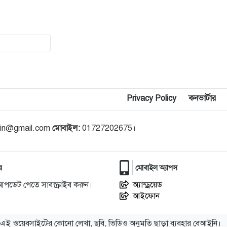
১৬
নগরীতে বিভিন্ন অপরাধে গ্রেপ্তার ২৫
১৭
নগরীতে পুলিশের পৃথক মাদকবিরোধী
অভিযানে ৬ মাদক ব্যবসায়ী গ্রেপ্তার
Privacy Policy
কনভার্টার
১৮
রাসিক প্রশাসকের সাথে হড়গ্রাম
নতুনপাড়া কবরস্থান ও ঈদগাহ কমিটির
নেতৃবৃন্দের সাক্ষাৎ
din@gmail.com
মোবাইল:
01727202675।
১৯
রাসিক প্রশাসকের সাথে নারী উদ্যোক্তা
সমাজ কল্যাণ সংগঠনের সাক্ষাৎ
র
মোবাইল অ্যাপস
আপডেট পেতে সাবস্ক্রাইব করুন।
অ্যান্ড্রয়েড
২০
পুনর্বাসন ছাড়া বস্তি উচ্ছেদ বন্ধের
আইফোন
দাবিতে নগরীতে মানববন্ধন
এই ওয়েবসাইটের কোনো লেখা, ছবি, ভিডিও অনুমতি ছাড়া ব্যবহার বেআইনি।