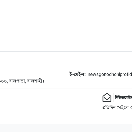
ই-মেইল:
newsgonodhoniproti
-৬০০০, রাজপাড়া, রাজশাহী।
নিউজলেটা
প্রতিদিন মেইলে 