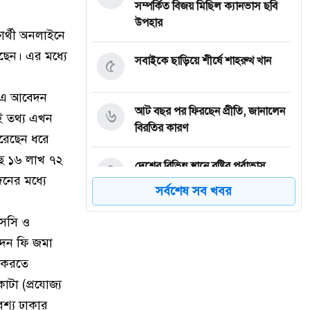
সম্পর্কিত বিজয় মিছিল ক্যানভাস ছবি
উপহার
ষার্থী অনলাইনে
েন। এর মধ্যে
৫
সবাইকে ছাড়িয়ে শীর্ষে শাহরুখ খান
্ত এ আবেদন
৬
আট বছর পর ফিরছেন প্রীতি, জানালেন
ই তথ্য এখন
বিরতির কারণ
করেছেন ধরে
ছে ১৬ লাখ ৭২
৭
দেশের বিভিন্ন স্থানে বৃষ্টির পূর্বাভাস
নের মধ্যে
সর্বশেষ সব খবর
৮
নগরীর উন্নয়নমূলক কাজের অগ্রগতি
এসসি ও
পর্যালোচনা সভায় রাসিক প্রশাসক
বেদন ফি জমা
ন করতে
৯
রাজশাহীতে পাঁচ দিনব্যাপী রাজশাহীর
টা (প্রযোজ্য
উদ্যোক্তা মেলার সমাপনী অনুষ্ঠিত
অবশ্য ঢাকার