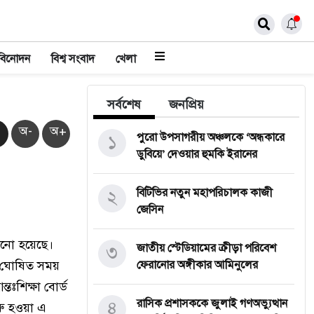
বিনোদন
বিশ্ব সংবাদ
খেলা
সর্বশেষ
জনপ্রিয়
অ-
অ+
১
পুরো উপসাগরীয় অঞ্চলকে ‘অন্ধকারে
ডুবিয়ে’ দেওয়ার হুমকি ইরানের
২
বিটিভির নতুন মহাপরিচালক কাজী
জেসিন
ানো হয়েছে।
৩
জাতীয় স্টেডিয়ামের ক্রীড়া পরিবেশ
র ঘোষিত সময়
ফেরানোর অঙ্গীকার আমিনুলের
ঃশিক্ষা বোর্ড
৪
রাসিক প্রশাসককে জুলাই গণঅভ্যুত্থান
ুরু হওয়া এ