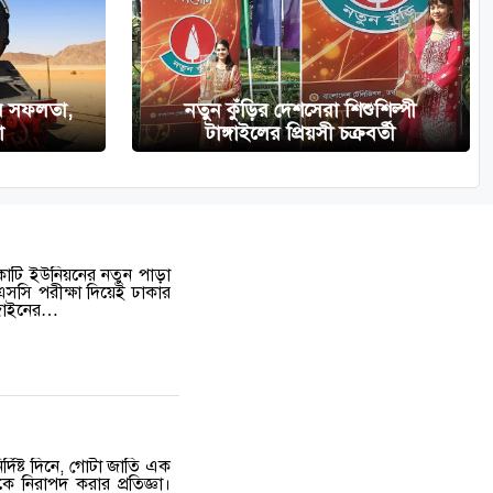
র সফলতা,
নতুন কুঁড়ির দেশসেরা শিশুশিল্পী
া
টাঙ্গাইলের প্রিয়সী চক্রবর্তী
াটি ইউনিয়নের নতুন পাড়া
চএসসি পরীক্ষা দিয়েই ঢাকার
িজাইনের…
ির্দিষ্ট দিনে, গোটা জাতি এক
নিরাপদ করার প্রতিজ্ঞা।