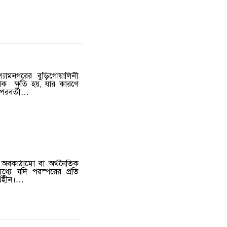
শ্যামনগরের বুড়িগোয়ালিনী
াপক ক্ষতি হয়, যার কারণে
ড় পরবর্তী…
, অবকাঠামো বা অর্থনৈতিক
্যে যদি পরস্পরের প্রতি
র্থহীন।…