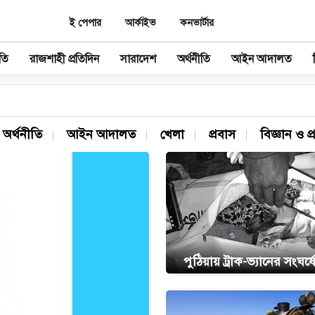
ই পেপার
আর্কাইভ
কনভার্টার
তি
রাজশাহী প্রতিদিন
সারাদেশ
অর্থনীতি
আইন আদালত
অর্থনীতি
আইন আদালত
খেলা
প্রবাস
বিজ্ঞান ও প্র
পুঠিয়ায় ট্রাক-ভ্যানের সংঘর্ষে