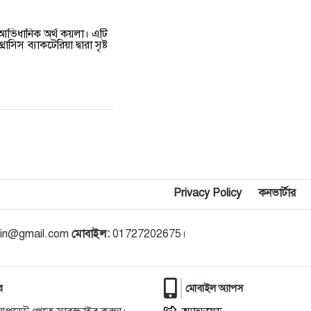
ং আভিধানিক অর্থ কয়লা। এটি
সিস ব্যাকটেরিয়া দ্বারা সৃষ্ট
Privacy Policy
কনভার্টার
din@gmail.com
মোবাইল:
01727202675।
র
মোবাইল অ্যাপস