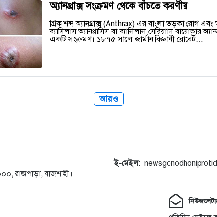
অ্যানথ্রাক্স সংক্রমণ থেকে বাঁচতে করণীয়
গ্রিক শব্দ অ্যানথ্রাক্স (Anthrax) এর বাংলা তড়কা রোগ এব
ব্যাসিলাস অ্যানথ্রাসিস বা ব্যাসিলাস সেরিয়াাস বায়োভার অ্যানথ্রা
একটি সংক্রমণ। ১৮৭৫ সালে জার্মান বিজ্ঞানী রোবের্ট…
আরও
ই-মেইল:
newsgonodhoniproti
-৬০০০, রাজপাড়া, রাজশাহী।
নিউজলেটা