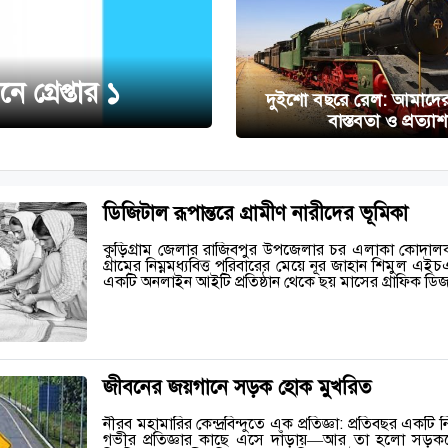
গ্রেপ্তার ১
দুইশো বছরে রেল: আমাদে
বাস্তবতা ও প্রত্যাশ
ডিজিটাল রূপান্তরে গ্রামীণ নারীদের ভূমিকা
কুড়িগ্রাম জেলার রাজিবপুর উপজেলার চর এলাকা কোদালক
গ্রামের নিম্নমধ্যবিত্ত পরিবারের মেয়ে নূর জাহান শিমুল এই
একটি অনলাইন আইটি প্রতিষ্ঠান থেকে ছয় মাসের গ্রাফিক ড
জীবনের জয়গানে সড়ক হোক মুখরিত
নীরব মহামারির কেন্দ্রবিন্দুতে এক প্রতিজ্ঞা: প্রতিবছর একটি ন
গভীর প্রতিজ্ঞার কাছে এসে দাঁড়ায়—আর তা হলো সড়ককে 