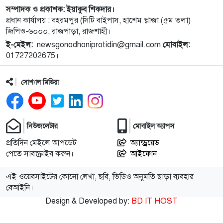
১০
নিয়ামতপুরে বাড়ির বাইরে পড়েছিল যুবকের মরদেহ, গলায়
সম্পাদক ও প্রকাশক: ইয়াকুব শিকদার।
প্রধান কার্যালয় : বহরমপুর (সিটি বাইপাস, হাশেম প্লাজা (৫ম তলা)
আঘাতের চিহ্ন
জিপিও-৬০০০, রাজপাড়া, রাজশাহী।
ই-মেইল:
newsgonodhoniprotidin@gmail.com
মোবাইল:
১১
ব্যালিস্টিক ক্ষেপণাস্ত্রের পরীক্ষা চালিয়েছে উত্তর কোরিয়া
01727202675।
সোশ্যাল মিডিয়া
১২
পাকিস্তানে পুলিশ স্টেশনে ধর্ষণ, ৭৮ কর্মকর্তা-সদস্যের
সবাইকে অব্যাহতি
১৩
রুয়েটে এসএপি-১১.০ রোডশো অনুষ্ঠিত
নিউজলেটার
মোবাইল অ্যাপস
প্রতিদিন মেইলে আপডেট
অ্যান্ড্রয়েড
পেতে সাবস্ক্রাইব করুন।
আইফোন
১৪
নগরীতে মাদকবিরোধী অভিযানে গ্রেপ্তার ১
এই ওয়েবসাইটের কোনো লেখা, ছবি, ভিডিও অনুমতি ছাড়া ব্যবহার
বেআইনি।
১৫
নগরীতে বিএসটিআই’র অনুমোদনহীন দই, মিষ্টি ও ঘি
Design & Developed by:
BD IT HOST
বিক্রেতাকে জরিমানা