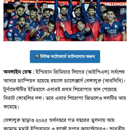
নিউজ ফটোকার্ড ডাউনলোড করুন
অনলাইন ডেস্ক :
ইন্ডিয়ান প্রিমিয়ার লিগের (আইপিএল) সর্বশেষ
আসরে চ্যাম্পিয়ন হয়েছে রয়্যাল চ্যালেঞ্জার্স বেঙ্গালুরু (আরসিবি)।
টুর্নামেন্টটির ইতিহাসে এবারই প্রথম শিরোপার স্বাদ পেয়েছে
বিরাট কোহলির দল। তবে এবার শিরোপা জিতলেও দলটির আয়
কমেছে।
বেঙ্গালুরু ছাড়াও ২০২৫ অর্থবছরে গত বছরের তুলনায় আয়
কমেছে মুম্বাই ইন্ডিয়ানস ও লক্ষ্ণৌ সুপার জায়ান্টসেরও। ভারতীয়