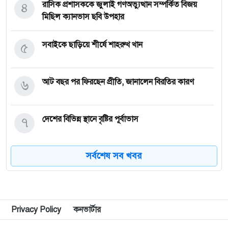
৪
রাসিক প্রশাসককে জুলাই গণঅভ্যুত্থান সম্পর্কিত বিজয়
মিছিল ক্যানভাস ছবি উপহার
৫
সবাইকে ছাড়িয়ে শীর্ষে শাহরুখ খান
৬
আট বছর পর ফিরছেন প্রীতি, জানালেন বিরতির কারণ
৭
দেশের বিভিন্ন স্থানে বৃষ্টির পূর্বাভাস
সর্বশেষ সব খবর
৮
নগরীর উন্নয়নমূলক কাজের অগ্রগতি পর্যালোচনা সভায়
রাসিক প্রশাসক
৯
রাজশাহীতে পাঁচ দিনব্যাপী রাজশাহীর উদ্যোক্তা মেলার
সমাপনী অনুষ্ঠিত
Privacy Policy
কনভার্টার