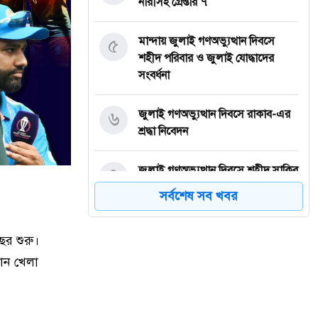
নারীসহ গ্রেপ্তার ৭
৫
মান্দায় জুলাই গণঅভ্যুত্থান দিবসে
শহীদ পরিবার ও জুলাই যোদ্ধাদের
সংবর্ধনা
৬
জুলাই গণঅভ্যুত্থান দিবসে রাকাব-এর
শ্রদ্ধা নিবেদন
৭
জুলাই গণঅভ্যুত্থান দিবসে শহীদ সাকিব
আঞ্জুমানের কবর জিয়ারত
সর্বশেষ সব খবর
৮
সৌদি আরবের ৮ ট্যাংকারে হামলার
ছর শুরু।
দাবি হুথিদের
কোন খেলা
৯
জুলাই শহিদদের আত্মত্যাগ জাতি
চিরকাল শ্রদ্ধার সাথে স্মরণ করবে :
ভূমিমন্ত্রী