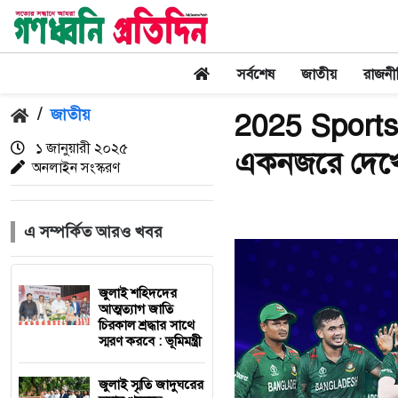
সর্বশেষ
জাতীয়
রাজনী
/
জাতীয়
2025 Sports F
১ জানুয়ারী ২০২৫
একনজরে দেখে
অনলাইন সংস্করণ
এ সম্পর্কিত আরও খবর
জুলাই শহিদদের
আত্মত্যাগ জাতি
চিরকাল শ্রদ্ধার সাথে
স্মরণ করবে : ভূমিমন্ত্রী
জুলাই স্মৃতি জাদুঘরের