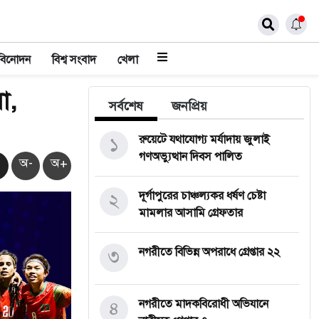
বিনোদন
বিশ্ব সংবাদ
খেলা
া,
সর্বশেষ
জনপ্রিয়
১
রুয়েটে যথাযোগ্য মর্যাদায় জুলাই
গণঅভ্যুত্থান দিবস পালিত
অ-
অ+
২
দূর্গাপুরের চাঞ্চল্যকর ধর্ষণ চেষ্টা
মামলার আসামি গ্রেফতার
৩
নগরীতে বিভিন্ন অপরাধে গ্রেপ্তার ২২
৪
নগরীতে মাদকবিরোধী অভিযানে