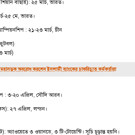
য়ান বাছাই): ২৫ মার্চ, ভারত।
র্চ-২৫ মে, ভারত।
যাম্পিয়নশিপ : ২১-২৩ মার্চ, চীন
 ফুটবল)
 মার্চ)
াম মহাসড়ক অবরোধ করলেন ইসলামী ব্যাংকের চাকরিচ্যুত কর্মকর্তারা
 : ৩-২০ এপ্রিল, সৌদি আরব।
কস): ২৭ এপ্রিল, লন্ডন।
): অ্যাওয়েতে ৩ ওয়ানডে, ৩ টি-টোয়েন্টি। সূচি চূড়ান্ত হয়নি।