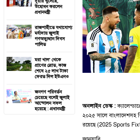
দুয়ার খুলেছে,
উদ্বোধন করলেন
প্রধানমন্ত্রী
রাজশাহীতে যথাযোগ্য
মর্যাদায় জুুলাই
গণঅভ্যুত্থান দিবস
পালিত
মরা খাল’ থেকে
প্রাণের স্রোত, কাজ
শেষে ২৫ লাখ টাকা
ফেরত দিল ইউএনও
জনগণ পরিবর্তন
চেয়েছে বলেই জুলাই
আন্দোলন সফল
অনলাইন ডেস্ক :
ক্যালেন্ড
হয়েছে : প্রধানমন্ত্রী
২০২৫ সালে বাংলাদেশসহ বিশ
রয়েছে (2025 Sports Fix
জানুয়ারি