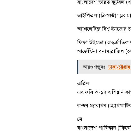
বাংলাদেশ–ভারত ফুটবল (এশি
আইপিএল (ক্রিকেট): ১৪ মা
অ্যাথলেটিক্স বিশ্ব ইনডোর চ্
ফিফা উইন্ডো (আন্তর্জাতিক
আর্জেন্টিনা বনাম ব্রাজিল (২৩
আরও পড়ুনঃ
ঢাকা-চট্টগ্র
এপ্রিল
এএফসি অ-১৭ এশিয়ান কাপ
লন্ডন ম্যারাথন (অ্যাথলেটি
মে
বাংলাদেশ–পাকিস্তান (ক্রিকেট