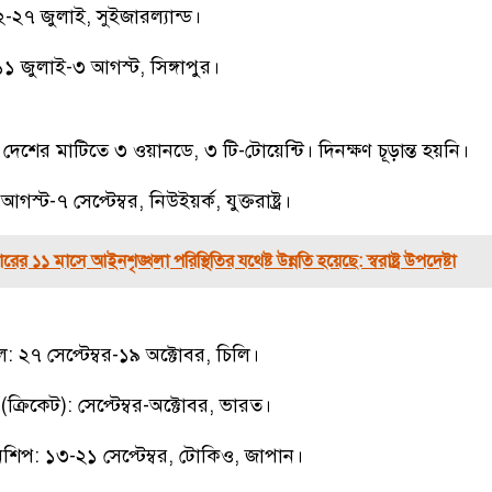
-২৭ জুলাই, সুইজারল্যান্ড।
: ১১ জুলাই-৩ আগস্ট, সিঙ্গাপুর।
েশের মাটিতে ৩ ওয়ানডে, ৩ টি-টোয়েন্টি। দিনক্ষণ চূড়ান্ত হয়নি।
-৭ সেপ্টেম্বর, নিউইয়র্ক, যুক্তরাষ্ট্র।
কারের ১১ মাসে আইনশৃঙ্খলা পরিস্থিতির যথেষ্ট উন্নতি হয়েছে: স্বরাষ্ট্র উপদেষ্টা
: ২৭ সেপ্টেম্বর-১৯ অক্টোবর, চিলি।
(ক্রিকেট): সেপ্টেম্বর-অক্টোবর, ভারত।
য়নশিপ: ১৩-২১ সেপ্টেম্বর, টোকিও, জাপান।