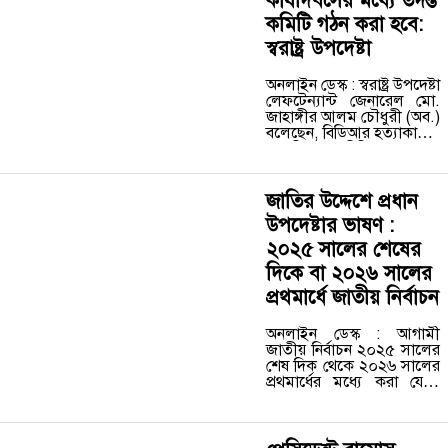
কার্যদিবসের মধ্যে তদন্ত
কমিটি গঠন করা হবে:
স্বরাষ্ট্র উপদেষ্টা
অনলাইন ডেস্ক : স্বরাষ্ট্র উপদেষ্টা
লেফটেন্যান্ট জেনারেল মো.
জাহাঙ্গীর আলম চৌধুরী (অব.)
বলেছেন, বিডিআর হত্যাকাণ্ডের
ন্যায়বিচার নিশ্চিত করতে
আগামী ৫ কার্যদিবসের মধ্যে
একটি তদন্ত কমিটি গঠন করা
হবে। উপদেষ্টা আজ…
জাতির উদ্দেশে প্রধান
উপদেষ্টার ভাষণ :
২০২৫ সালের শেষের
দিকে বা ২০২৬ সালের
প্রথমার্ধে জাতীয় নির্বাচন
অনলাইন ডেস্ক : আগামী
জাতীয় নির্বাচন ২০২৫ সালের
শেষ দিক থেকে ২০২৬ সালের
প্রথমার্ধের মধ্যে করা যেতে
পারে বলে আশাবাদ ব্যক্ত
করেছেন প্রধান উপদেষ্টা
অধ্যাপক মুহাম্মদ ইউনূস।
আজ সোমবার মহান…