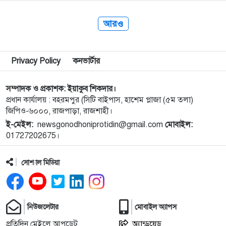
দেওয়া অত সহজ নয়।
চুক্তিগুলো থেকে…
আরও
Privacy Policy
কনভার্টার
সম্পাদক ও প্রকাশক: ইয়াকুব শিকদার।
প্রধান কার্যালয় : বহরমপুর (সিটি বাইপাস, হাশেম প্লাজা (৫ম তলা)
জিপিও-৬০০০, রাজপাড়া, রাজশাহী।
ই-মেইল:
newsgonodhoniprotidin@gmail.com
মোবাইল:
01727202675।
সোশ্যাল মিডিয়া
নিউজলেটার
মোবাইল অ্যাপস
প্রতিদিন মেইলে আপডেট
অ্যান্ড্রয়েড