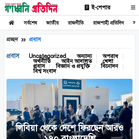
ই-পেপার
সর্বশেষ
জাতীয়
রাজনীতি
রাজশাহী প্রতিদিন
সা
প্রচ্ছদ
প্রবাস
প্রবাস
Uncategorized
অন্যান্য
অপরাধ
অর্থনীতি
আইন আদালত
খেলা
প্রবাস
বিজ্ঞান ও প্রযুক্তি
বিনোদন
বিশ্ব সংবাদ
লিবিয়া থেকে দেশে ফিরছেন আরও
১৭০ বাংলাদেশি