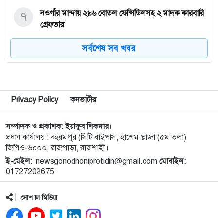
৭
নওগাঁর মান্দায় ২৯৬ বোতল ফেন্সিডিলসহ ২ মাদক কারবারি
গ্রেফতার
সর্বশেষ সব খবর
৮
কিডনি রোগে আক্রান্ত অসহায় রোগীর পাশে পুঠিয়ার
এসিল্যান্ড
৯
নগরীতে মাদকবিরোধী বিশেষ টিমের অভিযানে মাদক
Privacy Policy
কনভার্টার
ব্যবসায়ী স্বামী-স্ত্রী গ্রেপ্তার
সম্পাদক ও প্রকাশক: ইয়াকুব শিকদার।
১০
নগরীতে মাদক বিরোধী পৃথক অভিযানে নারীসহ গ্রেপ্তার ৪
প্রধান কার্যালয় : বহরমপুর (সিটি বাইপাস, হাশেম প্লাজা (৫ম তলা)
জিপিও-৬০০০, রাজপাড়া, রাজশাহী।
ই-মেইল:
newsgonodhoniprotidin@gmail.com
মোবাইল:
১১
নগরীতে মাসব্যাপী বৃক্ষরোপণ ও চারা বিতরণ কর্মসূচির
01727202675।
উদ্বোধন
সোশ্যাল মিডিয়া
১২
থাইল্যান্ডে স্কুলে গুলিতে নিহত ৪, আহত ১৫ শিক্ষার্থী