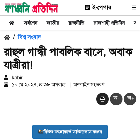
ই-পেপার
সর্বশেষ
জাতীয়
রাজনীতি
রাজশাহী প্রতিদিন
সা
/
বিশ্ব সংবাদ
রাহুল গান্ধী পাবলিক বাসে, অবাক
যাত্রীরা!
kabir
১০ মে ২০২৪, ৪:৩৮ অপরাহ্ন
|
অনলাইন সংস্করণ
অ-
অ+
নিউজ ফটোকার্ড ডাউনলোড করুন