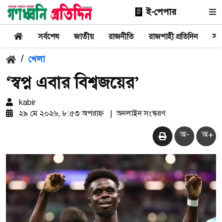
ই-পেপার
সর্বশেষ
জাতীয়
রাজনীতি
রাজশাহী প্রতিদিন
সা
/
খেলা
‘স্বপ্ন এবার বিশ্বজয়ের’
kabir
২৯ মে ২০২৬, ৮:৫৩ অপরাহ্ন
|
অনলাইন সংস্করণ
অ-
অ+