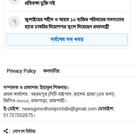
প্রতিরক্ষা চুক্তি সই
৭
জুলাইয়ের শহীদ ও আহত ১০ ব্যক্তির পরিবারের সদস্যদের
হাতে চাকরির নিয়োগপত্র তুলে দিয়েছেন প্রধানমন্ত্রী
সর্বশেষ সব খবর
৮
জ্বালানি সংকট মোকাবিলায় সরকার সর্বোচ্চ চেষ্টা চালিয়ে
যাচ্ছে: প্রধানমন্ত্রী
৯
সীমান্তে বিজিবির অভিযানে বিপুল পরিমান ভারতীয়
Privacy Policy
কনভার্টার
মাদকদ্রব্য জব্দ
সম্পাদক ও প্রকাশক: ইয়াকুব শিকদার।
১০
নেপালের আকাশে ভয় পেলেন অপু বিশ্বাস!
প্রধান কার্যালয় : বহরমপুর (সিটি বাইপাস, হাশেম প্লাজা (৫ম তলা)
জিপিও-৬০০০, রাজপাড়া, রাজশাহী।
ই-মেইল:
newsgonodhoniprotidin@gmail.com
মোবাইল:
১১
বগুড়া এরুলিয়া এলাকায় সড়ক দুর্ঘট্নায় সকালে ৭ জন,
01727202675।
বিকেলে ২ জন নিহত
সোশ্যাল মিডিয়া