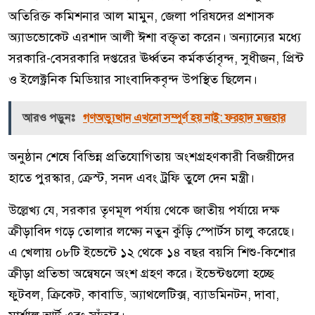
অতিরিক্ত কমিশনার আল মামুন, জেলা পরিষদের প্রশাসক
অ্যাডভোকেট এরশাদ আলী ঈশা বক্তৃতা করেন। অন্যান্যের মধ্যে
সরকারি-বেসরকারি দপ্তরের ঊর্ধ্বতন কর্মকর্তাবৃন্দ, সুধীজন, প্রিন্ট
ও ইলেক্ট্রনিক মিডিয়ার সাংবাদিকবৃন্দ উপস্থিত ছিলেন।
আরও পড়ুনঃ
গণঅভ্যুত্থান এখনো সম্পূর্ণ হয় নাই: ফরহাদ মজহার
অনুষ্ঠান শেষে বিভিন্ন প্রতিযোগিতায় অংশগ্রহণকারী বিজয়ীদের
হাতে পুরস্কার, ক্রেস্ট, সনদ এবং ট্রফি তুলে দেন মন্ত্রী।
উল্লেখ্য যে, সরকার তৃণমূল পর্যায় থেকে জাতীয় পর্যায়ে দক্ষ
ক্রীড়াবিদ গড়ে তোলার লক্ষ্যে নতুন কুঁড়ি স্পোর্টস চালু করেছে।
এ খেলায় ০৮টি ইভেন্টে ১২ থেকে ১৪ বছর বয়সি শিশু-কিশোর
ক্রীড়া প্রতিভা অন্বেষনে অংশ গ্রহণ করে। ইভেন্টগুলো হচ্ছে
ফুটবল, ক্রিকেট, কাবাডি, অ্যাথলেটিক্স, ব্যাডমিনটন, দাবা,