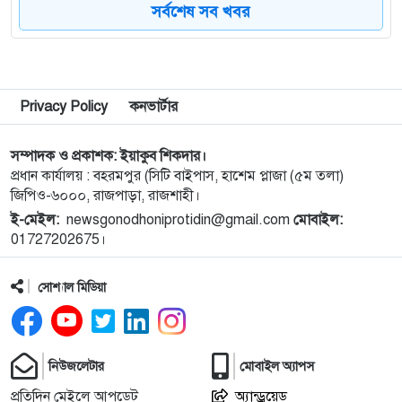
সর্বশেষ সব খবর
৮
কিডনি রোগে আক্রান্ত অসহায় রোগীর পাশে পুঠিয়ার
এসিল্যান্ড
৯
নগরীতে মাদকবিরোধী বিশেষ টিমের অভিযানে মাদক
Privacy Policy
কনভার্টার
ব্যবসায়ী স্বামী-স্ত্রী গ্রেপ্তার
সম্পাদক ও প্রকাশক: ইয়াকুব শিকদার।
১০
নগরীতে মাদক বিরোধী পৃথক অভিযানে নারীসহ গ্রেপ্তার ৪
প্রধান কার্যালয় : বহরমপুর (সিটি বাইপাস, হাশেম প্লাজা (৫ম তলা)
জিপিও-৬০০০, রাজপাড়া, রাজশাহী।
ই-মেইল:
newsgonodhoniprotidin@gmail.com
মোবাইল:
১১
নগরীতে মাসব্যাপী বৃক্ষরোপণ ও চারা বিতরণ কর্মসূচির
01727202675।
উদ্বোধন
সোশ্যাল মিডিয়া
১২
থাইল্যান্ডে স্কুলে গুলিতে নিহত ৪, আহত ১৫ শিক্ষার্থী
১৩
গণমাধ্যম শক্তিশালী হলেই গণতন্ত্র শক্তিশালী হবে: মির্জা
নিউজলেটার
মোবাইল অ্যাপস
ফখরুল
প্রতিদিন মেইলে আপডেট
অ্যান্ড্রয়েড