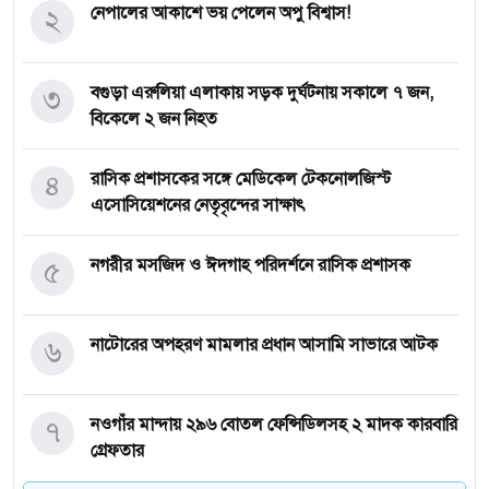
২
নেপালের আকাশে ভয় পেলেন অপু বিশ্বাস!
৩
বগুড়া এরুলিয়া এলাকায় সড়ক দুর্ঘট্নায় সকালে ৭ জন,
বিকেলে ২ জন নিহত
৪
রাসিক প্রশাসকের সঙ্গে মেডিকেল টেকনোলজিস্ট
এসোসিয়েশনের নেতৃবৃন্দের সাক্ষাৎ
৫
নগরীর মসজিদ ও ঈদগাহ পরিদর্শনে রাসিক প্রশাসক
৬
নাটোরের অপহরণ মামলার প্রধান আসামি সাভারে আটক
৭
নওগাঁর মান্দায় ২৯৬ বোতল ফেন্সিডিলসহ ২ মাদক কারবারি
গ্রেফতার