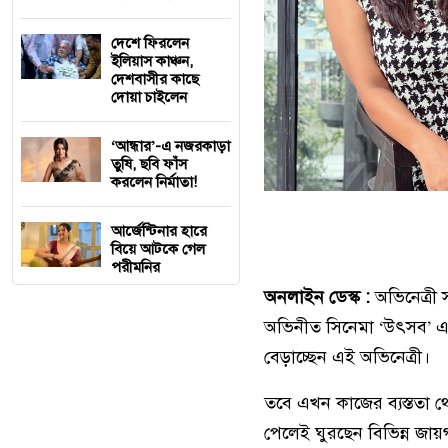
দেশে ফিরলেন
ইলিয়াস কাঞ্চন,
দেশবাসীর কাছে
দোয়া চাইলেন
‘আন্ধার’-এ নজরকাড়া
তুষি, ছবি ফাঁস
করলেন নির্মাতা!
আর্জেন্টিনার হারে
বিয়ে আটকে গেল
পরীমনির
অনলাইন ডেস্ক :
অভিনেত্রী 
অভিনীত সিনেমা ‘উৎসব’ এ
বেড়াচ্ছেন এই অভিনেত্রী।
তবে এখন কাজের ব্যস্ততা 
পেলেই ঘুরছেন বিভিন্ন জায়গ