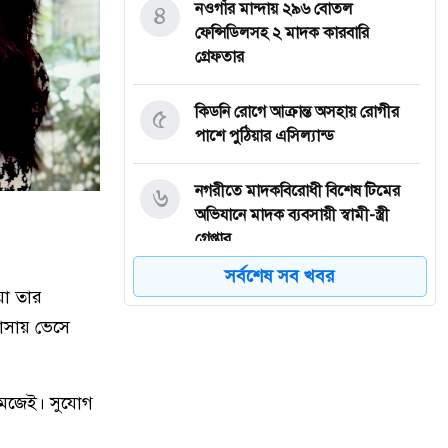
৪
নওগাঁর মান্দায় ২৯৬ বোতল
ফেন্সিডিলসহ ২ মাদক কারবারি
গ্রেফতার
৫
কিডনি রোগে আক্রান্ত অসহায় রোগীর
পাশে পুঠিয়ার এসিল্যান্ড
৬
নগরীতে মাদকবিরোধী বিশেষ টিমের
অভিযানে মাদক ব্যবসায়ী স্বামী-স্ত্রী
গ্রেপ্তার
সর্বশেষ সব খবর
৭
নগরীতে মাদক বিরোধী পৃথক অভিযানে
য়া তার
নারীসহ গ্রেপ্তার ৪
াসায় ভেসে
৮
নগরীতে মাসব্যাপী বৃক্ষরোপণ ও চারা
বিতরণ কর্মসূচির উদ্বোধন
মেজেই। সুযোগ