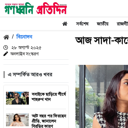
সর্বশেষ
জাতীয়
রাজনী
/
বিনোদন
আজ সাদা-কাল
২৮ অগাস্ট ২০২৫
অনলাইন সংস্করণ
এ সম্পর্কিত আরও খবর
সবাইকে ছাড়িয়ে শীর্ষে
শাহরুখ খান
আট বছর পর ফিরছেন
প্রীতি, জানালেন
বিরতির কারণ