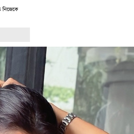
৯
থাইল্যান্ডে স্কুলে গুলিতে নিহত ৪,
আহত ১৫ শিক্ষার্থী
ে নিজেকে
১০
গণমাধ্যম শক্তিশালী হলেই গণতন্ত্র
শক্তিশালী হবে: মির্জা ফখরুল
১১
পুরো উপসাগরীয় অঞ্চলকে ‘অন্ধকারে
ডুবিয়ে’ দেওয়ার হুমকি ইরানের
১২
বিটিভির নতুন মহাপরিচালক কাজী
জেসিন
১৩
জাতীয় স্টেডিয়ামের ক্রীড়া পরিবেশ
ফেরানোর অঙ্গীকার আমিনুলের
১৪
রাসিক প্রশাসককে জুলাই গণঅভ্যুত্থান
সম্পর্কিত বিজয় মিছিল ক্যানভাস ছবি
উপহার