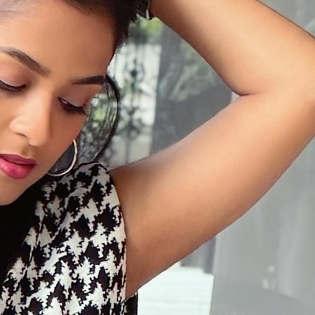
১৫
সবাইকে ছাড়িয়ে শীর্ষে শাহরুখ খান
১৬
আট বছর পর ফিরছেন প্রীতি, জানালেন
বিরতির কারণ
১৭
দেশের বিভিন্ন স্থানে বৃষ্টির পূর্বাভাস
১৮
নগরীর উন্নয়নমূলক কাজের অগ্রগতি
পর্যালোচনা সভায় রাসিক প্রশাসক
১৯
রাজশাহীতে পাঁচ দিনব্যাপী রাজশাহীর
উদ্যোক্তা মেলার সমাপনী অনুষ্ঠিত
২০
নিয়ামতপুরে বাড়ির বাইরে পড়েছিল