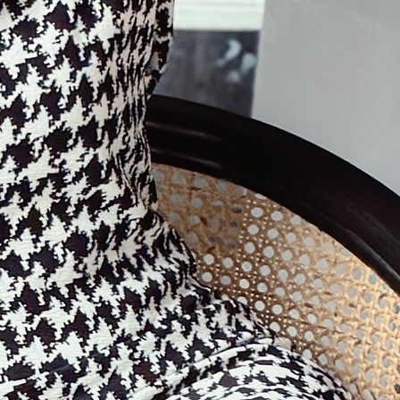
যুবকের মরদেহ, গলায় আঘাতের চিহ্ন