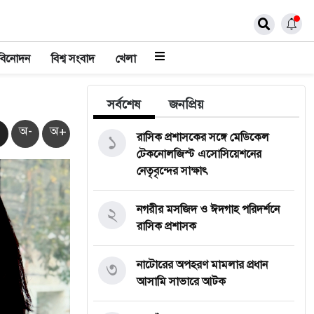
বিনোদন
বিশ্ব সংবাদ
খেলা
সর্বশেষ
জনপ্রিয়
অ-
অ+
১
রাসিক প্রশাসকের সঙ্গে মেডিকেল
টেকনোলজিস্ট এসোসিয়েশনের
নেতৃবৃন্দের সাক্ষাৎ
২
নগরীর মসজিদ ও ঈদগাহ পরিদর্শনে
রাসিক প্রশাসক
৩
নাটোরের অপহরণ মামলার প্রধান
আসামি সাভারে আটক