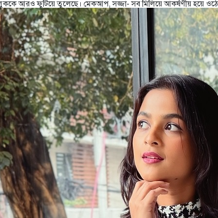
র লুককে আরও ফুটিয়ে তুলেছে। মেকআপ, সজ্জা- সব মিলিয়ে আকর্ষণীয় হয়ে ওঠেন