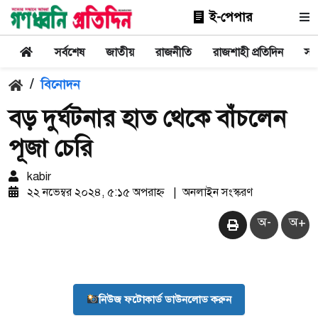
ই-পেপার
সর্বশেষ
জাতীয়
রাজনীতি
রাজশাহী প্রতিদিন
সা
/
বিনোদন
বড় দুর্ঘটনার হাত থেকে বাঁচলেন
পূজা চেরি
kabir
২২ নভেম্বর ২০২৪, ৫:১৫ অপরাহ্ন
|
অনলাইন সংস্করণ
অ-
অ+
নিউজ ফটোকার্ড ডাউনলোড করুন