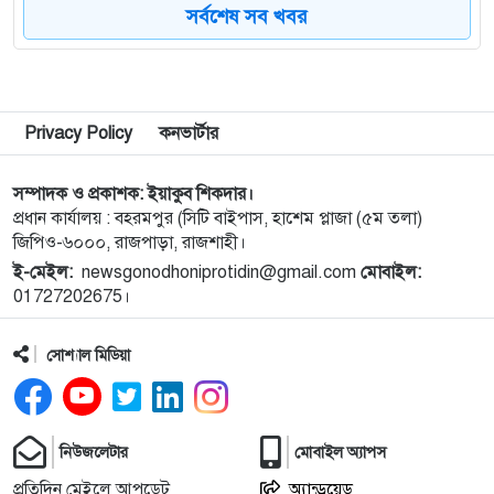
সর্বশেষ সব খবর
৮
কিডনি রোগে আক্রান্ত অসহায় রোগীর পাশে পুঠিয়ার
এসিল্যান্ড
৯
নগরীতে মাদকবিরোধী বিশেষ টিমের অভিযানে মাদক
Privacy Policy
কনভার্টার
ব্যবসায়ী স্বামী-স্ত্রী গ্রেপ্তার
সম্পাদক ও প্রকাশক: ইয়াকুব শিকদার।
১০
নগরীতে মাদক বিরোধী পৃথক অভিযানে নারীসহ গ্রেপ্তার ৪
প্রধান কার্যালয় : বহরমপুর (সিটি বাইপাস, হাশেম প্লাজা (৫ম তলা)
জিপিও-৬০০০, রাজপাড়া, রাজশাহী।
ই-মেইল:
newsgonodhoniprotidin@gmail.com
মোবাইল:
১১
নগরীতে মাসব্যাপী বৃক্ষরোপণ ও চারা বিতরণ কর্মসূচির
01727202675।
উদ্বোধন
সোশ্যাল মিডিয়া
১২
থাইল্যান্ডে স্কুলে গুলিতে নিহত ৪, আহত ১৫ শিক্ষার্থী
১৩
গণমাধ্যম শক্তিশালী হলেই গণতন্ত্র শক্তিশালী হবে: মির্জা
নিউজলেটার
মোবাইল অ্যাপস
ফখরুল
প্রতিদিন মেইলে আপডেট
অ্যান্ড্রয়েড