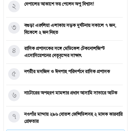
২
নেপালের আকাশে ভয় পেলেন অপু বিশ্বাস!
৩
বগুড়া এরুলিয়া এলাকায় সড়ক দুর্ঘট্নায় সকালে ৭ জন,
বিকেলে ২ জন নিহত
৪
রাসিক প্রশাসকের সঙ্গে মেডিকেল টেকনোলজিস্ট
এসোসিয়েশনের নেতৃবৃন্দের সাক্ষাৎ
৫
নগরীর মসজিদ ও ঈদগাহ পরিদর্শনে রাসিক প্রশাসক
৬
নাটোরের অপহরণ মামলার প্রধান আসামি সাভারে আটক
৭
নওগাঁর মান্দায় ২৯৬ বোতল ফেন্সিডিলসহ ২ মাদক কারবারি
গ্রেফতার