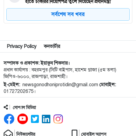
হাতে চাকরির নিয়োগপত্র তুলে দিয়েছেন প্রধানমন্ত্রী
সর্বশেষ সব খবর
৮
জ্বালানি সংকট মোকাবিলায় সরকার সর্বোচ্চ চেষ্টা চালিয়ে
যাচ্ছে: প্রধানমন্ত্রী
৯
সীমান্তে বিজিবির অভিযানে বিপুল পরিমান ভারতীয়
Privacy Policy
কনভার্টার
মাদকদ্রব্য জব্দ
সম্পাদক ও প্রকাশক: ইয়াকুব শিকদার।
১০
নেপালের আকাশে ভয় পেলেন অপু বিশ্বাস!
প্রধান কার্যালয় : বহরমপুর (সিটি বাইপাস, হাশেম প্লাজা (৫ম তলা)
জিপিও-৬০০০, রাজপাড়া, রাজশাহী।
ই-মেইল:
newsgonodhoniprotidin@gmail.com
মোবাইল:
১১
বগুড়া এরুলিয়া এলাকায় সড়ক দুর্ঘট্নায় সকালে ৭ জন,
01727202675।
বিকেলে ২ জন নিহত
সোশ্যাল মিডিয়া
১২
রাসিক প্রশাসকের সঙ্গে মেডিকেল টেকনোলজিস্ট
এসোসিয়েশনের নেতৃবৃন্দের সাক্ষাৎ
নিউজলেটার
মোবাইল অ্যাপস