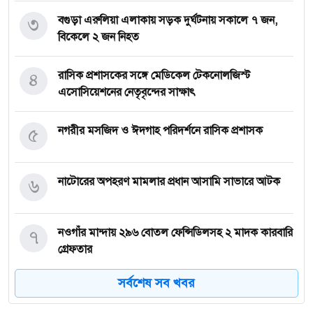
৩
বগুড়া এরুলিয়া এলাকায় সড়ক দুর্ঘট্নায় সকালে ৭ জন,
বিকেলে ২ জন নিহত
৪
রাসিক প্রশাসকের সঙ্গে মেডিকেল টেকনোলজিস্ট
এসোসিয়েশনের নেতৃবৃন্দের সাক্ষাৎ
৫
নগরীর মসজিদ ও ঈদগাহ পরিদর্শনে রাসিক প্রশাসক
৬
নাটোরের অপহরণ মামলার প্রধান আসামি সাভারে আটক
৭
নওগাঁর মান্দায় ২৯৬ বোতল ফেন্সিডিলসহ ২ মাদক কারবারি
গ্রেফতার
সর্বশেষ সব খবর
৮
কিডনি রোগে আক্রান্ত অসহায় রোগীর পাশে পুঠিয়ার
এসিল্যান্ড