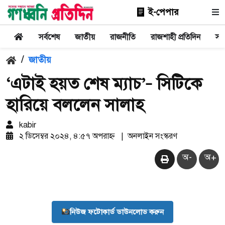
ই-পেপার
সর্বশেষ
জাতীয়
রাজনীতি
রাজশাহী প্রতিদিন
সা
/
জাতীয়
‘এটাই হয়ত শেষ ম্যাচ’– সিটিকে
হারিয়ে বললেন সালাহ
kabir
২ ডিসেম্বর ২০২৪, ৪:৫৭ অপরাহ্ন
|
অনলাইন সংস্করণ
অ-
অ+
নিউজ ফটোকার্ড ডাউনলোড করুন