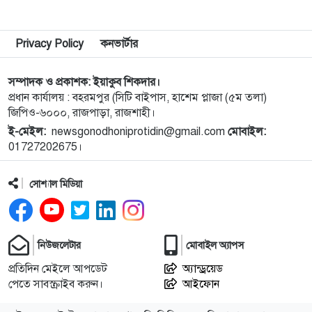
৯
নগরীতে মাদকবিরোধী বিশেষ টিমের অভিযানে মাদক
Privacy Policy
কনভার্টার
ব্যবসায়ী স্বামী-স্ত্রী গ্রেপ্তার
সম্পাদক ও প্রকাশক: ইয়াকুব শিকদার।
১০
নগরীতে মাদক বিরোধী পৃথক অভিযানে নারীসহ গ্রেপ্তার ৪
প্রধান কার্যালয় : বহরমপুর (সিটি বাইপাস, হাশেম প্লাজা (৫ম তলা)
জিপিও-৬০০০, রাজপাড়া, রাজশাহী।
ই-মেইল:
newsgonodhoniprotidin@gmail.com
মোবাইল:
১১
নগরীতে মাসব্যাপী বৃক্ষরোপণ ও চারা বিতরণ কর্মসূচির
01727202675।
উদ্বোধন
সোশ্যাল মিডিয়া
১২
থাইল্যান্ডে স্কুলে গুলিতে নিহত ৪, আহত ১৫ শিক্ষার্থী
১৩
গণমাধ্যম শক্তিশালী হলেই গণতন্ত্র শক্তিশালী হবে: মির্জা
নিউজলেটার
মোবাইল অ্যাপস
ফখরুল
প্রতিদিন মেইলে আপডেট
অ্যান্ড্রয়েড
পেতে সাবস্ক্রাইব করুন।
আইফোন
১৪
পুরো উপসাগরীয় অঞ্চলকে ‘অন্ধকারে ডুবিয়ে’ দেওয়ার