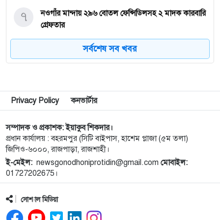
৭
নওগাঁর মান্দায় ২৯৬ বোতল ফেন্সিডিলসহ ২ মাদক কারবারি
গ্রেফতার
সর্বশেষ সব খবর
৮
কিডনি রোগে আক্রান্ত অসহায় রোগীর পাশে পুঠিয়ার
এসিল্যান্ড
৯
নগরীতে মাদকবিরোধী বিশেষ টিমের অভিযানে মাদক
Privacy Policy
কনভার্টার
ব্যবসায়ী স্বামী-স্ত্রী গ্রেপ্তার
সম্পাদক ও প্রকাশক: ইয়াকুব শিকদার।
১০
নগরীতে মাদক বিরোধী পৃথক অভিযানে নারীসহ গ্রেপ্তার ৪
প্রধান কার্যালয় : বহরমপুর (সিটি বাইপাস, হাশেম প্লাজা (৫ম তলা)
জিপিও-৬০০০, রাজপাড়া, রাজশাহী।
ই-মেইল:
newsgonodhoniprotidin@gmail.com
মোবাইল:
১১
নগরীতে মাসব্যাপী বৃক্ষরোপণ ও চারা বিতরণ কর্মসূচির
01727202675।
উদ্বোধন
সোশ্যাল মিডিয়া
১২
থাইল্যান্ডে স্কুলে গুলিতে নিহত ৪, আহত ১৫ শিক্ষার্থী