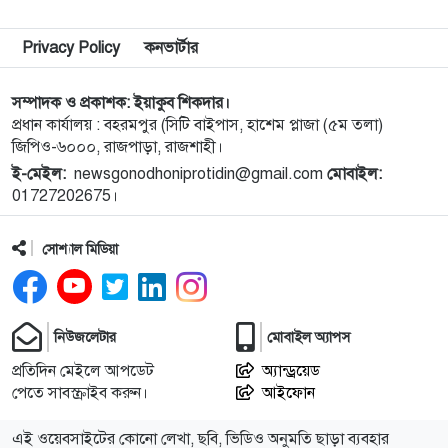
৯
রাজশাহীতে পাঁচ দিনব্যাপী রাজশাহীর উদ্যোক্তা মেলার
সমাপনী অনুষ্ঠিত
Privacy Policy
কনভার্টার
১০
নিয়ামতপুরে বাড়ির বাইরে পড়েছিল যুবকের মরদেহ, গলায়
সম্পাদক ও প্রকাশক: ইয়াকুব শিকদার।
প্রধান কার্যালয় : বহরমপুর (সিটি বাইপাস, হাশেম প্লাজা (৫ম তলা)
আঘাতের চিহ্ন
জিপিও-৬০০০, রাজপাড়া, রাজশাহী।
ই-মেইল:
newsgonodhoniprotidin@gmail.com
মোবাইল:
১১
ব্যালিস্টিক ক্ষেপণাস্ত্রের পরীক্ষা চালিয়েছে উত্তর কোরিয়া
01727202675।
সোশ্যাল মিডিয়া
১২
পাকিস্তানে পুলিশ স্টেশনে ধর্ষণ, ৭৮ কর্মকর্তা-সদস্যের
সবাইকে অব্যাহতি
১৩
রুয়েটে এসএপি-১১.০ রোডশো অনুষ্ঠিত
নিউজলেটার
মোবাইল অ্যাপস
প্রতিদিন মেইলে আপডেট
অ্যান্ড্রয়েড
পেতে সাবস্ক্রাইব করুন।
আইফোন
১৪
নগরীতে মাদকবিরোধী অভিযানে গ্রেপ্তার ১
এই ওয়েবসাইটের কোনো লেখা, ছবি, ভিডিও অনুমতি ছাড়া ব্যবহার