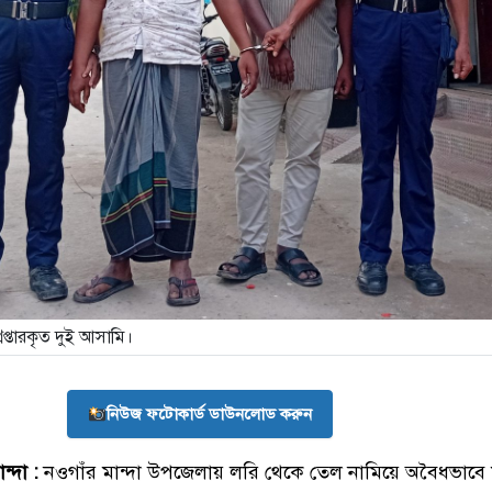
প্তারকৃত দুই আসামি।
নিউজ ফটোকার্ড ডাউনলোড করুন
্দা :
নওগাঁর মান্দা উপজেলায় লরি থেকে তেল নামিয়ে অবৈধভাবে