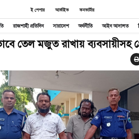
ই পেপার
আর্কাইভ
কনভার্টার
তি
রাজশাহী প্রতিদিন
সারাদেশ
অর্থনীতি
আইন আদালত
াবে তেল মজুত রাখায় ব্যবসায়ীসহ গ্রে