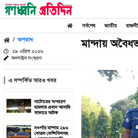
সর্বশেষ
জাতীয়
রাজনী
/
অপরাধ
মান্দায় অবৈধভ
২৯ এপ্রিল ২০২৬
অনলাইন সংস্করণ
এ সম্পর্কিত আরও খবর
নাটোরের অপহরণ
মামলার প্রধান আসামি
সাভারে আটক
নওগাঁর মান্দায় ২৯৬
বোতল ফেন্সিডিলসহ