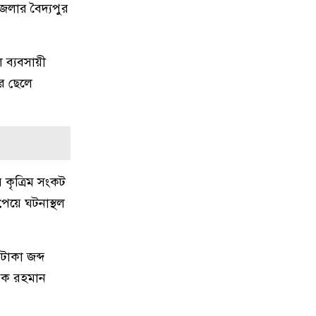
শক্তিশালী হবে: মির্জা ফখরুল
েলার বৈদ্যপুর
১০
পুরো উপসাগরীয় অঞ্চলকে ‘অন্ধকারে
ডুবিয়ে’ দেওয়ার হুমকি ইরানের
 ব্যবসায়ী
র ছেলে
১১
বিটিভির নতুন মহাপরিচালক কাজী
জেসিন
১২
জাতীয় স্টেডিয়ামের ক্রীড়া পরিবেশ
ফেরানোর অঙ্গীকার আমিনুলের
 কৃত্রিম সংকট
েয়ে ঘটনাস্থল
১৩
রাসিক প্রশাসককে জুলাই গণঅভ্যুত্থান
সম্পর্কিত বিজয় মিছিল ক্যানভাস ছবি
উপহার
াকা জব্দ
েক রহমান
১৪
সবাইকে ছাড়িয়ে শীর্ষে শাহরুখ খান