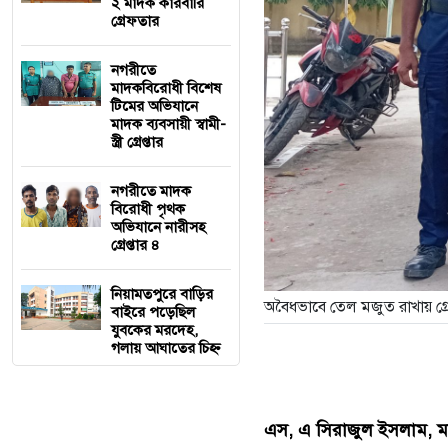
২ মাদক কারবারি
গ্রেফতার
নগরীতে
মাদকবিরোধী বিশেষ
টিমের অভিযানে
মাদক ব্যবসায়ী স্বামী-
স্ত্রী গ্রেপ্তার
নগরীতে মাদক
বিরোধী পৃথক
অভিযানে নারীসহ
গ্রেপ্তার ৪
নিয়ামতপুরে বাড়ির
অবৈধভাবে তেল মজুত রাখায় গ্রে
বাইরে পড়েছিল
যুবকের মরদেহ,
গলায় আঘাতের চিহ্ন
এস, এ সিরাজুল ইসলাম, মান