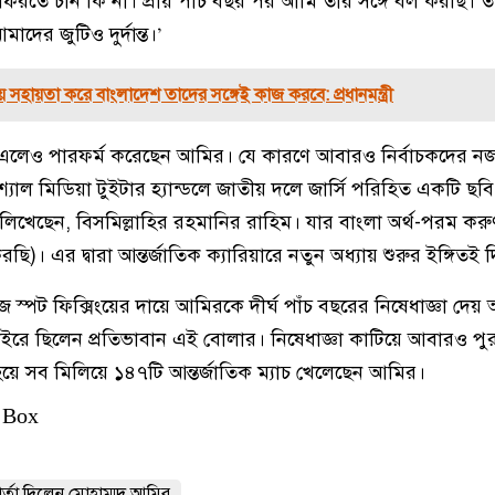
ফিরতে চান কি না। প্রায় পাঁচ বছর পর আমি তার সঙ্গে বল করছি। তা
দের জুটিও দুর্দান্ত।’
রায় সহায়তা করে বাংলাদেশ তাদের সঙ্গেই কাজ করবে: প্রধানমন্ত্রী
এলেও পারফর্ম করেছেন আমির। যে কারণে আবারও নির্বাচকদের ন
াল মিডিয়া টুইটার হ্যান্ডলে জাতীয় দলে জার্সি পরিহিত একটি ছব
িখেছেন, বিসমিল্লাহির রহমানির রাহিম। যার বাংলা অর্থ-পরম করু
করছি)। এর দ্বারা আন্তর্জাতিক ক্যারিয়ারে নতুন অধ্যায় শুরুর ইঙ্গিতই
জে স্পট ফিক্সিংয়ের দায়ে আমিরকে দীর্ঘ পাঁচ বছরের নিষেধাজ্ঞা দে
ইরে ছিলেন প্রতিভাবান এই বোলার। নিষেধাজ্ঞা কাটিয়ে আবারও পুর
হয়ে সব মিলিয়ে ১৪৭টি আন্তর্জাতিক ম্যাচ খেলেছেন আমির।
 Box
র্তা দিলেন মোহাম্মদ আমির