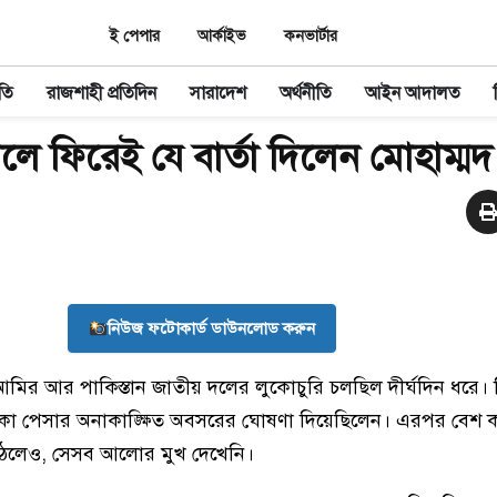
ই পেপার
আর্কাইভ
কনভার্টার
তি
রাজশাহী প্রতিদিন
সারাদেশ
অর্থনীতি
আইন আদালত
লে ফিরেই যে বার্তা দিলেন মোহাম্ম
নিউজ ফটোকার্ড ডাউনলোড করুন
আমির আর পাকিস্তান জাতীয় দলের লুকোচুরি চলছিল দীর্ঘদিন ধরে। ক
ই তারকা পেসার অনাকাঙ্ক্ষিত অবসরের ঘোষণা দিয়েছিলেন। এরপর বেশ
 উঠলেও, সেসব আলোর মুখ দেখেনি।