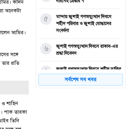
নারীসহ গ্রেপ্তার ৭
 আমির। কদিন
েরা অনেকটা
৫
মান্দায় জুলাই গণঅভ্যুত্থান দিবসে
শহীদ পরিবার ও জুলাই যোদ্ধাদের
সংবর্ধনা
 পেলেন আমির।
৬
জুলাই গণঅভ্যুত্থান দিবসে রাকাব-এর
শ্রদ্ধা নিবেদন
ের সঙ্গে
 তার প্রতি
৭
জুলাই গণঅভ্যুত্থান দিবসে শহীদ সাকিব
আঞ্জুমানের কবর জিয়ারত
সর্বশেষ সব খবর
৮
সৌদি আরবের ৮ ট্যাংকারে হামলার
দাবি হুথিদের
 ও শাহিন
ন। পাক তারকা
৯
জুলাই শহিদদের আত্মত্যাগ জাতি
চাইব তিনি
চিরকাল শ্রদ্ধার সাথে স্মরণ করবে :
ভূমিমন্ত্রী