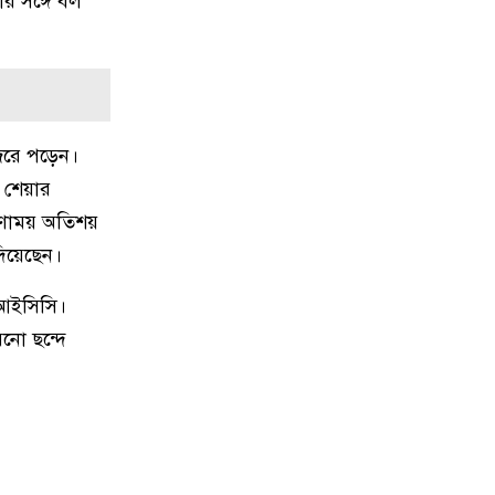
র সঙ্গে বল
১০
জুলাই স্মৃতি জাদুঘরের দুয়ার খুলেছে,
উদ্বোধন করলেন প্রধানমন্ত্রী
১১
রাজশাহীতে যথাযোগ্য মর্যাদায় জুুলাই
জরে পড়েন।
গণঅভ্যুত্থান দিবস পালিত
ি শেয়ার
ণাময় অতিশয়
১২
মরা খাল’ থেকে প্রাণের স্রোত, কাজ
 দিয়েছেন।
শেষে ২৫ লাখ টাকা ফেরত দিল
ইউএনও
য় আইসিসি।
নো ছন্দে
১৩
বগুড়ায় ফুটবল খেলার বিরোধ মিমাংসা
করতে গিয়ে শিক্ষার্থী খুন
১৪
ঢাকাগামী সিল্কসিটি লাইনচ্যুত, ৬ ঘণ্টা
পর ট্রেন চলাচল শুরু