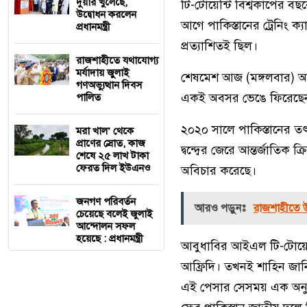
দুয়ার খুলেছে,
টি-টোয়েন্টি বিশ্বকাপে
উদ্বোধন করলেন
আগে পাকিস্তানের ট্রেনিং
প্রধানমন্ত্রী
প্রত্যাশিতই ছিল।
রাজশাহীতে যথাযোগ্য
মর্যাদায় জুুলাই
শেষমেশ আজ (মঙ্গলবার) আস
গণঅভ্যুত্থান দিবস
একই অবসর ভেঙে ফিরেছেন
পালিত
২০২০ সালে পাকিস্তানের 
মরা খাল’ থেকে
প্রাণের স্রোত, কাজ
দ্বন্দ্বের জেরে আন্তর্জা
শেষে ২৫ লাখ টাকা
ফেরত দিল ইউএনও
অবিচার করেছে।
জনগণ পরিবর্তন
আরও পড়ুনঃ
রাজশাহীতে উ
চেয়েছে বলেই জুলাই
আন্দোলন সফল
হয়েছে : প্রধানমন্ত্রী
আবুধাবির আইএল টি-টোয়েন
আফ্রিদি। তখনই শাহিন জান
এই পেসার সেসময় এক অনুষ্