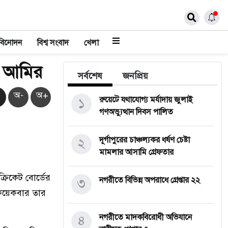
বিনোদন
বিশ্ব সংবাদ
খেলা
দ আমির
সর্বশেষ
জনপ্রিয়
অ-
অ+
১
রুয়েটে যথাযোগ্য মর্যাদায় জুলাই
গণঅভ্যুত্থান দিবস পালিত
২
দূর্গাপুরের চাঞ্চল্যকর ধর্ষণ চেষ্টা
মামলার আসামি গ্রেফতার
্রিকেট বোর্ডের
৩
নগরীতে বিভিন্ন অপরাধে গ্রেপ্তার ২২
 কয়েকবার তার
৪
নগরীতে মাদকবিরোধী অভিযানে