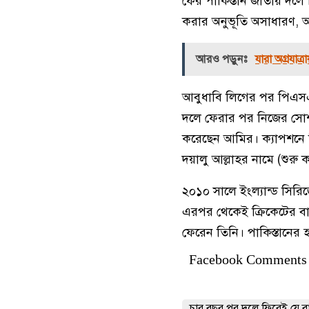
ফের পাকিস্তান জাতীয় দলে 
করার অনুভূতি অসাধারণ, আমা
আরও পড়ুনঃ
যারা অগ্রযাত্
আবুধাবি লিগের পর পিএস
দলে ফেরার পর নিজের সোশ্য
করেছেন আমির। ক্যাপশনে ল
দয়ালু আল্লাহর নামে (শুরু 
২০১০ সালে ইংল্যান্ড সিরি
এরপর থেকেই ক্রিকেটের বা
ফেরেন তিনি। পাকিস্তানের 
Facebook Comments
চার বছর পর দলে ফিরেই যে বা