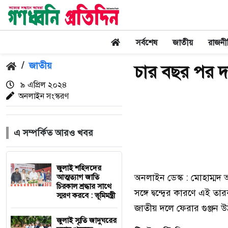
সর্বশেষ
জাতীয়
রাজনী
/
জাতীয়
চার বছর পর দ
৯ এপ্রিল ২০২৪
অনলাইন সংস্করণ
এ সম্পর্কিত আরও খবর
জুলাই শহিদদের
অনলাইন ডেস্ক : মোহাম্মদ 
আত্মত্যাগ জাতি
চিরকাল শ্রদ্ধার সাথে
সঙ্গে দ্বন্দ্বের কারণে এ
স্মরণ করবে : ভূমিমন্ত্রী
জাতীয় দলে ফেরার গুঞ্জন
জুলাই স্মৃতি জাদুঘরের