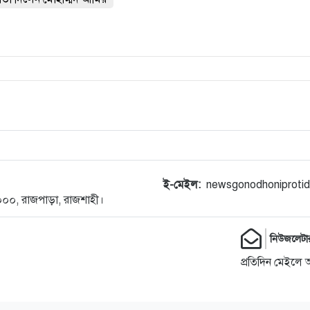
ই-মেইল:
newsgonodhoniproti
-৬০০০, রাজপাড়া, রাজশাহী।
নিউজলেটা
প্রতিদিন মেইলে 