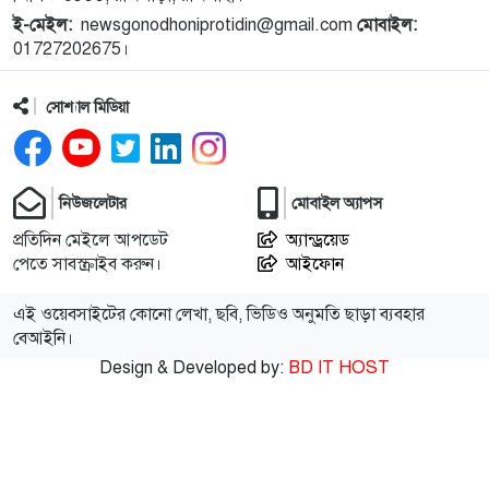
ই-মেইল:
newsgonodhoniprotidin@gmail.com
মোবাইল:
১১
নগরীতে মাসব্যাপী বৃক্ষরোপণ ও চারা বিতরণ কর্মসূচির
01727202675।
উদ্বোধন
সোশ্যাল মিডিয়া
১২
থাইল্যান্ডে স্কুলে গুলিতে নিহত ৪, আহত ১৫ শিক্ষার্থী
১৩
গণমাধ্যম শক্তিশালী হলেই গণতন্ত্র শক্তিশালী হবে: মির্জা
নিউজলেটার
মোবাইল অ্যাপস
ফখরুল
প্রতিদিন মেইলে আপডেট
অ্যান্ড্রয়েড
পেতে সাবস্ক্রাইব করুন।
আইফোন
১৪
পুরো উপসাগরীয় অঞ্চলকে ‘অন্ধকারে ডুবিয়ে’ দেওয়ার
হুমকি ইরানের
এই ওয়েবসাইটের কোনো লেখা, ছবি, ভিডিও অনুমতি ছাড়া ব্যবহার
বেআইনি।
Design & Developed by:
BD IT HOST
১৫
বিটিভির নতুন মহাপরিচালক কাজী জেসিন
১৬
জাতীয় স্টেডিয়ামের ক্রীড়া পরিবেশ ফেরানোর অঙ্গীকার
আমিনুলের