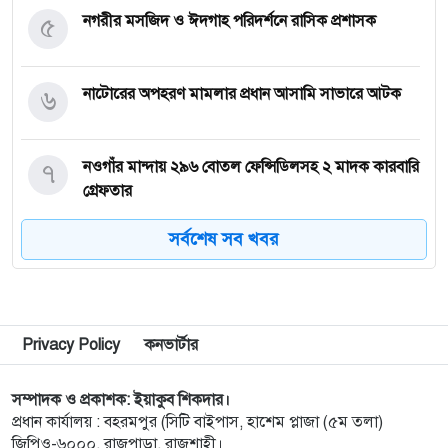
৫
নগরীর মসজিদ ও ঈদগাহ পরিদর্শনে রাসিক প্রশাসক
৬
নাটোরের অপহরণ মামলার প্রধান আসামি সাভারে আটক
৭
নওগাঁর মান্দায় ২৯৬ বোতল ফেন্সিডিলসহ ২ মাদক কারবারি
গ্রেফতার
সর্বশেষ সব খবর
৮
কিডনি রোগে আক্রান্ত অসহায় রোগীর পাশে পুঠিয়ার
এসিল্যান্ড
৯
নগরীতে মাদকবিরোধী বিশেষ টিমের অভিযানে মাদক
Privacy Policy
কনভার্টার
ব্যবসায়ী স্বামী-স্ত্রী গ্রেপ্তার
সম্পাদক ও প্রকাশক: ইয়াকুব শিকদার।
১০
নগরীতে মাদক বিরোধী পৃথক অভিযানে নারীসহ গ্রেপ্তার ৪
প্রধান কার্যালয় : বহরমপুর (সিটি বাইপাস, হাশেম প্লাজা (৫ম তলা)
জিপিও-৬০০০, রাজপাড়া, রাজশাহী।