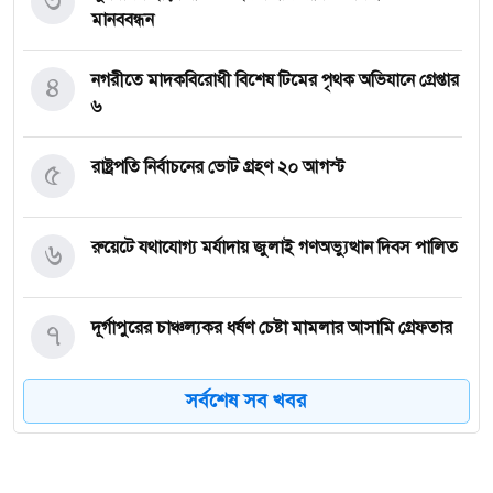
মানববন্ধন
৪
নগরীতে মাদকবিরোধী বিশেষ টিমের পৃথক অভিযানে গ্রেপ্তার
৬
৫
রাষ্ট্রপতি নির্বাচনের ভোট গ্রহণ ২০ আগস্ট
৬
রুয়েটে যথাযোগ্য মর্যাদায় জুলাই গণঅভ্যুত্থান দিবস পালিত
৭
দূর্গাপুরের চাঞ্চল্যকর ধর্ষণ চেষ্টা মামলার আসামি গ্রেফতার
সর্বশেষ সব খবর
৮
নগরীতে বিভিন্ন অপরাধে গ্রেপ্তার ২২
নগরীতে মাদকবিরোধী অভিযানে নারীসহ গ্রেপ্তার ৭