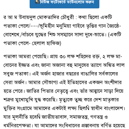
নিউজ ফটোকার্ড ডাউনলোড করুন
র আ ম উবায়দুল মোকতাদির চৌধুরী : কথা ছিলো একটি
পতাকা পেলে/——–/ভূমিহীন মনুমিয়া গাইবে তৃপ্তির গান জ্যৈষ্ঠে-
বোশেখে,/বাঁচবে যুদ্ধের শিশু সসম্মানে সাদা দুধে-ভাতে। (একটি
পতাকা পেলে- হেলাল হাফিজ)
পতাকা আমরা পেয়েছি। প্রায় ৩০ লক্ষ শহিদের রক্ত, ২ লক্ষ মা-
বোনের ইজ্জত এবং জানা অজানা বহু মানুষের ত্যাগে অঙ্কিত লাল
সবুজ পতাকা। এই অর্জন হাজার বছরের বাঙালির সর্বকালের
সেরা অর্জন। আমার সৌভাগ্য এই ইতিহাসের একজন অংশীদার
হতে পেরে। জাতির পিতার নেতৃত্বে এবং তাঁর আহ্বানে সাড়া দিয়ে
শত্রুর মুখোমুখি যুদ্ধ করেছি। মৃত্যুকে তুচ্ছ করে দেশ মাতৃকার
মুক্তির সংগ্রামে আমাদের একটাই লক্ষ্য ছিলÑ স্বাধীন বাংলাদেশ।
যার মূলনীতি হবেÑ জাতীয়তাবাদ, সমাজতন্ত্র, গণতন্ত্র ও
ধর্মনিরপেক্ষতা। যা আমাদের সংবিধানের প্রস্তাবনায় বর্ণিত হয়েছে