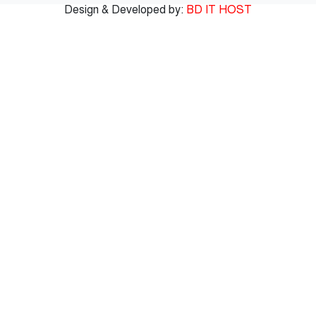
১৫
জুলাই স্মৃতি জাদুঘরের দুয়ার খুলেছে, উদ্বোধন করলেন
Design & Developed by:
BD IT HOST
প্রধানমন্ত্রী
১৬
রাজশাহীতে যথাযোগ্য মর্যাদায় জুুলাই গণঅভ্যুত্থান দিবস
পালিত
১৭
মরা খাল’ থেকে প্রাণের স্রোত, কাজ শেষে ২৫ লাখ টাকা
ফেরত দিল ইউএনও
১৮
বগুড়ায় ফুটবল খেলার বিরোধ মিমাংসা করতে গিয়ে শিক্ষার্থী
খুন
১৯
ঢাকাগামী সিল্কসিটি লাইনচ্যুত, ৬ ঘণ্টা পর ট্রেন চলাচল শুরু
২০
পাবনায় যমুনা নদীতে গোসলে নেমে দুই স্কুলছাত্র নিখোঁজ