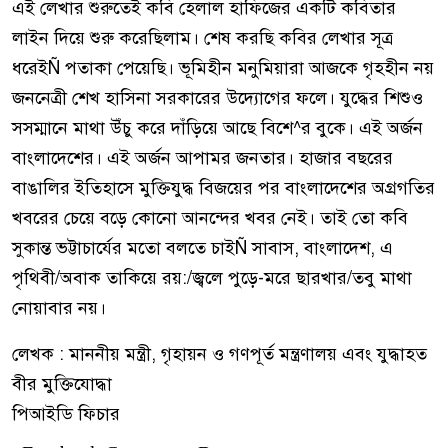
এই লেখার শুরুতেই কবি হেলাল হাফিজের একটি কবিতার
লাইন দিয়ে শুরু করেছিলাম। শেষ করছি কবির লেখার সূত্র
ধরেইÑ পতাকা পেয়েছি। ভূমিহীন মনুমিয়ারা আজকে গৃহহীন নয়
জননেত্রী শেখ হাসিনা সরকারের উদ্যোগের ফলে। যুদ্ধের শিশুও
সসম্মানে মাথা উঁচু করে দাঁড়িয়ে আছে বিশে^র বুকে। এই অর্জন
বাংলাদেশের। এই অর্জন আপামর জনতার। হাজার বছরের
বাঙালির ইতিহাসে মুক্তিযুদ্ধ বিজয়ের পর বাংলাদেশের অগ্রগতির
খবরের চেয়ে বড়ে কোনো আনন্দের খবর নেই। তাই তো কবি
সুকান্ত ভট্টাচার্যের মতো বলতে চাইÑ সাবাস, বাংলাদেশ, এ
পৃথিবী/অবাক তাকিয়ে রয়:/জ্বলে পুড়ে-মরে ছারখার/তবু মাথা
নোয়াবার নয়।
লেখক : মাননীয় মন্ত্রী, গৃহায়ন ও গণপূর্ত মন্ত্রণালয় এবং যুদ্ধাহত
বীর মুক্তিযোদ্ধা
পিআইডি ফিচার