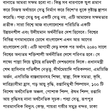
বানাতে আমরা সক্ষম হবো না। কিন্তু সব ধারণাকে ভুল প্রমাণ
করে নিজস্ব অর্থায়নে সেতু নির্মাণ করে বিশে^র বুকে দৃষ্টান্ত স্থাপন
করেছি। পদ্মা সেতু শুধু একটি সেতু নয়, এটি আমাদের সক্ষমতার
প্রতীক। সারা বিশ্বে আজ বাংলাদেশের পরিচিতি একটি
উন্নয়নশীল এবং উদীয়মান অর্থনীতির দেশ হিসেবে। বিশ্বের
বিভিন্ন গণমাধ্যমের চোখে বাংলাদেশ এখন আর আগের
বাংলাদেশ নেই। এটি আগামী দেড় দশক পর অর্থাৎ ২০৪০ সালে
বিশ্বের অন্যতম শক্তিশালী অর্থনীতির দেশে পরিণত হবে। সে
লক্ষ্যে পাল্লা দিয়ে ছুটছে প্রতিদ্বন্দ্বী দেশগুলোর দিকে। প্রধানমন্ত্রী
শেখ হাসিনার গতিশীল নেতৃত্ব, দীর্ঘমেয়াদি পরিকল্পনা, এমডিজি
অর্জন, এসডিজি বাস্তবায়নসহ শিক্ষা, স্বাস্থ্য, লিঙ্গ সমতা, কৃষি,
দারিদ্র্যসীমা হ্রাস, গড় আয়ু বৃদ্ধি, রপ্তানিমুখী শিল্পায়ন, ১০০ টি
বিশেষ অর্থনৈতিক অঞ্চল, পোশাক শিল্প, ঔষধ শিল্প, রপ্তানি
আয় বৃদ্ধিসহ নানা অর্থনৈতিক সূচক। পদ্মা সেতু, রূপপুর
পারমাণবিক বিদ্যুৎ কেন্দ্র, পায়রা গভীর সমুদ্র বন্দর, ঢাকা