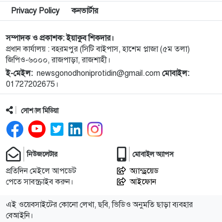
৯
Privacy Policy
কনভার্টার
১০
মান্দায় জুলাই গণঅভ্যুত্থান দিবসে শহীদ পরিবার ও জুলাই
সম্পাদক ও প্রকাশক: ইয়াকুব শিকদার।
যোদ্ধাদের সংবর্ধনা
প্রধান কার্যালয় : বহরমপুর (সিটি বাইপাস, হাশেম প্লাজা (৫ম তলা)
জিপিও-৬০০০, রাজপাড়া, রাজশাহী।
ই-মেইল:
১১
newsgonodhoniprotidin@gmail.com
জুলাই গণঅভ্যুত্থান দিবসে রাকাব-এর শ্রদ্ধা নিবেদন
মোবাইল:
01727202675।
১২
জুলাই গণঅভ্যুত্থান দিবসে শহীদ সাকিব আঞ্জুমানের কবর
সোশ্যাল মিডিয়া
জিয়ারত
১৩
সৌদি আরবের ৮ ট্যাংকারে হামলার দাবি হুথিদের
নিউজলেটার
মোবাইল অ্যাপস
প্রতিদিন মেইলে আপডেট
অ্যান্ড্রয়েড
পেতে সাবস্ক্রাইব করুন।
আইফোন
১৪
জুলাই শহিদদের আত্মত্যাগ জাতি চিরকাল শ্রদ্ধার সাথে
স্মরণ করবে : ভূমিমন্ত্রী
এই ওয়েবসাইটের কোনো লেখা, ছবি, ভিডিও অনুমতি ছাড়া ব্যবহার
বেআইনি।