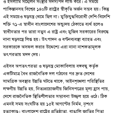
ও ইসলামি সম্মেলন সংস্থার সদস্যপদ লাভ করে। এ সময়ে
পাকিস্তানসহ বিশ্বের ১৪০টি রাষ্ট্রের স্বীকৃতি অর্জন সম্ভব হয়। কিন্তু
এই সময়েও ষড়যন্ত্র থেমে ছিল না। মুক্তিযুদ্ধবিরোধী দেশি-বিদেশি
শক্তি ৭১-এ স্বাধীন বাংলাদেশের অভ্যুদয় ঠেকাতে ব্যর্থ হলেও
স্বাধীনতার পর তারা নতুন এ রাষ্ট্র এবং মুজিব সরকারের বিরুদ্ধে
নানা ষড়যন্ত্রে লিপ্ত হয়। উৎপাদন ও বণ্টনব্যবস্থা ব্যাহত এবং
সরকারকে অসফল করার উদ্দেশ্যে এরা নানা নাশকতামূলক
তৎপরতায় মদদ দেয়।
এইসব অপতৎপরতা ও ষড়যন্ত্র মোকাবিলায় বঙ্গবন্ধু কর্তৃক
একটিমাত্র বৈধ রাজনৈতিক দল গঠনের পর দ্রুত দেশের
সামগ্রিক অবস্থার উন্নতি ঘটতে থাকে, আইনশৃঙ্খলা পরিস্থিতির
লক্ষণীয় উন্নতি হয়, নিত্যপ্রয়োজনীয় জিনিসপত্রের মূল্য হ্রাস পায়,
দেশে রাজনৈতিক স্থিতিশীলতার সম্ভাবনা উজ্জ্বল হয়ে ওঠে। ঠিক
এমনই সময় সংঘটিত হয় ১৫ই আগস্টের নির্মম, নৃশংস
হত্যাকাণ্ড। বাংলাদেশ রাষ্ট্রের প্রতিষ্ঠাতা, বাঙালি জাতির পিতা