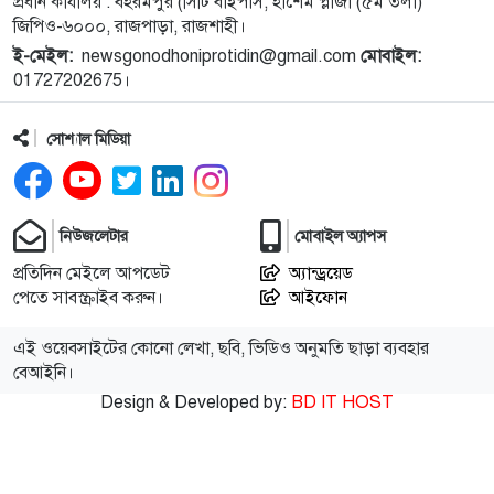
প্রধান কার্যালয় : বহরমপুর (সিটি বাইপাস, হাশেম প্লাজা (৫ম তলা)
জিপিও-৬০০০, রাজপাড়া, রাজশাহী।
ই-মেইল:
newsgonodhoniprotidin@gmail.com
মোবাইল:
১১
বগুড়া এরুলিয়া এলাকায় সড়ক দুর্ঘট্নায় সকালে ৭ জন,
01727202675।
বিকেলে ২ জন নিহত
সোশ্যাল মিডিয়া
১২
রাসিক প্রশাসকের সঙ্গে মেডিকেল টেকনোলজিস্ট
এসোসিয়েশনের নেতৃবৃন্দের সাক্ষাৎ
নিউজলেটার
মোবাইল অ্যাপস
১৩
নগরীর মসজিদ ও ঈদগাহ পরিদর্শনে রাসিক প্রশাসক
প্রতিদিন মেইলে আপডেট
অ্যান্ড্রয়েড
পেতে সাবস্ক্রাইব করুন।
আইফোন
১৪
নাটোরের অপহরণ মামলার প্রধান আসামি সাভারে আটক
এই ওয়েবসাইটের কোনো লেখা, ছবি, ভিডিও অনুমতি ছাড়া ব্যবহার
বেআইনি।
Design & Developed by:
BD IT HOST
১৫
নওগাঁর মান্দায় ২৯৬ বোতল ফেন্সিডিলসহ ২ মাদক কারবারি
গ্রেফতার
কিডনি রোগে আক্রান্ত অসহায় রোগীর পাশে পুঠিয়ার