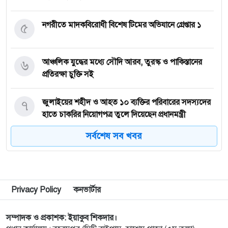
৫
নগরীতে মাদকবিরোধী বিশেষ টিমের অভিযানে গ্রেপ্তার ১
৬
আঞ্চলিক যুদ্ধের মধ্যে সৌদি আরব, তুরস্ক ও পাকিস্তানের
প্রতিরক্ষা চুক্তি সই
৭
জুলাইয়ের শহীদ ও আহত ১০ ব্যক্তির পরিবারের সদস্যদের
হাতে চাকরির নিয়োগপত্র তুলে দিয়েছেন প্রধানমন্ত্রী
সর্বশেষ সব খবর
৮
জ্বালানি সংকট মোকাবিলায় সরকার সর্বোচ্চ চেষ্টা চালিয়ে
যাচ্ছে: প্রধানমন্ত্রী
৯
সীমান্তে বিজিবির অভিযানে বিপুল পরিমান ভারতীয়
Privacy Policy
কনভার্টার
মাদকদ্রব্য জব্দ
সম্পাদক ও প্রকাশক: ইয়াকুব শিকদার।
১০
নেপালের আকাশে ভয় পেলেন অপু বিশ্বাস!