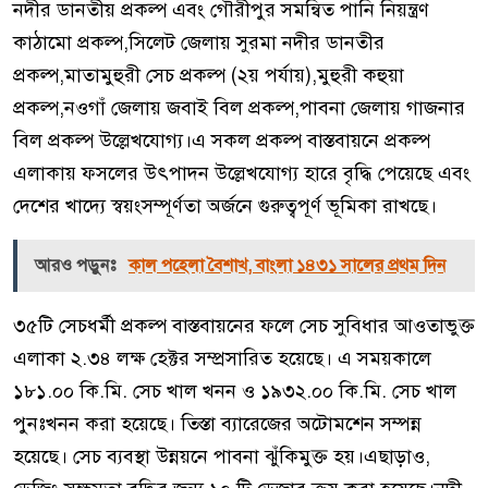
নদীর ডানতীয় প্রকল্প এবং গৌরীপুর সমন্বিত পানি নিয়ন্ত্রণ
কাঠামো প্রকল্প,সিলেট জেলায় সুরমা নদীর ডানতীর
প্রকল্প,মাতামুহুরী সেচ প্রকল্প (২য় পর্যায়),মুহুরী কহুয়া
প্রকল্প,নওগাঁ জেলায় জবাই বিল প্রকল্প,পাবনা জেলায় গাজনার
বিল প্রকল্প উল্লেখযোগ্য।এ সকল প্রকল্প বাস্তবায়নে প্রকল্প
এলাকায় ফসলের উৎপাদন উল্লেখযোগ্য হারে বৃদ্ধি পেয়েছে এবং
দেশের খাদ্যে স্বয়ংসম্পূর্ণতা অর্জনে গুরুত্বপূর্ণ ভূমিকা রাখছে।
আরও পড়ুনঃ
কাল পহেলা বৈশাখ, বাংলা ১৪৩১ সালের প্রথম দিন
৩৫টি সেচধর্মী প্রকল্প বাস্তবায়নের ফলে সেচ সুবিধার আওতাভুক্ত
এলাকা ২.৩৪ লক্ষ হেক্টর সম্প্রসারিত হয়েছে। এ সময়কালে
১৮১.০০ কি.মি. সেচ খাল খনন ও ১৯৩২.০০ কি.মি. সেচ খাল
পুনঃখনন করা হয়েছে। তিস্তা ব্যারেজের অটোমশেন সম্পন্ন
হয়েছে। সেচ ব্যবস্থা উন্নয়নে পাবনা ঝুঁকিমুক্ত হয়।এছাড়াও,