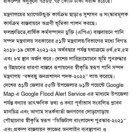
প্রকল্পের অনুকূলে ৭৫৮৫.৭৫ কোটি টাকা বরাদ্দ রয়েছে।
মন্ত্রণালয়ের ম্যান্ডেটভুক্ত কার্যক্রম ছাড়াও সুশাসন ও সংস্কারমূলক
কার্যক্রম বাস্তবায়নে অগ্রণী ভূমিকা পালন করছে।
ফলশ্রুতিতে,বার্ষিক কর্মসম্পাদন চুক্তি (এপিএ) বাস্তবায়নে পানি
সম্পদ মন্ত্রণালয় সরকারের ৫১টি মন্ত্রণালয়/বিভাগের মধ্যে বিগত
২০১৮-১৯ থেকে ২০২১-২২ অর্থবছরে পর্যন্ত যথাক্রমে ৪র্থ,৫ম,৫ম
এবং ৮ম স্থান অর্জন করে। দেশের দারিদ্র্যমোচনে ভূমি পুনরুদ্ধার
ও উন্নয়নের ধারণা বাস্তবে রূপায়নের স্বীকৃতি স্বরূপ পানি সম্পদ
মন্ত্রণালয় “বঙ্গবন্ধু জনপ্রশাসন পদক-২০২২” লাভ করেছে।
দেশের ৩১টি জেলার ৫৫টি উপজেলার ৬১টি পয়েন্টে Google
Map এ Google Flood Alert Service এর মাধ্যমে উপজেলা
পর্যন্ত বন্যার তাৎক্ষণিক তথ্য ও বন্যা পূর্বাভাস সংবলিত প্লাবন
মানচিত্র এবং আগাম সতর্কবার্তা জনগণের দোড়গোড়ায়
পৌছানোর স্বীকৃতি স্বরূপ “ডিজিটাল বাংলাদেশ পুরস্কার-২০২১”
এবং প্রকল্প বাস্তবায়ন কাজের অনলাইন ব্যবস্থাপনা ও