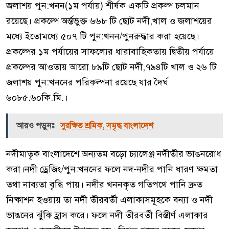
জলাশয় পুন:খনন(১ম পর্যায়) শীর্ষক একটি প্রকল্প চলমান
রয়েছে। প্রকল্পে অর্ন্তভুক্ত ৬৬৮ টি ছোট নদী,খাল ও জলাশয়ের
মধ্যে ইতোমধ্যে ৫০৭ টি পুন:খনন/পুনরুদ্ধার করা হয়েছে।
প্রকল্পের ১ম পর্যায়ের সাফল্যের ধারাবাহিকতায় দ্বিতীয় পর্যায়ে
প্রকল্পের আওতায় আরো ৮৯টি ছোট নদী,৭৯৪টি খাল ও ২৬ টি
জলাশয় পুন:খননের পরিকল্পনা রয়েছে যার দৈর্ঘ
৬০৮৫.৬০কি.মি.।
আরও পড়ুনঃ
সুরক্ষিত শ্রমিক, সমৃদ্ধ বাংলাদেশ
নদীমাতৃক বাংলাদেশে অন্যতম বড়ো চ্যালেঞ্জ নদীতীর ভাঙনরোধ
করা।নদী ড্রেজিং/পুন:খননের ফলে নদ-নদীর পানি ধারণ ক্ষমতা
তথা নাব্যতা বৃদ্ধি পায়। নদীর খননকৃত গতিপথে পানি দ্রুত
নিষ্কাশন হওয়ায় তা নদী তীরবর্তী এলাকাসমূহকে বন্যা ও নদী
ভাঙনের ঝুঁকি হ্রাস করে। ফলে নদী তীরবর্তী বিস্তীর্ণ এলাকার