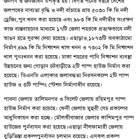
জনগণ ও জনজীবন উপকৃত হয়। বিগত পনের বছরে দেশের
জলপথের নাব্যতা বৃদ্ধি ও নদী বাঁচাতে প্রায় ৫০৩০ কি.মি.নদী
ড্রেজিং,পুন:খনন করা হয়েছে এবং ৯৮৩ কি.মি.নদীতীর সংরক্ষণ
কাজ বাস্তবায়নের মাধ্যমে ১৭টি জেলা শহরকে প্রত্যক্ষভাবে নদী
ভাঙন হতে সুরক্ষা দেয়া হয়েছে। এছাড়াও,১৮৭৩টি অবকাঠামো
নির্মাণ,৪৯৯ কি.মি.নিষ্কাশন খাল খনন ও ৭৩০২ কি.মি.নিষ্কাশন
খাল পুনঃখনন করা হয়েছে। ঢাকা শহরের পানি নিষ্কাশন ব্যবস্থা
উন্নয়নের জন্য গোড়ান চটবাড়ীতে ২টি পাম্প হাউজ নির্মাণ করা
হয়েছে। ডিএনডি এলাকার জলাবদ্ধতা নিরসনকল্পে ২টি পাম্প
হাউজ ও ৩টি পাম্পিং স্টেশন নির্মাণাধীন রয়েছে।
পাবনা জেলায় তালিমনগর ও সিলেট জেলায় রহিমপুর পাম্প
হাউজ নির্মাণ করা হয়েছে। ফেনী জেলায় মুহুরী সেচ প্রকল্পের
আধুনিকায়ন করা হচ্ছে। মৌলভীবাজার জেলার কাশিমপুর পাম্প
হাউজের পুর্নবাসন করা হয়েছে।এছাড়া নীলফামারী জেলায়
বুড়িতিস্তা প্রকল্পপুনর্বাসন চলমান রয়েছে। এসকল প্রকল্প