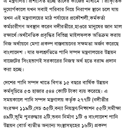
এ মন্ত্রণালয়। প্রশংসিত হচ্ছে তাদের কাজের মাধ্যমে । প্রাকৃতিক
দুযোর্গকালে যখন সবাই পরিবার নিয়ে নিরাপদ স্থানে চলে যায়
তখন এই মন্ত্রণালয়ের মাঠ পর্যায়ের প্রকৌশলী,কর্মকর্তা
কর্মচারীগণ অবস্থান করেন নদীরতীরে,হাওরে মানুষের জান মাল
রক্ষার্থে।অর্থনৈতিক প্রবৃদ্ধির বিভিন্ন মাইলফলক অতিক্রম করায়
নিজ অর্থায়নে মেগা প্রকল্প বাস্তবায়নের সক্ষমতা অর্জন করেছে
বাংলাদেশ । যার ফলশ্রুতিতে পানি সম্পদ মন্ত্রণালয়ের উন্নয়ন
বাজেটের সিংহভাগই সরকারের নিজস্ব অর্থ হতে বরাদ্দ প্রদান
করা হচ্ছে।
দেশের পানি সম্পদ খাতে বিগত ১৫ বছরে বার্ষিক উন্নয়ন
কর্মসূচিতে ৫৩ হাজার ৫৪৪ কোটি টাকা ব্যয় করেছে। এ
সময়কালে পানি সম্পদ মন্ত্রণালয় কর্তৃক ২৭৭টি (নদীতীর
সংরক্ষণ ১১৯টি,সেচ ৩৫টি,বন্যা নিয়ন্ত্রণ/নিষ্কাশন ৫৫টি,সমীক্ষা
৪৯টি,ভূমি পুনরুদ্ধার ২টি,ভবন নির্মাণ ১টি ও বাংলাদেশ পানি
উন্নয়ন বোর্ড ব্যতীত অন্যান্য সংস্থাসমূহের ১৬টি) প্রকল্প