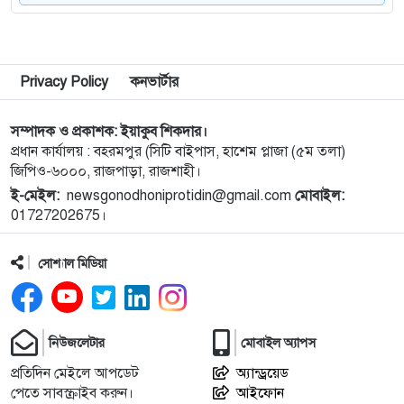
৮
যাচ্ছে: প্রধানমন্ত্রী
৯
সীমান্তে বিজিবির অভিযানে বিপুল পরিমান ভারতীয়
Privacy Policy
কনভার্টার
মাদকদ্রব্য জব্দ
সম্পাদক ও প্রকাশক: ইয়াকুব শিকদার।
১০
নেপালের আকাশে ভয় পেলেন অপু বিশ্বাস!
প্রধান কার্যালয় : বহরমপুর (সিটি বাইপাস, হাশেম প্লাজা (৫ম তলা)
জিপিও-৬০০০, রাজপাড়া, রাজশাহী।
ই-মেইল:
newsgonodhoniprotidin@gmail.com
মোবাইল:
১১
বগুড়া এরুলিয়া এলাকায় সড়ক দুর্ঘট্নায় সকালে ৭ জন,
01727202675।
বিকেলে ২ জন নিহত
সোশ্যাল মিডিয়া
১২
রাসিক প্রশাসকের সঙ্গে মেডিকেল টেকনোলজিস্ট
এসোসিয়েশনের নেতৃবৃন্দের সাক্ষাৎ
নিউজলেটার
মোবাইল অ্যাপস
১৩
নগরীর মসজিদ ও ঈদগাহ পরিদর্শনে রাসিক প্রশাসক
প্রতিদিন মেইলে আপডেট
অ্যান্ড্রয়েড
পেতে সাবস্ক্রাইব করুন।
আইফোন