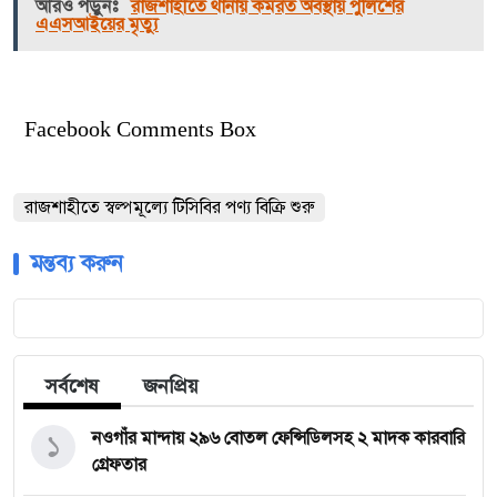
আরও পড়ুনঃ
রাজশাহীতে থানায় কর্মরত অবস্থায় পুলিশের
এএসআইয়ের মৃত্যু
Facebook Comments Box
রাজশাহীতে স্বল্পমূল্যে টিসিবির পণ্য বিক্রি শুরু
মন্তব্য করুন
সর্বশেষ
জনপ্রিয়
১
নওগাঁর মান্দায় ২৯৬ বোতল ফেন্সিডিলসহ ২ মাদক কারবারি
গ্রেফতার