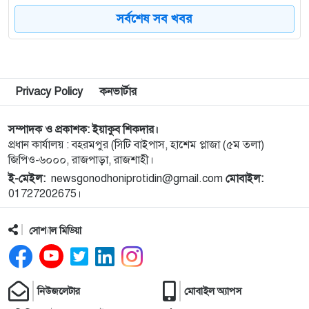
সর্বশেষ সব খবর
৮
পুরো উপসাগরীয় অঞ্চলকে ‘অন্ধকারে ডুবিয়ে’ দেওয়ার
হুমকি ইরানের
৯
বিটিভির নতুন মহাপরিচালক কাজী জেসিন
Privacy Policy
কনভার্টার
সম্পাদক ও প্রকাশক: ইয়াকুব শিকদার।
১০
জাতীয় স্টেডিয়ামের ক্রীড়া পরিবেশ ফেরানোর অঙ্গীকার
প্রধান কার্যালয় : বহরমপুর (সিটি বাইপাস, হাশেম প্লাজা (৫ম তলা)
আমিনুলের
জিপিও-৬০০০, রাজপাড়া, রাজশাহী।
ই-মেইল:
newsgonodhoniprotidin@gmail.com
মোবাইল:
১১
রাসিক প্রশাসককে জুলাই গণঅভ্যুত্থান সম্পর্কিত বিজয়
01727202675।
মিছিল ক্যানভাস ছবি উপহার
সোশ্যাল মিডিয়া
১২
সবাইকে ছাড়িয়ে শীর্ষে শাহরুখ খান
১৩
নিউজলেটার
আট বছর পর ফিরছেন প্রীতি, জানালেন বিরতির কারণ
মোবাইল অ্যাপস