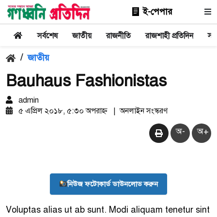
ই-পেপার
সর্বশেষ
জাতীয়
রাজনীতি
রাজশাহী প্রতিদিন
সা
/
জাতীয়
Bauhaus Fashionistas
admin
৫ এপ্রিল ২০১৮, ৫:৩০ অপরাহ্ন
|
অনলাইন সংস্করণ
অ-
অ+
নিউজ ফটোকার্ড ডাউনলোড করুন
Voluptas alias ut ab sunt. Modi aliquam tenetur sint