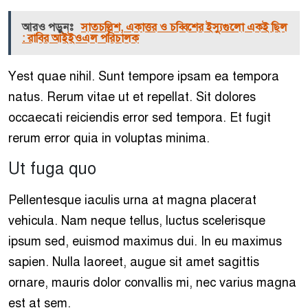
আরও পড়ুনঃ
সাতচল্লিশ, একাত্তর ও চব্বিশের ইস্যুগুলো একই ছিল
: রাবির আইইওএল পরিচালক
Yest quae nihil. Sunt tempore ipsam ea tempora
natus. Rerum vitae ut et repellat. Sit dolores
occaecati reiciendis error sed tempora. Et fugit
rerum error quia in voluptas minima.
Ut fuga quo
Pellentesque iaculis urna at magna placerat
vehicula. Nam neque tellus, luctus scelerisque
ipsum sed, euismod maximus dui. In eu maximus
sapien. Nulla laoreet, augue sit amet sagittis
ornare, mauris dolor convallis mi, nec varius magna
est at sem.