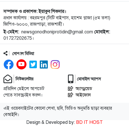
সম্পাদক ও প্রকাশক: ইয়াকুব শিকদার।
১০
নগরীতে মাদক বিরোধী পৃথক অভিযানে নারীসহ গ্রেপ্তার ৪
প্রধান কার্যালয় : বহরমপুর (সিটি বাইপাস, হাশেম প্লাজা (৫ম তলা)
জিপিও-৬০০০, রাজপাড়া, রাজশাহী।
ই-মেইল:
newsgonodhoniprotidin@gmail.com
মোবাইল:
১১
নগরীতে মাসব্যাপী বৃক্ষরোপণ ও চারা বিতরণ কর্মসূচির
01727202675।
উদ্বোধন
সোশ্যাল মিডিয়া
১২
থাইল্যান্ডে স্কুলে গুলিতে নিহত ৪, আহত ১৫ শিক্ষার্থী
১৩
গণমাধ্যম শক্তিশালী হলেই গণতন্ত্র শক্তিশালী হবে: মির্জা
নিউজলেটার
মোবাইল অ্যাপস
ফখরুল
প্রতিদিন মেইলে আপডেট
অ্যান্ড্রয়েড
পেতে সাবস্ক্রাইব করুন।
আইফোন
১৪
পুরো উপসাগরীয় অঞ্চলকে ‘অন্ধকারে ডুবিয়ে’ দেওয়ার
হুমকি ইরানের
এই ওয়েবসাইটের কোনো লেখা, ছবি, ভিডিও অনুমতি ছাড়া ব্যবহার
বেআইনি।
Design & Developed by:
BD IT HOST
১৫
বিটিভির নতুন মহাপরিচালক কাজী জেসিন