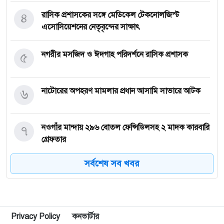
৪
রাসিক প্রশাসকের সঙ্গে মেডিকেল টেকনোলজিস্ট
এসোসিয়েশনের নেতৃবৃন্দের সাক্ষাৎ
৫
নগরীর মসজিদ ও ঈদগাহ পরিদর্শনে রাসিক প্রশাসক
৬
নাটোরের অপহরণ মামলার প্রধান আসামি সাভারে আটক
৭
নওগাঁর মান্দায় ২৯৬ বোতল ফেন্সিডিলসহ ২ মাদক কারবারি
গ্রেফতার
সর্বশেষ সব খবর
৮
কিডনি রোগে আক্রান্ত অসহায় রোগীর পাশে পুঠিয়ার
এসিল্যান্ড
৯
নগরীতে মাদকবিরোধী বিশেষ টিমের অভিযানে মাদক
Privacy Policy
কনভার্টার
ব্যবসায়ী স্বামী-স্ত্রী গ্রেপ্তার