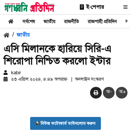
ই-পেপার
সর্বশেষ
জাতীয়
রাজনীতি
রাজশাহী প্রতিদিন
সা
/
জাতীয়
এসি মিলানকে হারিয়ে সিরি-এ
শিরোপা নিশ্চিত করলো ইন্টার
kabir
২৩ এপ্রিল ২০২৪, ৪:৪৯ অপরাহ্ন
|
অনলাইন সংস্করণ
অ-
অ+
নিউজ ফটোকার্ড ডাউনলোড করুন