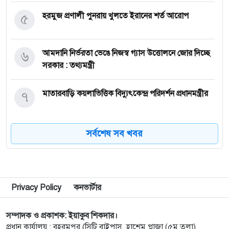
৫
হরমুজ প্রণালী পুনরায় খুলতে ইরানের শর্ত আরোপ
৬
আমদানি নির্ভরতা ভেঙে নিজস্ব গ্যাস উত্তোলনে জোর দিচ্ছে
সরকার : তথ্যমন্ত্রী
৭
মাতারবাড়ি কয়লাভিত্তিক বিদ্যুৎকেন্দ্র পরিদর্শন প্রধানমন্ত্রীর
৮
বিভ্রান্তকারীদের ব্যাপারে সতর্ক থাকুন : প্রধানমন্ত্রী
সর্বশেষ সব খবর
৯
রুয়েট শিক্ষকদের অংশগ্রহণে একাডেমিক উৎকর্ষ সাধন
বিষয়ক প্রশিক্ষণ অনুষ্ঠিত
Privacy Policy
কনভার্টার
১০
নগরীতে মাদক বিরোধী অভিযানে নারীসহ গ্রেপ্তার ১৩
সম্পাদক ও প্রকাশক: ইয়াকুব শিকদার।
প্রধান কার্যালয় : বহরমপুর (সিটি বাইপাস, হাশেম প্লাজা (৫ম তলা)