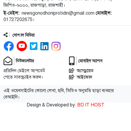
জিপিও-৬০০০, রাজপাড়া, রাজশাহী।
১১
রুয়েটের নবীন শিক্ষার্থীরা পেলেন মেশিন রিডেবল লাইব্রেরি
ই-মেইল:
newsgonodhoniprotidin@gmail.com
মোবাইল:
কার্ড
01727202675।
১২
মোহনপুরে রাজ্জাক হত্যা মামলার দুই আসামীকে গাজীপুর
সোশ্যাল মিডিয়া
থেকে গ্রেফতার
১৩
নগরীতে মাদকবিরোধী বিশেষ টিমের অভিযানে গ্রেপ্তার ১
নিউজলেটার
মোবাইল অ্যাপস
প্রতিদিন মেইলে আপডেট
অ্যান্ড্রয়েড
পেতে সাবস্ক্রাইব করুন।
১৪
আঞ্চলিক যুদ্ধের মধ্যে সৌদি আরব, তুরস্ক ও পাকিস্তানের
আইফোন
প্রতিরক্ষা চুক্তি সই
এই ওয়েবসাইটের কোনো লেখা, ছবি, ভিডিও অনুমতি ছাড়া ব্যবহার
বেআইনি।
১৫
জুলাইয়ের শহীদ ও আহত ১০ ব্যক্তির পরিবারের সদস্যদের
Design & Developed by:
BD IT HOST
হাতে চাকরির নিয়োগপত্র তুলে দিয়েছেন প্রধানমন্ত্রী
১৬
জ্বালানি সংকট মোকাবিলায় সরকার সর্বোচ্চ চেষ্টা চালিয়ে
যাচ্ছে: প্রধানমন্ত্রী