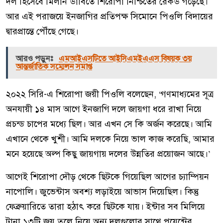
দল হিসেবে মিলান ডার্বিতে শিরোপা নিশ্চিতের রেকর্ড গড়েছে।
আর এই পরাজয়ে ইনজাগির প্রতিপক্ষ সিমোনে পিওলি বিদায়ের
দ্বারপ্রান্তে পৌঁছে গেছে।
আরও পড়ুনঃ
এমআইএসটিতে আইসিএমইএএস বিষয়ক ৩য়
আন্তর্জাতিক সম্মেলন সমাপ্ত
২০২২ সিরি-এ শিরোপা জয়ী পিওলি বলেছেন, ‘গণমাধ্যমের সূত্র
অনযায়ী ১৪ মাস আগে ইনজাগি দলে জায়গা ধরে রাখা নিয়ে
প্রচন্ড চাপের মধ্যে ছিল। আর এখন সে কি অর্জন করেছে। আমি
এখানে থেকে খুশী। আমি দলকে নিয়ে ভাল কাজ করেছি, আমার
মনে হয়েছে অল্প কিছু জায়গায় দলের উন্নতির প্রয়োজন আছে।’
আগেই শিরোপা দৌড় থেকে ছিটকে গিয়েছিল আগের চ্যাম্পিয়ন
নাপোলি। জুভেন্টাস অবশ্য লড়াইয়ে আভাস দিয়েছিল। কিন্তু
ফেব্রুয়ারিতে তারা হঠাৎ করে ছিটকে যায়। ইন্টার সব মিলিয়ে
টানা ১৩টি জয় তুলে নিয়ে অন্য দলগুলোর সাথে পয়েন্টের