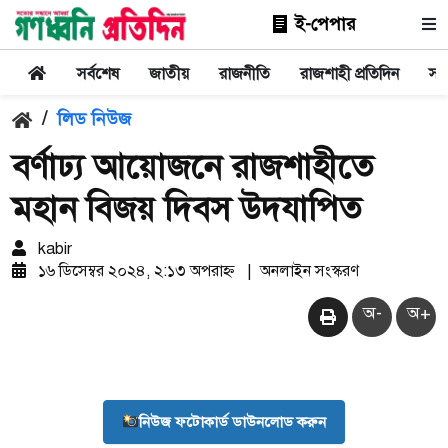
ই-পেপার
সর্বশেষ
জাতীয়
রাজনীতি
রাজশাহী প্রতিদিন
সা
/
লিড নিউজ
বর্ণাঢ্য আয়োজনে রাজশাহীতে
মহান বিজয় দিবস উদযাপিত
kabir
১৬ ডিসেম্বর ২০২৪, ২:১৩ অপরাহ্ন
|
অনলাইন সংস্করণ
অ-
অ+
নিউজ ফটোকার্ড ডাউনলোড করুন