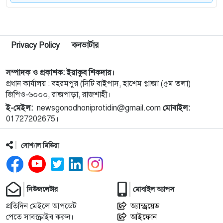
ব্যবসায়ী গ্রেপ্তার
৯
রাসিক প্রশাসকের সাথে হড়গ্রাম নতুনপাড়া কবরস্থান ও
ঈদগাহ কমিটির নেতৃবৃন্দের সাক্ষাৎ
Privacy Policy
কনভার্টার
১০
রাসিক প্রশাসকের সাথে নারী উদ্যোক্তা সমাজ কল্যাণ
সম্পাদক ও প্রকাশক: ইয়াকুব শিকদার।
প্রধান কার্যালয় : বহরমপুর (সিটি বাইপাস, হাশেম প্লাজা (৫ম তলা)
সংগঠনের সাক্ষাৎ
জিপিও-৬০০০, রাজপাড়া, রাজশাহী।
ই-মেইল:
newsgonodhoniprotidin@gmail.com
মোবাইল:
১১
পুনর্বাসন ছাড়া বস্তি উচ্ছেদ বন্ধের দাবিতে নগরীতে
01727202675।
মানববন্ধন
সোশ্যাল মিডিয়া
১২
নগরীতে মাদকবিরোধী বিশেষ টিমের পৃথক অভিযানে গ্রেপ্তার
৬
১৩
নিউজলেটার
রাষ্ট্রপতি নির্বাচনের ভোট গ্রহণ ২০ আগস্ট
মোবাইল অ্যাপস
প্রতিদিন মেইলে আপডেট
অ্যান্ড্রয়েড
পেতে সাবস্ক্রাইব করুন।
আইফোন