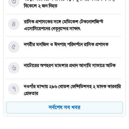
৩
বিকেলে ২ জন নিহত
৪
রাসিক প্রশাসকের সঙ্গে মেডিকেল টেকনোলজিস্ট
এসোসিয়েশনের নেতৃবৃন্দের সাক্ষাৎ
৫
নগরীর মসজিদ ও ঈদগাহ পরিদর্শনে রাসিক প্রশাসক
৬
নাটোরের অপহরণ মামলার প্রধান আসামি সাভারে আটক
৭
নওগাঁর মান্দায় ২৯৬ বোতল ফেন্সিডিলসহ ২ মাদক কারবারি
গ্রেফতার
সর্বশেষ সব খবর
৮
কিডনি রোগে আক্রান্ত অসহায় রোগীর পাশে পুঠিয়ার
এসিল্যান্ড