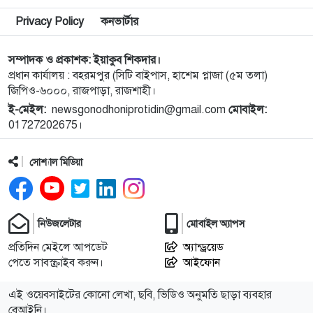
৯
নগরীতে মাদকবিরোধী বিশেষ টিমের অভিযানে মাদক
Privacy Policy
কনভার্টার
ব্যবসায়ী স্বামী-স্ত্রী গ্রেপ্তার
সম্পাদক ও প্রকাশক: ইয়াকুব শিকদার।
১০
নগরীতে মাদক বিরোধী পৃথক অভিযানে নারীসহ গ্রেপ্তার ৪
প্রধান কার্যালয় : বহরমপুর (সিটি বাইপাস, হাশেম প্লাজা (৫ম তলা)
জিপিও-৬০০০, রাজপাড়া, রাজশাহী।
ই-মেইল:
newsgonodhoniprotidin@gmail.com
মোবাইল:
১১
নগরীতে মাসব্যাপী বৃক্ষরোপণ ও চারা বিতরণ কর্মসূচির
01727202675।
উদ্বোধন
সোশ্যাল মিডিয়া
১২
থাইল্যান্ডে স্কুলে গুলিতে নিহত ৪, আহত ১৫ শিক্ষার্থী
১৩
গণমাধ্যম শক্তিশালী হলেই গণতন্ত্র শক্তিশালী হবে: মির্জা
নিউজলেটার
মোবাইল অ্যাপস
ফখরুল
প্রতিদিন মেইলে আপডেট
অ্যান্ড্রয়েড
পেতে সাবস্ক্রাইব করুন।
আইফোন
১৪
পুরো উপসাগরীয় অঞ্চলকে ‘অন্ধকারে ডুবিয়ে’ দেওয়ার
হুমকি ইরানের
এই ওয়েবসাইটের কোনো লেখা, ছবি, ভিডিও অনুমতি ছাড়া ব্যবহার
বেআইনি।