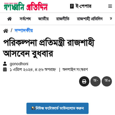
ই-পেপার
সর্বশেষ
জাতীয়
রাজনীতি
রাজশাহী প্রতিদিন
সা
/
সম্পাদকীয়
পরিকল্পনা প্রতিমন্ত্রী রাজশাহী
আসবেন বুধবার
gonodhoni
১ এপ্রিল ২০২৪, ৪:৫৬ অপরাহ্ন
|
অনলাইন সংস্করণ
অ-
অ+
নিউজ ফটোকার্ড ডাউনলোড করুন