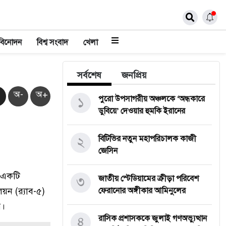
বিনোদন
বিশ্ব সংবাদ
খেলা
সর্বশেষ
জনপ্রিয়
অ-
অ+
১
পুরো উপসাগরীয় অঞ্চলকে ‘অন্ধকারে
ডুবিয়ে’ দেওয়ার হুমকি ইরানের
২
বিটিভির নতুন মহাপরিচালক কাজী
জেসিন
, একটি
৩
জাতীয় স্টেডিয়ামের ক্রীড়া পরিবেশ
য়ন (র‌্যাব-৫)
ফেরানোর অঙ্গীকার আমিনুলের
ে।
৪
রাসিক প্রশাসককে জুলাই গণঅভ্যুত্থান