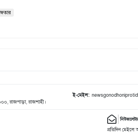
্রেফতার
ই-মেইল:
newsgonodhoniproti
-৬০০০, রাজপাড়া, রাজশাহী।
নিউজলেটা
প্রতিদিন মেইলে 