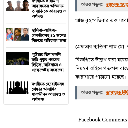
নগরীতে ভ্রাম্যমাণ
আরও পড়ুনঃ
ডায়মন্ড ওয়ার
আদালতের অভিযানে
৩ ব্যক্তিকে কারাদণ্ড ও
অর্থদণ্ড
আজ বৃহস্পতিবার এক সংবাদ ব
হাসিনা-আজিজ-
বেনজীরসহ ৪১ জনের
বিরুদ্ধে অভিযোগ জমা
গ্রেফতার ব্যক্তিরা নাম মো
পুঠিয়ায় তিন ফসলি
বিজ্ঞপ্তিতে উল্লেখ করা হয়েছ
জমি পুকুর খননের
হিড়িক, অভিযানে ৪
নিয়ন্ত্রণ আইনে গতকাল র
এস্কেভেটর অকেজো
কারাগারে পাঠানো হয়েছে।
নগরীতে হেরোইনসহ
গ্রেপ্তার আসামির
আরও পড়ুনঃ
জামায়াত নিষিদ্
যাবজ্জীবন কারাদণ্ড ও
অর্থদন্ড
Facebook Comments