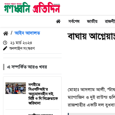
সর্বশেষ
জাতীয়
রাজনী
/
আইন আদালত
বাঘায় আগ্নেয়াস
২১ মার্চ ২০২৪
অনলাইন সংস্করণ
এ সম্পর্কিত আরও খবর
নগরীতে
মোহাঃ আসলাম আলী, স্টাফ 
বিএসটিআই’র
অনুমোদনহীন দই,
ম্যাগাজিন ও দুই রাউন্ড গুল
মিষ্টি ও ঘি বিক্রেতাকে
জরিমানা
রাজশাহীর একটি দল বুধবার