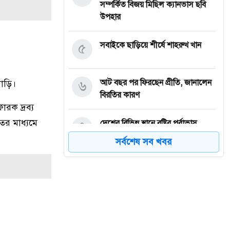
সম্পর্কিত বিজয় মিছিল ক্যানভাস ছবি
উপহার
৫
সবাইকে ছাড়িয়ে শীর্ষে শাহরুখ খান
৬
আট বছর পর ফিরছেন প্রীতি, জানালেন
বাড়ি।
বিরতির কারণ
োরক দ্রব্য
ের মাধ্যমে
৭
দেশের বিভিন্ন স্থানে বৃষ্টির পূর্বাভাস
সর্বশেষ সব খবর
৮
নগরীর উন্নয়নমূলক কাজের অগ্রগতি
পর্যালোচনা সভায় রাসিক প্রশাসক
৯
রাজশাহীতে পাঁচ দিনব্যাপী রাজশাহীর
উদ্যোক্তা মেলার সমাপনী অনুষ্ঠিত