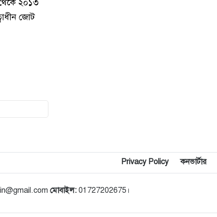
৮ থেকে ২০১৩
৯
নগরীতে মাদকবিরোধী বিশেষ টিমের
অভিযানে মাদক ব্যবসায়ী স্বামী-স্ত্রী
ত্বাধীন জোট
গ্রেপ্তার
১০
নগরীতে মাদক বিরোধী পৃথক অভিযানে
নারীসহ গ্রেপ্তার ৪
১১
নগরীতে মাসব্যাপী বৃক্ষরোপণ ও চারা
বিতরণ কর্মসূচির উদ্বোধন
১২
থাইল্যান্ডে স্কুলে গুলিতে নিহত ৪,
আহত ১৫ শিক্ষার্থী
Privacy Policy
কনভার্টার
১৩
গণমাধ্যম শক্তিশালী হলেই গণতন্ত্র
শক্তিশালী হবে: মির্জা ফখরুল
din@gmail.com
মোবাইল:
01727202675।
১৪
পুরো উপসাগরীয় অঞ্চলকে ‘অন্ধকারে
ডুবিয়ে’ দেওয়ার হুমকি ইরানের