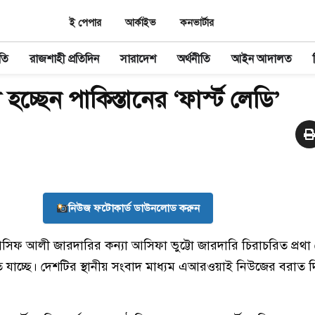
ই পেপার
আর্কাইভ
কনভার্টার
তি
রাজশাহী প্রতিদিন
সারাদেশ
অর্থনীতি
আইন আদালত
া হচ্ছেন পাকিস্তানের ‘ফার্স্ট লেডি’
নিউজ ফটোকার্ড ডাউনলোড করুন
ি আসিফ আলী জারদারির কন্যা আসিফা ভুট্টো জারদারি চিরাচরিত প্রথা
 হতে যাচ্ছে। দেশটির স্থানীয় সংবাদ মাধ্যম এআরওয়াই নিউজের বরাত 