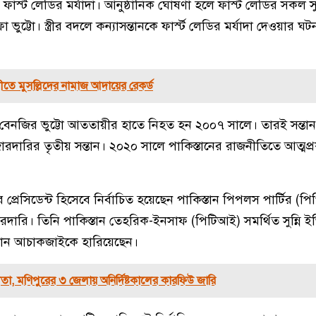
পান ফার্স্ট লেডির মর্যাদা। আনুষ্ঠানিক ঘোষণা হলে ফার্স্ট লেডির সকল 
ুট্টো। স্ত্রীর বদলে কন্যাসন্তানকে ফার্স্ট লেডির মর্যাদা দেওয়ার 
তে মুসল্লিদের নামাজ আদায়ের রেকর্ড
ী বেনজির ভুট্টো আততায়ীর হাতে নিহত হন ২০০৭ সালে। তারই সন্ত
রদারির তৃতীয় সন্তান। ২০২০ সালে পাকিস্তানের রাজনীতিতে আত্মপ
ের প্রেসিডেন্ট হিসেবে নির্বাচিত হয়েছেন পাকিস্তান পিপলস পার্টির (প
ারি। তিনি পাকিস্তান তেহরিক-ইনসাফ (পিটিআই) সমর্থিত সুন্নি ইত্
ুদ খান আচাকজাইকে হারিয়েছেন।
তা, মণিপুরের ৩ জেলায় অনির্দিষ্টকালের কারফিউ জারি