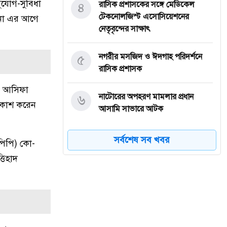
সুযোগ-সুবিধা
৪
রাসিক প্রশাসকের সঙ্গে মেডিকেল
টেকনোলজিস্ট এসোসিয়েশনের
ঘটনা এর আগে
নেতৃবৃন্দের সাক্ষাৎ
৫
নগরীর মসজিদ ও ঈদগাহ পরিদর্শনে
রাসিক প্রশাসক
ান আসিফা
৬
নাটোরের অপহরণ মামলার প্রধান
্রকাশ করেন
আসামি সাভারে আটক
৭
নওগাঁর মান্দায় ২৯৬ বোতল
সর্বশেষ সব খবর
িপিপি) কো-
ফেন্সিডিলসহ ২ মাদক কারবারি
তিহাদ
গ্রেফতার
৮
কিডনি রোগে আক্রান্ত অসহায় রোগীর
পাশে পুঠিয়ার এসিল্যান্ড