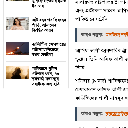
ডুবিয়ে’ দেওয়ার হুমকি
সাধারণত রাষ্ট্রপতির স্ত্রী 
ইরানের
এবং প্রটোকল পাবেন আসিফা ভ
পাকিস্তানে ঘটেনি।
আট বছর পর ফিরছেন
প্রীতি, জানালেন
বিরতির কারণ
আরও পড়ুনঃ
মসজিদে নববী
ব্যালিস্টিক ক্ষেপণাস্ত্রের
পরীক্ষা চালিয়েছে
আসিফ আলী জারদারির স্ত্র
উত্তর কোরিয়া
ভুট্টো। তিনি আসিফ আলী জা
তিনি।
পাকিস্তানে পুলিশ
স্টেশনে ধর্ষণ, ৭৮
কর্মকর্তা-সদস্যের
শনিবার (৯ মার্চ) পাকিস্তান
সবাইকে অব্যাহতি
চেয়ারম্যান আসিফ আলী জারদ
কাউন্সিলের প্রার্থী মাহম
আরও পড়ুনঃ
বাড়ছে সহিংস