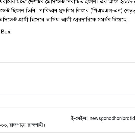
য়বারের মতো দেশটির প্রেসিডেন্ট নির্বাচিত হলেন। এর আগে ২০০
্রেসিডেন্ট ছিলেন তিনি। পাকিস্তান মুসলিম লিগের (পিএমএল-এন) নেতৃ
সিডেন্ট প্রার্থী হিসেবে আসিফ আলী জারদারিকে সমর্থন দিয়েছে।
 Box
ই-মেইল:
newsgonodhoniproti
-৬০০০, রাজপাড়া, রাজশাহী।