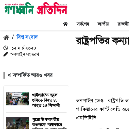
সর্বশেষ
জাতীয়
রাজনী
/
বিশ্ব সংবাদ
রাষ্ট্রপতির কন্য
১২ মার্চ ২০২৪
অনলাইন সংস্করণ
এ সম্পর্কিত আরও খবর
থাইল্যান্ডে স্কুলে
অনলাইন ডেস্ক : রাষ্ট্রপত
গুলিতে নিহত ৪,
আহত ১৫ শিক্ষার্থী
পাকিস্তানের ফার্স্ট লেডি
এনডিটিভি।
পুরো উপসাগরীয়
অঞ্চলকে ‘অন্ধকারে