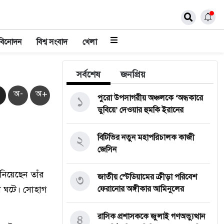
বিনোদন
বিশ্ব সংবাদ
খেলা
সর্বশেষ
জনপ্রিয়
অ-
অ+
১
পুরো উপসাগরীয় অঞ্চলকে ‘অন্ধকারে
ডুবিয়ে’ দেওয়ার হুমকি ইরানের
২
বিটিভির নতুন মহাপরিচালক কাজী
জেসিন
নিয়েছেন তাঁর
৩
জাতীয় স্টেডিয়ামের ক্রীড়া পরিবেশ
না ঘটে। সোহাগ
ফেরানোর অঙ্গীকার আমিনুলের
৪
রাসিক প্রশাসককে জুলাই গণঅভ্যুত্থান