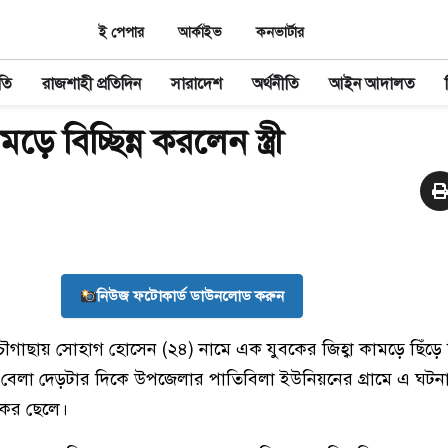
ই পেপার
আর্কাইভ
কনভার্টার
তি
রাজশাহী প্রতিদিন
সারাদেশ
অর্থনীতি
আইন আদালত
ামড়ে বিচ্ছিন্ন করলেন স্ত্রী
নিউজ ফটোকার্ড ডাউনলোড করুন
ৌগাছায় সোহাগ হোসেন (২৪) নামে এক যুবকের জিহ্বা কামড়ে ছিঁড়ে 
ুন) বেলা দেড়টার দিকে উপজেলার পাতিবিলা ইউনিয়নের গ্রামে এ ঘট
কের ছেলে।