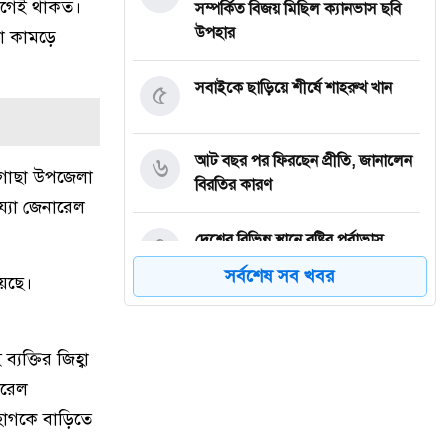
েগেই থাকত।
সম্পর্কিত বিজয় মিছিল ক্যানভাস ছবি
উপহার
মা কামড়ে
৫
সবাইকে ছাড়িয়ে শীর্ষে শাহরুখ খান
৬
আট বছর পর ফিরছেন প্রীতি, জানালেন
ৌগাছা উপজেলা
বিরতির কারণ
য্যা জেনারেল
৭
দেশের বিভিন্ন স্থানে বৃষ্টির পূর্বাভাস
সর্বশেষ সব খবর
য়েছে।
৮
নগরীর উন্নয়নমূলক কাজের অগ্রগতি
পর্যালোচনা সভায় রাসিক প্রশাসক
ক্তির জিহ্বা
ারেল
৯
রাজশাহীতে পাঁচ দিনব্যাপী রাজশাহীর
উদ্যোক্তা মেলার সমাপনী অনুষ্ঠিত
হাগকে বাড়িতে