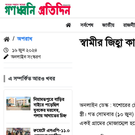
সর্বশেষ
জাতীয়
রাজনী
/
অপরাধ
স্বামীর জিহ্বা ক
১৬ জুন ২০২৪
অনলাইন সংস্করণ
এ সম্পর্কিত আরও খবর
নিয়ামতপুরে বাড়ির
অনলাইন ডেস্ক : যশোরের চ
বাইরে পড়েছিল
যুবকের মরদেহ,
স্ত্রী। গত সোমবার (১০ জ
গলায় আঘাতের চিহ্ন
একই গ্রামের মোজাম্মেল হ
রুয়েটে এসএপি-১১.০