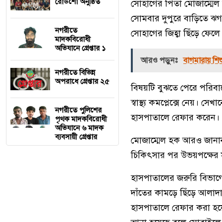
রোডশো অনুষ্ঠিত
সোহাগের পিতা মোজাম্মে
সোমবার দুপুরে বাড়িতে ঝগড়া
নগরীতে
সোহাগের জিহ্বা ছিঁড়ে ফেল
মাদকবিরোধী
অভিযানে গ্রেপ্তার ১
আরও পড়ুনঃ
বাগমারায় শিশ
নগরীতে বিভিন্ন
অপরাধে গ্রেপ্তার ২৫
বিষয়টি বুঝতে পেরে পরিব
স্বাস্থ্য কমপ্লেক্সে নেয়।
নগরীতে পুলিশের
হাসপাতালে রেফার করেন।
পৃথক মাদকবিরোধী
অভিযানে ৬ মাদক
ব্যবসায়ী গ্রেপ্তার
মোজাম্মেল হক আরও জানান,
চিকিৎসার পর উভয়পক্ষের স
হাসপাতালের জরুরি বিভাগের
দাঁতের কামড়ে ছিঁড়ে আলাদ
হাসপাতালে রেফার করা হয়