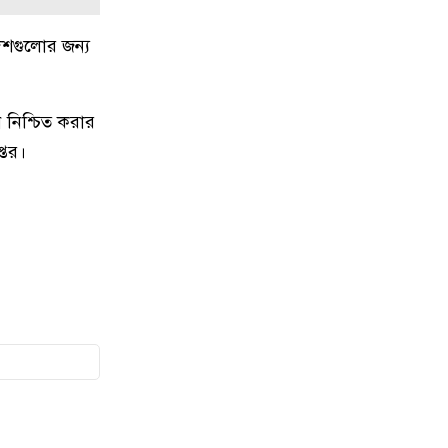
দেশগুলোর জন্য
১৬
রুয়েটে এসএপি-১১.০ রোডশো অনুষ্ঠিত
 নিশ্চিত করার
১৭
নগরীতে মাদকবিরোধী অভিযানে গ্রেপ্তার
১
্তর।
১৮
নগরীতে বিএসটিআই’র অনুমোদনহীন
দই, মিষ্টি ও ঘি বিক্রেতাকে জরিমানা
১৯
নগরীতে বিভিন্ন অপরাধে গ্রেপ্তার ২৫
২০
নগরীতে পুলিশের পৃথক মাদকবিরোধী
অভিযানে ৬ মাদক ব্যবসায়ী গ্রেপ্তার