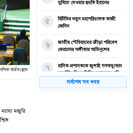
ডুবিয়ে’ দেওয়ার হুমকি ইরানের
৫
বিটিভির নতুন মহাপরিচালক কাজী
জেসিন
৬
জাতীয় স্টেডিয়ামের ক্রীড়া পরিবেশ
ফেরানোর অঙ্গীকার আমিনুলের
৭
রাসিক প্রশাসককে জুলাই গণঅভ্যুত্থান
েশিক কর্মসংস্থান
সম্পর্কিত বিজয় মিছিল ক্যানভাস ছবি
উপহার
সর্বশেষ সব খবর
৮
সবাইকে ছাড়িয়ে শীর্ষে শাহরুখ খান
্যায্য মজুরি
৯
আট বছর পর ফিরছেন প্রীতি, জানালেন
্বিক
বিরতির কারণ