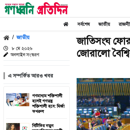
সর্বশেষ
জাতীয়
রাজনী
/
জাতীয়
জাতিসংঘ ফোর
৮ মে ২০২৬
জোরালো বৈশ্ব
অনলাইন সংস্করণ
এ সম্পর্কিত আরও খবর
গণমাধ্যম শক্তিশালী
হলেই গণতন্ত্র
শক্তিশালী হবে: মির্জা
ফখরুল
বিটিভির নতুন