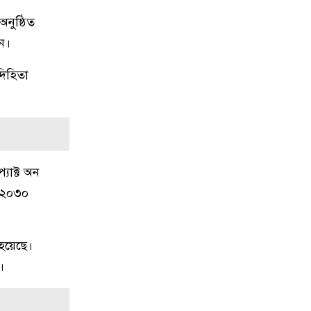
১০
দেশের বিভিন্ন স্থানে বৃষ্টির পূর্বাভাস
নুষ্ঠিত
ন।
১১
নগরীর উন্নয়নমূলক কাজের অগ্রগতি
দিহিতা
পর্যালোচনা সভায় রাসিক প্রশাসক
১২
রাজশাহীতে পাঁচ দিনব্যাপী রাজশাহীর
উদ্যোক্তা মেলার সমাপনী অনুষ্ঠিত
যাক্ট অন
১৩
নিয়ামতপুরে বাড়ির বাইরে পড়েছিল
৬–২০৩০
যুবকের মরদেহ, গলায় আঘাতের চিহ্ন
১৪
ব্যালিস্টিক ক্ষেপণাস্ত্রের পরীক্ষা
 হয়েছে।
চালিয়েছে উত্তর কোরিয়া
।
১৫
পাকিস্তানে পুলিশ স্টেশনে ধর্ষণ, ৭৮
কর্মকর্তা-সদস্যের সবাইকে অব্যাহতি