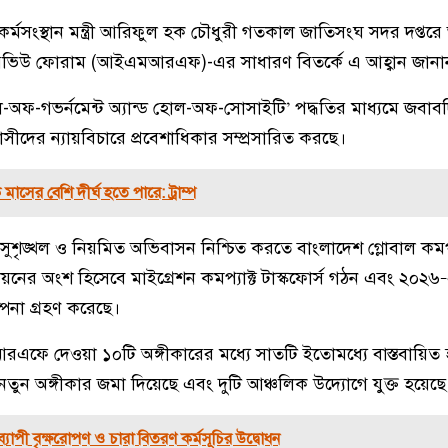
কর্মসংস্থান মন্ত্রী আরিফুল হক চৌধুরী গতকাল জাতিসংঘ সদর দপ্তরে অ
ন রিভিউ ফোরাম (আইএমআরএফ)-এর সাধারণ বিতর্কে এ আহ্বান জানা
োল-অফ-গভর্নমেন্ট অ্যান্ড হোল-অফ-সোসাইটি’ পদ্ধতির মাধ্যমে জবাব
দের ন্যায়বিচারে প্রবেশাধিকার সম্প্রসারিত করছে।
 মাসের বেশি দীর্ঘ হতে পারে: ট্রাম্প
, সুশৃঙ্খল ও নিয়মিত অভিবাসন নিশ্চিত করতে বাংলাদেশ গ্লোবাল কমপ্
বায়নের অংশ হিসেবে মাইগ্রেশন কমপ্যাক্ট টাস্কফোর্স গঠন এবং ২০২
পনা গ্রহণ করেছে।
মআরএফে দেওয়া ১০টি অঙ্গীকারের মধ্যে সাতটি ইতোমধ্যে বাস্তবায়িত
তুন অঙ্গীকার জমা দিয়েছে এবং দুটি আঞ্চলিক উদ্যোগে যুক্ত হয়েছে
যাপী বৃক্ষরোপণ ও চারা বিতরণ কর্মসূচির উদ্বোধন