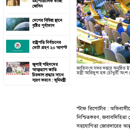
মহাপরিচালক কাজী
জেসিন
দেশের বিভিন্ন স্থানে
বৃষ্টির পূর্বাভাস
রাষ্ট্রপতি নির্বাচনের
ভোট গ্রহণ ২০ আগস্ট
জুলাই শহিদদের
জাতিসংঘ সদর দপ্তরে অনুষ্ঠিত ই
আত্মত্যাগ জাতি
মন্ত্রী আরিফুল হক চৌধুরী অংশ
চিরকাল শ্রদ্ধার সাথে
স্মরণ করবে : ভূমিমন্ত্রী
স্টাফ রিপোর্টার : অভিবাসী
নিশ্চিতকরণ, জবাবদিহিতা জ
সহযোগিতা জোরদারের আহ্ব