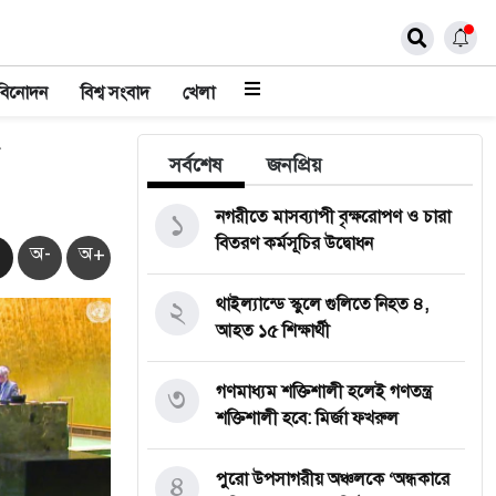
বিনোদন
বিশ্ব সংবাদ
খেলা
সর্বশেষ
জনপ্রিয়
১
নগরীতে মাসব্যাপী বৃক্ষরোপণ ও চারা
বিতরণ কর্মসূচির উদ্বোধন
অ-
অ+
২
থাইল্যান্ডে স্কুলে গুলিতে নিহত ৪,
আহত ১৫ শিক্ষার্থী
৩
গণমাধ্যম শক্তিশালী হলেই গণতন্ত্র
শক্তিশালী হবে: মির্জা ফখরুল
৪
পুরো উপসাগরীয় অঞ্চলকে ‘অন্ধকারে