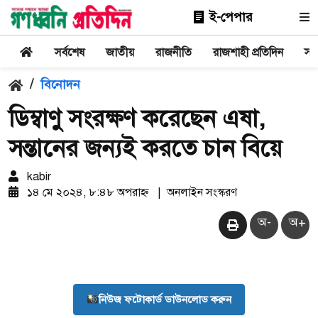
ই-পেপার
সর্বশেষ
জাতীয়
রাজনীতি
রাজশাহী প্রতিদিন
সা
/
বিনোদন
ডিম্বাণু সংরক্ষণ করেছেন এষা,
সন্তানের জন্যই করতে চান বিয়ে
kabir
১৪ মে ২০২৪, ৮:৪৮ অপরাহ্ন
|
অনলাইন সংস্করণ
অ-
অ+
নিউজ ফটোকার্ড ডাউনলোড করুন