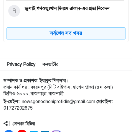
৭
জুলাই গণঅভ্যুত্থান দিবসে রাকাব-এর শ্রদ্ধা নিবেদন
৮
জুলাই গণঅভ্যুত্থান দিবসে শহীদ সাকিব আঞ্জুমানের কবর
সর্বশেষ সব খবর
জিয়ারত
৯
সৌদি আরবের ৮ ট্যাংকারে হামলার দাবি হুথিদের
Privacy Policy
কনভার্টার
১০
জুলাই শহিদদের আত্মত্যাগ জাতি চিরকাল শ্রদ্ধার সাথে
সম্পাদক ও প্রকাশক: ইয়াকুব শিকদার।
স্মরণ করবে : ভূমিমন্ত্রী
প্রধান কার্যালয় : বহরমপুর (সিটি বাইপাস, হাশেম প্লাজা (৫ম তলা)
জিপিও-৬০০০, রাজপাড়া, রাজশাহী।
১১
জুলাই স্মৃতি জাদুঘরের দুয়ার খুলেছে, উদ্বোধন করলেন
ই-মেইল:
newsgonodhoniprotidin@gmail.com
মোবাইল:
প্রধানমন্ত্রী
01727202675।
১২
রাজশাহীতে যথাযোগ্য মর্যাদায় জুুলাই গণঅভ্যুত্থান দিবস
সোশ্যাল মিডিয়া
পালিত