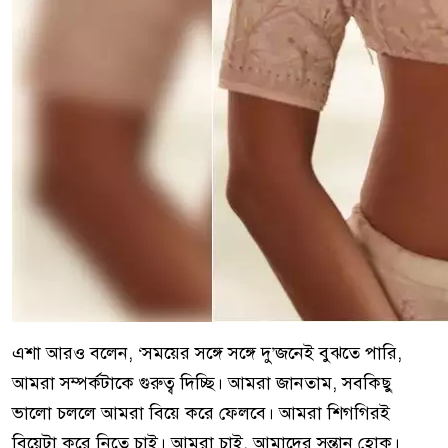
এশা আরও বলেন, ‘সময়ের সঙ্গে সঙ্গে দু’জনেই বুঝতে পারি,
আমরা সম্পর্কটাকে গুরুত্ব দিচ্ছি। আমরা জানতাম, সবকিছু
ভালো চললে আমরা বিয়ে করে ফেলবে। আমরা শিগগিরই
বিয়েটা করে নিতে চাই। আমরা চাই, আমাদের সন্তান হোক।