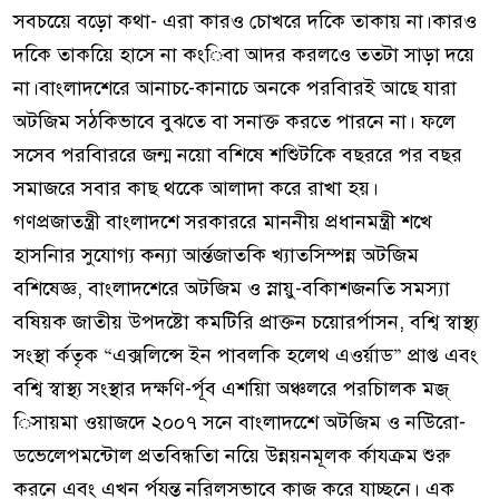
সবচয়েে বড়ো কথা- এরা কারও চোখরে দকিে তাকায় না।কারও
দকিে তাকয়িে হাসে না কংিবা আদর করলওে ততটা সাড়া দয়ে
না।বাংলাদশেরে আনাচ-েকানাচে অনকে পরবিারই আছে যারা
অটজিম সঠকিভাবে বুঝতে বা সনাক্ত করতে পারনে না। ফলে
সসেব পরবিাররে জন্ম নয়ো বশিষে শশিুটকিে বছররে পর বছর
সমাজরে সবার কাছ থকেে আলাদা করে রাখা হয়।
গণপ্রজাতন্ত্রী বাংলাদশে সরকাররে মাননীয় প্রধানমন্ত্রী শখে
হাসনিার সুযোগ্য কন্যা আর্ন্তজাতকি খ্যাতসিম্পন্ন অটজিম
বশিষেজ্ঞ, বাংলাদশেরে অটজিম ও স্নায়ু-বকিাশজনতি সমস্যা
বষিয়ক জাতীয় উপদষ্টো কমটিরি প্রাক্তন চয়োরর্পাসন, বশ্বি স্বাস্থ্য
সংস্থা র্কতৃক “এক্সলিন্সে ইন পাবলকি হলেথ এওর্য়াড” প্রাপ্ত এবং
বশ্বি স্বাস্থ্য সংস্থার দক্ষণি-র্পূব এশয়িা অঞ্চলরে পরচিালক মজ্
িসায়মা ওয়াজদে ২০০৭ সনে বাংলাদশেে অটজিম ও নউিরো-
ডভেলেপমন্টোল প্রতবিন্ধতিা নয়িে উন্নয়নমূলক র্কাযক্রম শুরু
করনে এবং এখন র্পযন্ত নরিলসভাবে কাজ করে যাচ্ছনে। এক