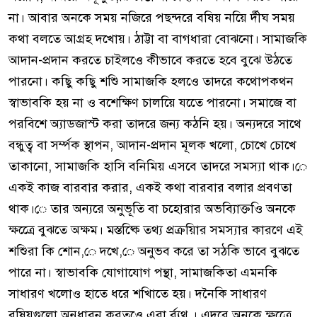
না। আবার অনকে সময় নজিরে পছন্দরে বষিয় নয়িে র্দীঘ সময়
কথা বলতে আগ্রহ দখোয়। ঠাট্টা বা বাগধারা বোঝনো। সামাজকি
আদান-প্রদান করতে চাইলওে কীভাবে করতে হবে বুঝে উঠতে
পারনো। কছিু কছিু শশিু সামাজকি হলওে তাদরে কথোপকথন
স্বাভাবকি হয় না ও বশেক্ষিণ চালয়িে যতেে পারনো। সমাজে বা
পরবিশে অ্যাডজাস্ট করা তাদরে জন্য কঠনি হয়। অন্যদরে সাথে
বন্ধুত্ব বা সর্ম্পক স্থাপন, আদান-প্রদান মূলক খলো, চোখে চোখে
তাকানো, সামাজকি হাসি বনিমিয় এসবে তাদরে সমস্যা থাক।ে
একই কাজ বারবার করার, একই কথা বারবার বলার প্রবণতা
থাক।ে তার অন্যরে অনুভূতি বা চহোরার অভব্যিাক্তওি অনকে
ক্ষত্রেে বুঝতে অক্ষম। মস্তষ্কিে তথ্য প্রক্রয়িার সমস্যার কারণে এই
শশিুরা কি শোন,ে দখে,ে অনুভব করে তা সঠকি ভাবে বুঝতে
পারে না। স্বাভাবকি যোগাযোগ পন্থা, সামাজকিতা এমনকি
সাধারণ খলোও হাতে ধরে শখিাতে হয়। দনৈকি সাধারণ
বষিয়গুলো অনুধাবন করতওে এরা র্ব্যথ । এদরে অনকে ক্ষত্রেে