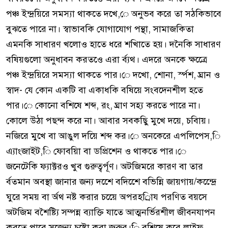
পঞ্চ ইন্দ্রয়িরে সমস্যা থাকতে দখে,ে অনুভব করে তা সঠকিভাবে
বুঝতে পারে না। স্বাভাবকি যোগাযোগ পন্থা, সামাজকিতা
এমনকি সাধারণ খলোও হাতে ধরে শখিাতে হয়। দনৈকি সাধারণ
বষিয়গুলো অনুধাবন করতওে এরা র্ব্যথ। এদরে অনকে ক্ষত্রেে
পঞ্চ ইন্দ্রয়িরে সমস্যা থাকতে পার।ে দখো, শোনা, র্স্পশ, ঘ্রান ও
স্বাদ- যে কোন একটি বা একাধকি বষিয়ে সংবদেনশীল হতে
পার।ে কোনো বশিষে শব্দ, রং, ঘ্রাণ সহ্য করতে পারে না।
কোলে উঠা পছন্দ করে না। আবার সবকছিু মুখে দয়ে, চবিায়।
নজিরে মুখে বা আঙুল দয়িে শব্দ কর।ে অনকেরে এপলিপেস,ি
এ্যাংজাইট,ি ফোবয়িা বা ডপ্রিশেন ও থাকতে পার।ে
জনেটেকি ফ্যাক্টরও খুব গুরুত্বর্পূণ। অটজিমরে কারণ বা তার
র্বতমান অবস্থা জানার জন্য দশেে বদিশেে বভিন্নি জায়গায়/কন্দ্রেে
ঘুরে সময় বা র্অথ নষ্ট করার চয়েে অপরহর্িায পরণিত বয়সে
অটজিম বশৈষ্ট্যি সম্পন্ন ব্যাক্তি যাতে আত্মনর্ভিরশীল জীবনযাপন
করতে পারে সজেন্য চষ্টো করা জরুর।ি বশিষে করে লাইফ