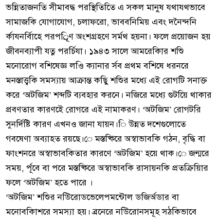
ভন্নিতাজনতি সীমাবদ্ধ পরস্থিতিতিে এ সকল মানুষ যথাযথভাবে
সামাজকি যোগাযোগ, চলাফরো, ভাববনিমিয় এবং দনৈন্দনি
র্কাযনর্বিাহে পরপর্িূণ অংশগ্রহণে সর্মথ হয়না। ফলে প্রয়োজন হয়
জীবনব্যাপী যত্ন পরর্চিযা। ১৯৪৩ সালে আমরেকিার শশিু
মনোরোগ বশিষেজ্ঞ লওি ক্যানার র্সব প্রথম বশিষে ধরনরে
মনস্তাত্ত্বকি সমস্যায় আক্রান্ত কছিু শশিুর মধ্যে এই রোগটি সনাক্ত
করে ‘অটজিম’ শব্দটি ব্যবহার করনে। নজিরে মধ্যে গুটয়িে থাকার
প্রবণতার কারণইে রোগরে এই নামাকরণ। ‘অটজিম’ রোগটরি
সুনর্দিষ্টি কারণ এখনও জানা যায়ন।ি উন্নত দশেগুলোতে
গবষেণা অব্যাহত রয়ছে।ে মস্তষ্কিরে অস্বাভাবকি গঠন, বৃদ্ধি বা
ফাংশনরে অস্বাভাবকিতার কারণে ‘অটজিম’ হয়ে থাক।ে জন্মরে
সময়, র্পূবে বা পরে মস্তষ্কিরে অস্বাভাবকি রাসায়নকি প্রতক্রিয়িার
ফলে ‘অটজিম’ হতে পারে ।
‘অটজিম’ শশিুর নউিরোডভেলেপমন্টোল ডজির্অডার বা
মনোবকিাশরে সমস্যা হয়। ব্রনেরে নউিরোনসমূহ সঠকিভাবে