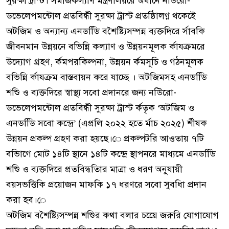
সুরক্ষা ট্রাস্ট। সমাজকল্যাণ মন্ত্রণালয়রে অধীনে নউিরো-
ডভেলেপমন্টোল প্রতবিন্ধী সুরক্ষা ট্রাস্ট প্রতষ্ঠিালগ্ন থকেইে
অটজিম ও অন্যান্য এনডডিি বশৈষ্ট্যিসম্পন্ন ব্যক্তদিরে র্সাবকি
জীবনমান উন্নয়নে বভিন্নি কল্যাণ ও উন্নয়নমূলক র্কাযক্রমরে
উদ্যোগ গ্রহণ, র্কমপরকিল্পনা, উন্নয়ন র্কমসূচি ও গঠনমূলক
বভিন্নি র্কাযক্রম বাস্তবায়ন করে যাচ্ছে । অটজিমসহ এনডডিি
শশিু ও ব্যক্তদিরে স্বাস্থ্য সবো প্রদানরে জন্য নউিরো-
ডভেলেপমন্টোল প্রতবিন্ধী সুরক্ষা ট্রাস্ট র্কতৃক ‘অটজিম ও
এনডডিি সবো কন্দ্রে’ (এপ্রলি ২০২২ হতে র্মাচ ২০২৫) র্শীষক
উন্নয়ন প্রকল্প গ্রহণ করা হয়ছে।ে প্রকল্পটরি আওতায় ৭টি
বভিাগে মোট ১৪টি স্থানে ১৪টি কন্দ্রে স্থাপনরে মাধ্যমে এনডডিি
শশিু ও ব্যক্তদিরে প্রতবিন্ধতিার মাত্রা ও ধরণ অনুযায়ী
বয়সভত্তিকি প্রয়োজন মাফকি ১৭ ধরণরে সবো সুবধিা প্রদান
করা হব।ে
অটজিম বশৈষ্ট্যিসম্পন্ন শশিুর কথা বলার চয়েে জরুরি যোগাযোগ