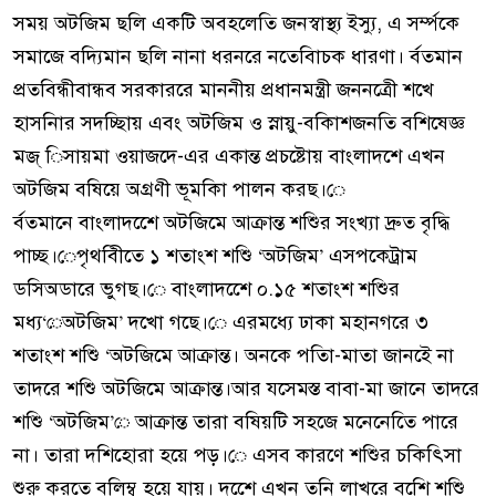
সময় অটজিম ছলি একটি অবহলেতি জনস্বাস্থ্য ইস্যু, এ সর্ম্পকে
সমাজে বদ্যিমান ছলি নানা ধরনরে নতেবিাচক ধারণা। র্বতমান
প্রতবিন্ধীবান্ধব সরকাররে মাননীয় প্রধানমন্ত্রী জননত্রেী শখে
হাসনিার সদচ্ছিায় এবং অটজিম ও স্নায়ু-বকিাশজনতি বশিষেজ্ঞ
মজ্ িসায়মা ওয়াজদে-এর একান্ত প্রচষ্টোয় বাংলাদশে এখন
অটজিম বষিয়ে অগ্রণী ভূমকিা পালন করছ।ে
র্বতমানে বাংলাদশেে অটজিমে আক্রান্ত শশিুর সংখ্যা দ্রুত বৃদ্ধি
পাচ্ছ।েপৃথবিীতে ১ শতাংশ শশিু ‘অটজিম’ এসপকেট্রাম
ডসিঅডারে ভুগছ।ে বাংলাদশেে ০.১৫ শতাংশ শশিুর
মধ্য‘েঅটজিম’ দখো গছে।ে এরমধ্যে ঢাকা মহানগরে ৩
শতাংশ শশিু ‘অটজিমে আক্রান্ত। অনকে পতিা-মাতা জানইে না
তাদরে শশিু অটজিমে আক্রান্ত।আর যসেমস্ত বাবা-মা জানে তাদরে
শশিু ‘অটজিম’ে আক্রান্ত তারা বষিয়টি সহজে মনেনেতিে পারে
না। তারা দশিহোরা হয়ে পড়।ে এসব কারণে শশিুর চকিৎিসা
শুরু করতে বলিম্ব হয়ে যায়। দশেে এখন তনি লাখরে বশেি শশিু