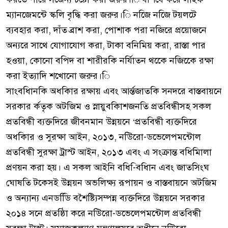
ম্যানজেমন্টে স্কলি বৃদ্ধি করা জরুর।ি নজিে নজিে টয়লটে
ব্যবহার করা, দাঁত ব্রাশ করা, পোশাক পরা নজিরে প্রয়োজনে
অন্যরে সাথে যোগাযোগ করা, টাকা বনিমিয় করা, রাস্তা পার
হওয়া, কোনো বপিদ বা শারীরকি নর্যিাতন থকেে নজিকেে রক্ষা
করা ইত্যাদি শখোনো জরুর।ি
সাংবধিানকি অধকিার রক্ষায় এবং আর্ন্তজাতকি সনদরে বাস্তবায়নে
সরকার র্কতৃক অটজিম ও স্নায়ুবকিাশজনতি প্রতবিন্ধীসহ সকল
প্রতবিন্ধী ব্যক্তদিরে জীবনমান উন্নয়নে ‘প্রতবিন্ধী ব্যক্তদিরে
অধকিার ও সুরক্ষা আইন, ২০১৩, নউিরো-ডভেলেপমন্টোল
প্রতবিন্ধী সুরক্ষা ট্রাস্ট আইন, ২০১৩ এবং এ সংক্রান্ত বধিমিালা
প্রণয়ন করা হয়। এ সকল আইনি বধি-িবধিান এবং জাতসিংঘ
ঘোষতি টকেসই উন্নয়ন অভলিক্ষ্য রূপায়ন ও বাস্তবায়নে অটজিম
ও অন্যান্য এনডডিি বশৈষ্ট্যিসম্পন্ন ব্যক্তদিরে উন্নয়নে সরকার
২০১৪ সনে প্রতষ্ঠিা করে নউিরো-ডভেলেপমন্টোল প্রতবিন্ধী