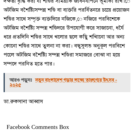
দক্ষতা বৃদ্ধি করা যা শশিুর সামগ্রকি জীবনযাপনে ভূমকিা রাখ।ে
অটজিম বশৈষ্ট্যিসম্পন্ন শশিু বা ব্যক্তরি পরর্বিতনরে চয়েে প্রয়োজন
শশিুর সাথে সম্পৃক্ত ব্যক্তদিরে নজিকে,ে নজিরে পরবিশেকে
অটজিম বশৈষ্ট্যি সম্পন্ন শশিুদরে উপযোগী করে সাজানো, ধর্যৈ
ধরে প্রতদিনি শশিুর সাথে খলোর ছলে কছিু শখিানো আর অন্য
কোনো শশিুর সাথে তুলনা না করা। বন্ধুসুলভ অনুকূল পরবিশে
পলেে অটজিম বশৈষ্ট্যি সম্পন্ন শশিুরা সমাজরে বোঝা না হয়ে
সম্পদে পরনিত হতে পার।
আরও পড়ুনঃ
নতুন বাংলাদেশ গড়ার লক্ষ্যে তারুণ্যের উৎসব -
২০২৫
ডা.রুকসানা আব্বাস
Facebook Comments Box