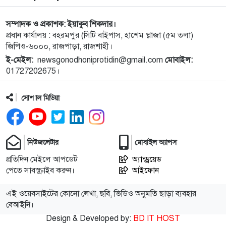
বিকেলে ২ জন নিহত
সম্পাদক ও প্রকাশক: ইয়াকুব শিকদার।
১০
রাসিক প্রশাসকের সঙ্গে মেডিকেল টেকনোলজিস্ট
প্রধান কার্যালয় : বহরমপুর (সিটি বাইপাস, হাশেম প্লাজা (৫ম তলা)
এসোসিয়েশনের নেতৃবৃন্দের সাক্ষাৎ
জিপিও-৬০০০, রাজপাড়া, রাজশাহী।
ই-মেইল:
newsgonodhoniprotidin@gmail.com
মোবাইল:
১১
নগরীর মসজিদ ও ঈদগাহ পরিদর্শনে রাসিক প্রশাসক
01727202675।
সোশ্যাল মিডিয়া
১২
নাটোরের অপহরণ মামলার প্রধান আসামি সাভারে আটক
১৩
নিউজলেটার
নওগাঁর মান্দায় ২৯৬ বোতল ফেন্সিডিলসহ ২ মাদক কারবারি
মোবাইল অ্যাপস
গ্রেফতার
প্রতিদিন মেইলে আপডেট
অ্যান্ড্রয়েড
পেতে সাবস্ক্রাইব করুন।
আইফোন
১৪
কিডনি রোগে আক্রান্ত অসহায় রোগীর পাশে পুঠিয়ার
এই ওয়েবসাইটের কোনো লেখা, ছবি, ভিডিও অনুমতি ছাড়া ব্যবহার
এসিল্যান্ড
বেআইনি।
Design & Developed by:
BD IT HOST
১৫
নগরীতে মাদকবিরোধী বিশেষ টিমের অভিযানে মাদক