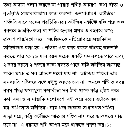
তথ্য আদান-প্রদান করতে না পারায় শশিুর আচরণ, কথা-র্বাতা ও
বুদ্ধবিৃত্তি স্বাভাবকিভাবে কাজ করনো। জনসাধারণ ‘অটজিম’
শব্দটরি সাথে তমেন পরচিতি নয়। অটজিম মস্তষ্কিে বকিাশরে এক
ধরনরে প্রতবিন্ধকতা যা শশিুর জন্মরে প্রথম ৩ বছররে মধ্যে
প্রকাশ পায়/দখো দয়ে। অটজিমকে নউিরোবায়োলজক্যিাল
ডজির্অডার বলা হয় । শশিুরা এক বছর বয়সে র্অথবহ অঙ্গভঙ্গি
করতে পার,ে ১৬ মাস বয়স থকেে একটি শব্দ বলতে পারে এবং
২ বছর বয়সে ২ শব্দরে বাক্য বলতে পারে কন্তিু অটজিম আক্রান্ত
শশিুর মধ্যে এ সব আচরণ দখো যায় না। অটজিম শশিুরা তার
সমবয়সি শশিুদরে সঙ্গে বন্ধুত্ব করতে চায় না। অনকে শশিু ৩ বছর
বয়স র্পযন্ত খলোধুলা কথার্বাতা সব ঠকি থাকে কন্তিু হঠাৎ করে
কথা বলা ও সামাজকি মলোমশো বন্ধ করে দয়ে। এটাকে বলা
হয় ‘রগ্রিসেভি অটজিম’। নাম ধরে ডাকলে সাধারণত শশিুরা
সাড়া দয়ে, কন্তিু অটজিমে আক্রান্ত শশিুর নাম ধরে ডাকলওে সাড়া
দয়ে না। এ ধরনরে শশিু আপন মনে থাকতে পছন্দ কর।ে