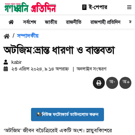
ই-পেপার
সর্বশেষ
জাতীয়
রাজনীতি
রাজশাহী প্রতিদিন
সা
/
সম্পাদকীয়
অটজিম:ভ্রান্ত ধারণা ও বাস্তবতা
kabir
২৩ এপ্রিল ২০২৪, ৯:১৪ অপরাহ্ন
|
অনলাইন সংস্করণ
অ-
অ+
নিউজ ফটোকার্ড ডাউনলোড করুন
‘অটজিম’ জীবন বচৈত্র্যিরেই একটি অংশ। স্নায়ুবকিাশরে