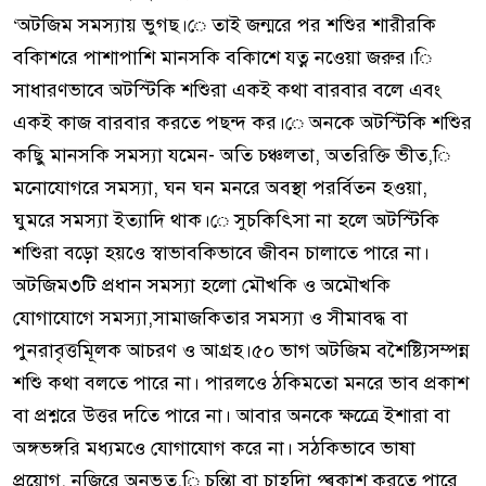
‘অটজিম সমস্যায় ভুগছ।ে তাই জন্মরে পর শশিুর শারীরকি
বকিাশরে পাশাপাশি মানসকি বকিাশে যত্ন নওেয়া জরুর।ি
সাধারণভাবে অটস্টিকি শশিুরা একই কথা বারবার বলে এবং
একই কাজ বারবার করতে পছন্দ কর।ে অনকে অটস্টিকি শশিুর
কছিু মানসকি সমস্যা যমেন- অতি চঞ্চলতা, অতরিক্তি ভীত,ি
মনোযোগরে সমস্যা, ঘন ঘন মনরে অবস্থা পরর্বিতন হওয়া,
ঘুমরে সমস্যা ইত্যাদি থাক।ে সুচকিৎিসা না হলে অটস্টিকি
শশিুরা বড়ো হয়ওে স্বাভাবকিভাবে জীবন চালাতে পারে না।
অটজিম৩টি প্রধান সমস্যা হলো মৌখকি ও অমৌখকি
যোগাযোগে সমস্যা,সামাজকিতার সমস্যা ও সীমাবদ্ধ বা
পুনরাবৃত্তমিূলক আচরণ ও আগ্রহ।৫০ ভাগ অটজিম বশৈষ্ট্যিসম্পন্ন
শশিু কথা বলতে পারে না। পারলওে ঠকিমতো মনরে ভাব প্রকাশ
বা প্রশ্নরে উত্তর দতিে পারে না। আবার অনকে ক্ষত্রেে ইশারা বা
অঙ্গভঙ্গরি মধ্যমওে যোগাযোগ করে না। সঠকিভাবে ভাষা
প্রয়োগ, নজিরে অনূভুত,ি চন্তিা বা চাহদিা প্ৰকাশ করতে পারে