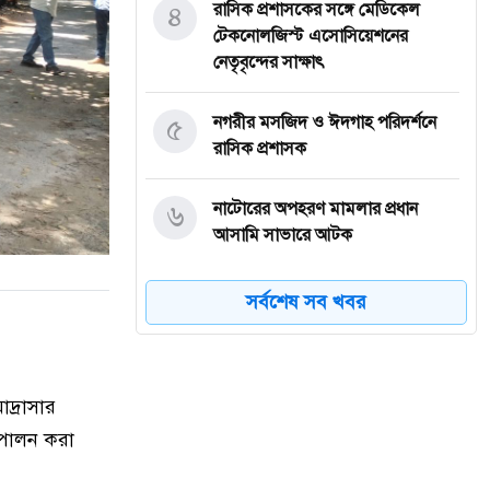
৪
রাসিক প্রশাসকের সঙ্গে মেডিকেল
টেকনোলজিস্ট এসোসিয়েশনের
নেতৃবৃন্দের সাক্ষাৎ
৫
নগরীর মসজিদ ও ঈদগাহ পরিদর্শনে
রাসিক প্রশাসক
৬
নাটোরের অপহরণ মামলার প্রধান
আসামি সাভারে আটক
৭
নওগাঁর মান্দায় ২৯৬ বোতল
সর্বশেষ সব খবর
ফেন্সিডিলসহ ২ মাদক কারবারি
গ্রেফতার
দ্রাসার
৮
কিডনি রোগে আক্রান্ত অসহায় রোগীর
পাশে পুঠিয়ার এসিল্যান্ড
 পালন করা