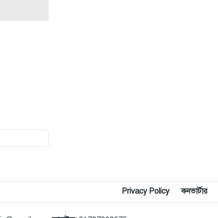
১৫
বিটিভির নতুন মহাপরিচালক কাজী
জেসিন
১৬
জাতীয় স্টেডিয়ামের ক্রীড়া পরিবেশ
ফেরানোর অঙ্গীকার আমিনুলের
১৭
রাসিক প্রশাসককে জুলাই গণঅভ্যুত্থান
সম্পর্কিত বিজয় মিছিল ক্যানভাস ছবি
উপহার
১৮
সবাইকে ছাড়িয়ে শীর্ষে শাহরুখ খান
১৯
আট বছর পর ফিরছেন প্রীতি, জানালেন
Privacy Policy
কনভার্টার
বিরতির কারণ