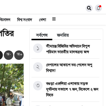
বিনোদন
বিশ্ব সংবাদ
খেলা
পতির
সর্বশেষ
জনপ্রিয়
১
সীমান্তে বিজিবির অভিযানে বিপুল
পরিমান ভারতীয় মাদকদ্রব্য জব্দ
অ-
অ+
২
নেপালের আকাশে ভয় পেলেন অপু
বিশ্বাস!
৩
বগুড়া এরুলিয়া এলাকায় সড়ক
দুর্ঘট্নায় সকালে ৭ জন, বিকেলে ২ জন
নিহত