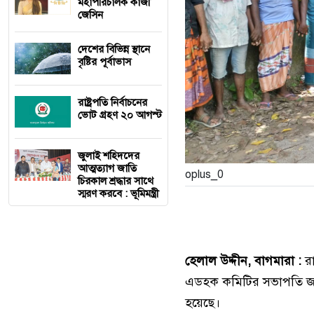
মহাপরিচালক কাজী
জেসিন
দেশের বিভিন্ন স্থানে
বৃষ্টির পূর্বাভাস
রাষ্ট্রপতি নির্বাচনের
ভোট গ্রহণ ২০ আগস্ট
জুলাই শহিদদের
আত্মত্যাগ জাতি
oplus_0
চিরকাল শ্রদ্ধার সাথে
স্মরণ করবে : ভূমিমন্ত্রী
হেলাল উদ্দীন, বাগমারা :
রা
এডহক কমিটির সভাপতি জাহা
হয়েছে।