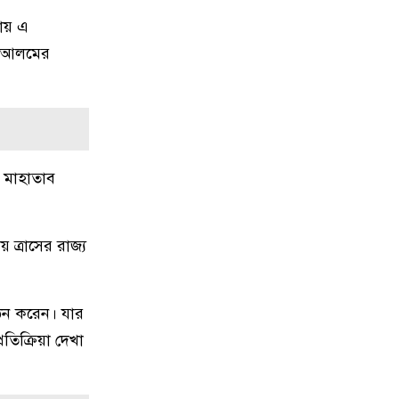
৯
নগরীতে মাদকবিরোধী বিশেষ টিমের
অভিযানে মাদক ব্যবসায়ী স্বামী-স্ত্রী
তায় এ
গ্রেপ্তার
ীর আলমের
১০
নগরীতে মাদক বিরোধী পৃথক অভিযানে
নারীসহ গ্রেপ্তার ৪
১১
নগরীতে মাসব্যাপী বৃক্ষরোপণ ও চারা
ি মাহাতাব
বিতরণ কর্মসূচির উদ্বোধন
১২
থাইল্যান্ডে স্কুলে গুলিতে নিহত ৪,
ত্রাসের রাজ্য
আহত ১৫ শিক্ষার্থী
১৩
গণমাধ্যম শক্তিশালী হলেই গণতন্ত্র
ঠন করেন। যার
শক্তিশালী হবে: মির্জা ফখরুল
রতিক্রিয়া দেখা
১৪
পুরো উপসাগরীয় অঞ্চলকে ‘অন্ধকারে
ডুবিয়ে’ দেওয়ার হুমকি ইরানের