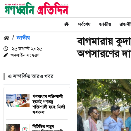
সর্বশেষ
জাতীয়
রাজনী
/
জাতীয়
বাগমারায় কুদ
২৫ অগাস্ট ২০২৫
অপসারণের দাব
অনলাইন সংস্করণ
এ সম্পর্কিত আরও খবর
গণমাধ্যম শক্তিশালী
হলেই গণতন্ত্র
শক্তিশালী হবে: মির্জা
ফখরুল
বিটিভির নতুন