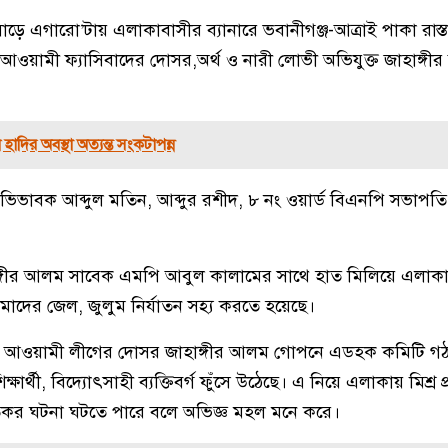
ে এগারো’টায় এলাকাবাসীর ব্যানারে ভবানীগঞ্জ-আত্রাই পাকা রাস্
। আওয়ামী ফ্যাসিবাদের দোসর,অর্থ ও নারী লোভী অভিযুক্ত জাহাঙ্গ
াদির অবস্থা অত্যন্ত সংকটাপন্ন
 অভিভাবক আব্দুল মতিন, আব্দুর রশীদ, ৮ নং ওয়ার্ড বিএনপি সভাপত
হাঙ্গীর আলম সাবেক এমপি আবুল কালামের সাথে হাত মিলিয়ে এলাকায় 
মাদের জেল, জুলুম নির্যাতন সহ্য করতে হয়েছে।
ন, আওয়ামী লীগের দোসর জাহাঙ্গীর আলম গোপনে এডহক কমিটি গ
ষার্থী, বিদ্যোৎসাহী ব্যক্তিবর্গ ফুঁসে উঠেছে। এ নিয়ে এলাকায় মিশ্র প্
িকর ঘটনা ঘটতে পারে বলে অভিজ্ঞ মহল মনে করে।