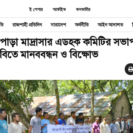
ই পেপার
আর্কাইভ
কনভার্টার
তি
রাজশাহী প্রতিদিন
সারাদেশ
অর্থনীতি
আইন আদালত
াপাড়া মাদ্রাসার এডহক কমিটির সভা
িতে মানববন্ধন ও বিক্ষোভ