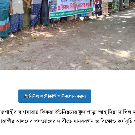
নিউজ ফটোকার্ড ডাউনলোড করুন
জশাহীর বাগমারায় ঝিকরা ইউনিয়নের কুদাপাড়া আহাদিয়া দাখিল মা
ঙ্গীর আলমের পদত্যাগের দাবীতে মানববন্ধন ও বিক্ষোভ কর্মসূচি