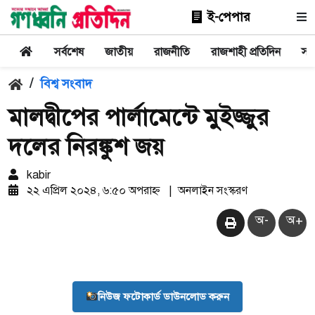
ই-পেপার
সর্বশেষ
জাতীয়
রাজনীতি
রাজশাহী প্রতিদিন
সা
/
বিশ্ব সংবাদ
মালদ্বীপের পার্লামেন্টে মুইজ্জুর
দলের নিরঙ্কুশ জয়
kabir
২২ এপ্রিল ২০২৪, ৬:৫০ অপরাহ্ন
|
অনলাইন সংস্করণ
অ-
অ+
নিউজ ফটোকার্ড ডাউনলোড করুন