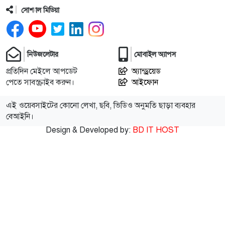
১২
মরা খাল’ থেকে প্রাণের স্রোত, কাজ শেষে ২৫ লাখ টাকা
সোশ্যাল মিডিয়া
ফেরত দিল ইউএনও
১৩
বগুড়ায় ফুটবল খেলার বিরোধ মিমাংসা করতে গিয়ে শিক্ষার্থী
নিউজলেটার
মোবাইল অ্যাপস
খুন
প্রতিদিন মেইলে আপডেট
অ্যান্ড্রয়েড
পেতে সাবস্ক্রাইব করুন।
আইফোন
১৪
ঢাকাগামী সিল্কসিটি লাইনচ্যুত, ৬ ঘণ্টা পর ট্রেন চলাচল শুরু
এই ওয়েবসাইটের কোনো লেখা, ছবি, ভিডিও অনুমতি ছাড়া ব্যবহার
বেআইনি।
১৫
পাবনায় যমুনা নদীতে গোসলে নেমে দুই স্কুলছাত্র নিখোঁজ
Design & Developed by:
BD IT HOST
১৬
জুলাই গণঅভ্যুত্থান দিবস উপলক্ষে রাসিক প্রশাসকের বাণী
১৭
নগরীতে মাদকবিরোধী অভিযানে নারীসহ গ্রেপ্তার ৮