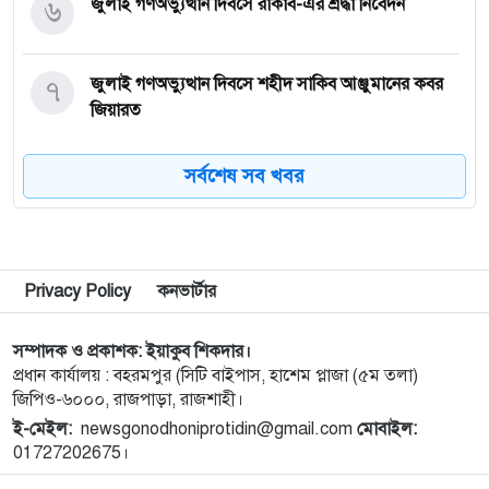
৬
জুলাই গণঅভ্যুত্থান দিবসে রাকাব-এর শ্রদ্ধা নিবেদন
৭
জুলাই গণঅভ্যুত্থান দিবসে শহীদ সাকিব আঞ্জুমানের কবর
জিয়ারত
৮
সৌদি আরবের ৮ ট্যাংকারে হামলার দাবি হুথিদের
সর্বশেষ সব খবর
৯
জুলাই শহিদদের আত্মত্যাগ জাতি চিরকাল শ্রদ্ধার সাথে
স্মরণ করবে : ভূমিমন্ত্রী
Privacy Policy
কনভার্টার
১০
জুলাই স্মৃতি জাদুঘরের দুয়ার খুলেছে, উদ্বোধন করলেন
সম্পাদক ও প্রকাশক: ইয়াকুব শিকদার।
প্রধানমন্ত্রী
প্রধান কার্যালয় : বহরমপুর (সিটি বাইপাস, হাশেম প্লাজা (৫ম তলা)
জিপিও-৬০০০, রাজপাড়া, রাজশাহী।
১১
রাজশাহীতে যথাযোগ্য মর্যাদায় জুুলাই গণঅভ্যুত্থান দিবস
ই-মেইল:
newsgonodhoniprotidin@gmail.com
মোবাইল:
পালিত
01727202675।