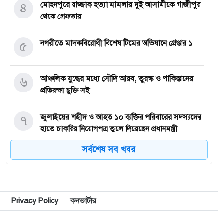
৪
মোহনপুরে রাজ্জাক হত্যা মামলার দুই আসামীকে গাজীপুর
থেকে গ্রেফতার
৫
নগরীতে মাদকবিরোধী বিশেষ টিমের অভিযানে গ্রেপ্তার ১
৬
আঞ্চলিক যুদ্ধের মধ্যে সৌদি আরব, তুরস্ক ও পাকিস্তানের
প্রতিরক্ষা চুক্তি সই
৭
জুলাইয়ের শহীদ ও আহত ১০ ব্যক্তির পরিবারের সদস্যদের
হাতে চাকরির নিয়োগপত্র তুলে দিয়েছেন প্রধানমন্ত্রী
সর্বশেষ সব খবর
৮
জ্বালানি সংকট মোকাবিলায় সরকার সর্বোচ্চ চেষ্টা চালিয়ে
যাচ্ছে: প্রধানমন্ত্রী
৯
সীমান্তে বিজিবির অভিযানে বিপুল পরিমান ভারতীয়
Privacy Policy
কনভার্টার
মাদকদ্রব্য জব্দ