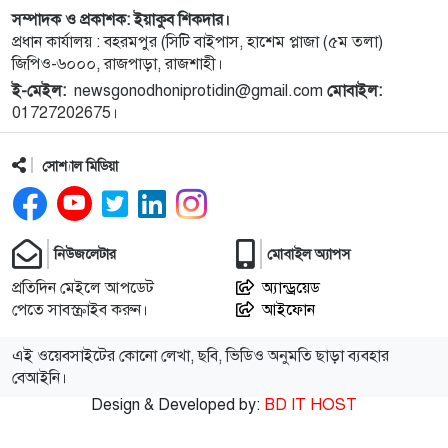
সম্পাদক ও প্রকাশক: ইয়াকুব শিকদার।
১০
নেপালের আকাশে ভয় পেলেন অপু বিশ্বাস!
প্রধান কার্যালয় : বহরমপুর (সিটি বাইপাস, হাশেম প্লাজা (৫ম তলা)
জিপিও-৬০০০, রাজপাড়া, রাজশাহী।
ই-মেইল:
newsgonodhoniprotidin@gmail.com
মোবাইল:
১১
বগুড়া এরুলিয়া এলাকায় সড়ক দুর্ঘট্নায় সকালে ৭ জন,
01727202675।
বিকেলে ২ জন নিহত
সোশ্যাল মিডিয়া
১২
রাসিক প্রশাসকের সঙ্গে মেডিকেল টেকনোলজিস্ট
এসোসিয়েশনের নেতৃবৃন্দের সাক্ষাৎ
নিউজলেটার
মোবাইল অ্যাপস
১৩
নগরীর মসজিদ ও ঈদগাহ পরিদর্শনে রাসিক প্রশাসক
প্রতিদিন মেইলে আপডেট
অ্যান্ড্রয়েড
পেতে সাবস্ক্রাইব করুন।
আইফোন
১৪
নাটোরের অপহরণ মামলার প্রধান আসামি সাভারে আটক
এই ওয়েবসাইটের কোনো লেখা, ছবি, ভিডিও অনুমতি ছাড়া ব্যবহার
বেআইনি।
Design & Developed by:
BD IT HOST
১৫
নওগাঁর মান্দায় ২৯৬ বোতল ফেন্সিডিলসহ ২ মাদক কারবারি
গ্রেফতার