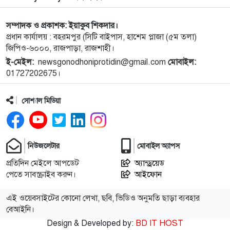
১০
জুলাই স্মৃতি জাদুঘরের দুয়ার খুলেছে, উদ্বোধন করলেন
সম্পাদক ও প্রকাশক: ইয়াকুব শিকদার।
প্রধানমন্ত্রী
প্রধান কার্যালয় : বহরমপুর (সিটি বাইপাস, হাশেম প্লাজা (৫ম তলা)
জিপিও-৬০০০, রাজপাড়া, রাজশাহী।
১১
রাজশাহীতে যথাযোগ্য মর্যাদায় জুুলাই গণঅভ্যুত্থান দিবস
ই-মেইল:
newsgonodhoniprotidin@gmail.com
মোবাইল:
পালিত
01727202675।
১২
মরা খাল’ থেকে প্রাণের স্রোত, কাজ শেষে ২৫ লাখ টাকা
সোশ্যাল মিডিয়া
ফেরত দিল ইউএনও
১৩
বগুড়ায় ফুটবল খেলার বিরোধ মিমাংসা করতে গিয়ে শিক্ষার্থী
নিউজলেটার
মোবাইল অ্যাপস
খুন
প্রতিদিন মেইলে আপডেট
অ্যান্ড্রয়েড
পেতে সাবস্ক্রাইব করুন।
আইফোন
১৪
ঢাকাগামী সিল্কসিটি লাইনচ্যুত, ৬ ঘণ্টা পর ট্রেন চলাচল শুরু
এই ওয়েবসাইটের কোনো লেখা, ছবি, ভিডিও অনুমতি ছাড়া ব্যবহার
বেআইনি।
১৫
পাবনায় যমুনা নদীতে গোসলে নেমে দুই স্কুলছাত্র নিখোঁজ
Design & Developed by:
BD IT HOST