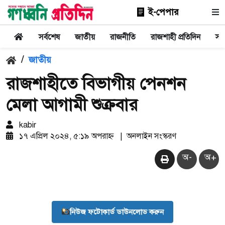
ই-পেপার
সর্বশেষ
জাতীয়
রাজনীতি
রাজশাহী প্রতিদিন
সা
/
জাতীয়
রাজশাহীতে বিভাগীয় পেনশন
মেলা আগামী শুক্রবার
kabir
১৭ এপ্রিল ২০২৪, ৫:১৯ অপরাহ্ন
|
অনলাইন সংস্করণ
অ-
অ+
নিউজ ফটোকার্ড ডাউনলোড করুন