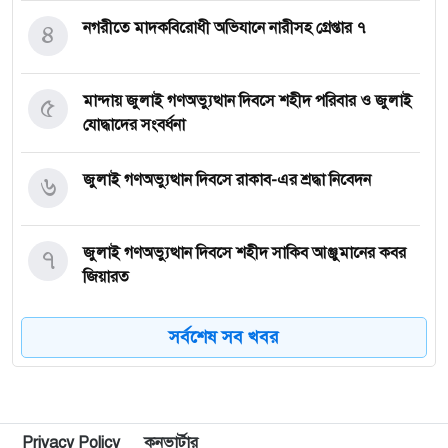
৪
নগরীতে মাদকবিরোধী অভিযানে নারীসহ গ্রেপ্তার ৭
৫
মান্দায় জুলাই গণঅভ্যুত্থান দিবসে শহীদ পরিবার ও জুলাই
যোদ্ধাদের সংবর্ধনা
৬
জুলাই গণঅভ্যুত্থান দিবসে রাকাব-এর শ্রদ্ধা নিবেদন
৭
জুলাই গণঅভ্যুত্থান দিবসে শহীদ সাকিব আঞ্জুমানের কবর
জিয়ারত
৮
সৌদি আরবের ৮ ট্যাংকারে হামলার দাবি হুথিদের
সর্বশেষ সব খবর
৯
জুলাই শহিদদের আত্মত্যাগ জাতি চিরকাল শ্রদ্ধার সাথে
স্মরণ করবে : ভূমিমন্ত্রী
Privacy Policy
কনভার্টার