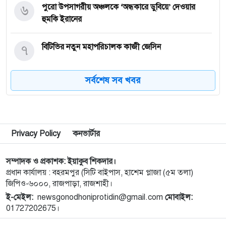
৬
পুরো উপসাগরীয় অঞ্চলকে ‘অন্ধকারে ডুবিয়ে’ দেওয়ার
হুমকি ইরানের
৭
বিটিভির নতুন মহাপরিচালক কাজী জেসিন
সর্বশেষ সব খবর
৮
জাতীয় স্টেডিয়ামের ক্রীড়া পরিবেশ ফেরানোর অঙ্গীকার
আমিনুলের
৯
রাসিক প্রশাসককে জুলাই গণঅভ্যুত্থান সম্পর্কিত বিজয়
Privacy Policy
কনভার্টার
মিছিল ক্যানভাস ছবি উপহার
সম্পাদক ও প্রকাশক: ইয়াকুব শিকদার।
১০
সবাইকে ছাড়িয়ে শীর্ষে শাহরুখ খান
প্রধান কার্যালয় : বহরমপুর (সিটি বাইপাস, হাশেম প্লাজা (৫ম তলা)
জিপিও-৬০০০, রাজপাড়া, রাজশাহী।
ই-মেইল:
newsgonodhoniprotidin@gmail.com
মোবাইল:
১১
আট বছর পর ফিরছেন প্রীতি, জানালেন বিরতির কারণ
01727202675।