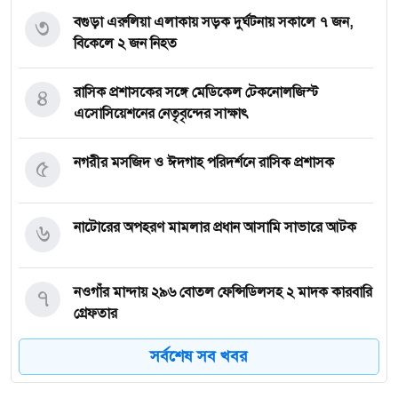
৩
বগুড়া এরুলিয়া এলাকায় সড়ক দুর্ঘট্নায় সকালে ৭ জন,
বিকেলে ২ জন নিহত
৪
রাসিক প্রশাসকের সঙ্গে মেডিকেল টেকনোলজিস্ট
এসোসিয়েশনের নেতৃবৃন্দের সাক্ষাৎ
৫
নগরীর মসজিদ ও ঈদগাহ পরিদর্শনে রাসিক প্রশাসক
৬
নাটোরের অপহরণ মামলার প্রধান আসামি সাভারে আটক
৭
নওগাঁর মান্দায় ২৯৬ বোতল ফেন্সিডিলসহ ২ মাদক কারবারি
গ্রেফতার
সর্বশেষ সব খবর
৮
কিডনি রোগে আক্রান্ত অসহায় রোগীর পাশে পুঠিয়ার
এসিল্যান্ড