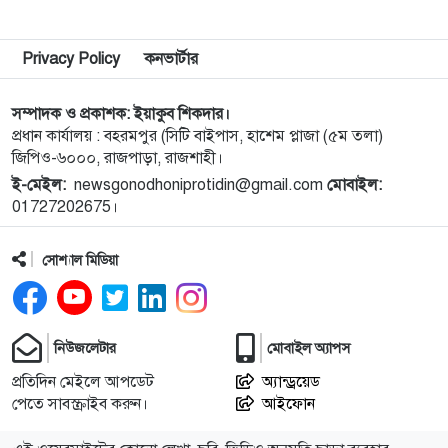
৯
নগরীতে মাদকবিরোধী বিশেষ টিমের অভিযানে মাদক
Privacy Policy
কনভার্টার
ব্যবসায়ী স্বামী-স্ত্রী গ্রেপ্তার
সম্পাদক ও প্রকাশক: ইয়াকুব শিকদার।
১০
নগরীতে মাদক বিরোধী পৃথক অভিযানে নারীসহ গ্রেপ্তার ৪
প্রধান কার্যালয় : বহরমপুর (সিটি বাইপাস, হাশেম প্লাজা (৫ম তলা)
জিপিও-৬০০০, রাজপাড়া, রাজশাহী।
ই-মেইল:
newsgonodhoniprotidin@gmail.com
মোবাইল:
১১
নগরীতে মাসব্যাপী বৃক্ষরোপণ ও চারা বিতরণ কর্মসূচির
01727202675।
উদ্বোধন
সোশ্যাল মিডিয়া
১২
থাইল্যান্ডে স্কুলে গুলিতে নিহত ৪, আহত ১৫ শিক্ষার্থী
১৩
গণমাধ্যম শক্তিশালী হলেই গণতন্ত্র শক্তিশালী হবে: মির্জা
নিউজলেটার
মোবাইল অ্যাপস
ফখরুল
প্রতিদিন মেইলে আপডেট
অ্যান্ড্রয়েড
পেতে সাবস্ক্রাইব করুন।
আইফোন
১৪
পুরো উপসাগরীয় অঞ্চলকে ‘অন্ধকারে ডুবিয়ে’ দেওয়ার
হুমকি ইরানের