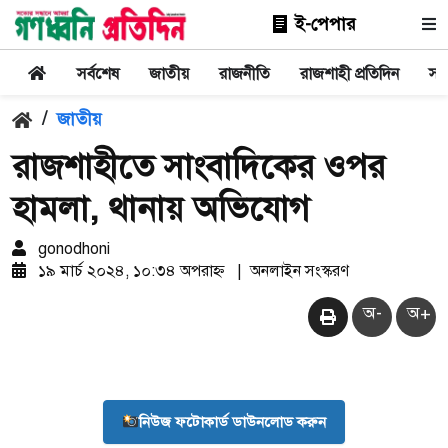
ই-পেপার
সর্বশেষ
জাতীয়
রাজনীতি
রাজশাহী প্রতিদিন
সা
/
জাতীয়
রাজশাহীতে সাংবাদিকের ওপর
হামলা, থানায় অভিযোগ
gonodhoni
১৯ মার্চ ২০২৪, ১০:৩৪ অপরাহ্ন
|
অনলাইন সংস্করণ
অ-
অ+
নিউজ ফটোকার্ড ডাউনলোড করুন