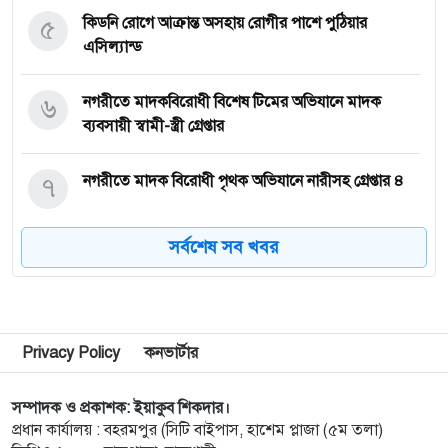
৫
কিডনি রোগে আক্রান্ত অসহায় রোগীর পাশে পুঠিয়ার
এসিল্যান্ড
৬
নগরীতে মাদকবিরোধী বিশেষ টিমের অভিযানে মাদক
ব্যবসায়ী স্বামী-স্ত্রী গ্রেপ্তার
৭
নগরীতে মাদক বিরোধী পৃথক অভিযানে নারীসহ গ্রেপ্তার ৪
সর্বশেষ সব খবর
৮
নগরীতে মাসব্যাপী বৃক্ষরোপণ ও চারা বিতরণ কর্মসূচির
উদ্বোধন
৯
থাইল্যান্ডে স্কুলে গুলিতে নিহত ৪, আহত ১৫ শিক্ষার্থী
Privacy Policy
কনভার্টার
১০
গণমাধ্যম শক্তিশালী হলেই গণতন্ত্র শক্তিশালী হবে: মির্জা
সম্পাদক ও প্রকাশক: ইয়াকুব শিকদার।
প্রধান কার্যালয় : বহরমপুর (সিটি বাইপাস, হাশেম প্লাজা (৫ম তলা)
ফখরুল