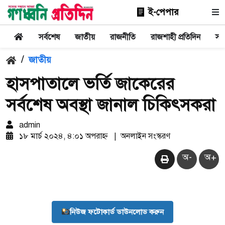
ই-পেপার
সর্বশেষ
জাতীয়
রাজনীতি
রাজশাহী প্রতিদিন
সা
/
জাতীয়
হাসপাতালে ভর্তি জাকেরের
সর্বশেষ অবস্থা জানাল চিকিৎসকরা
admin
১৮ মার্চ ২০২৪, ৪:০১ অপরাহ্ন
|
অনলাইন সংস্করণ
অ-
অ+
নিউজ ফটোকার্ড ডাউনলোড করুন