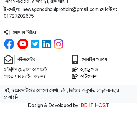
জিপিও-৬০০০, রাজপাড়া, রাজশাহী।
ই-মেইল:
newsgonodhoniprotidin@gmail.com
মোবাইল:
১১
পুরো উপসাগরীয় অঞ্চলকে ‘অন্ধকারে ডুবিয়ে’ দেওয়ার
01727202675।
হুমকি ইরানের
সোশ্যাল মিডিয়া
১২
বিটিভির নতুন মহাপরিচালক কাজী জেসিন
১৩
জাতীয় স্টেডিয়ামের ক্রীড়া পরিবেশ ফেরানোর অঙ্গীকার
নিউজলেটার
মোবাইল অ্যাপস
আমিনুলের
প্রতিদিন মেইলে আপডেট
অ্যান্ড্রয়েড
পেতে সাবস্ক্রাইব করুন।
আইফোন
১৪
রাসিক প্রশাসককে জুলাই গণঅভ্যুত্থান সম্পর্কিত বিজয়
মিছিল ক্যানভাস ছবি উপহার
এই ওয়েবসাইটের কোনো লেখা, ছবি, ভিডিও অনুমতি ছাড়া ব্যবহার
বেআইনি।
Design & Developed by:
BD IT HOST
১৫
সবাইকে ছাড়িয়ে শীর্ষে শাহরুখ খান
১৬
আট বছর পর ফিরছেন প্রীতি, জানালেন বিরতির কারণ