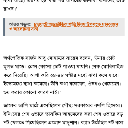
ব্যথা আছে। এরপর ২৪ ঘণ্টা পর আপডেট জানাব। এখানেই ভর্তি
রাখব।’
আরও পড়ুনঃ
চারঘাটে আন্তর্জাতিক শান্তি দিবস উপলক্ষে মানববন্ধন
ও আলোচনা সভা
অর্থপেডিক সার্জন আবু মোহাম্মদ সায়েম বলেন, ‘উনার চোট
মূলত ঘাড়ে। ব্রেনে কোনো চোট পাওয়া যায়নি। নেক মোবিলাইজ
করে দিয়েছি। আশা করি ২৪-৪৮ ঘণ্টার মধ্যে ব্যথা কমে যাবে।
ইতোমধ্যে ব্যথা কমেছে। উনি কথা বলেছেন, ঔষধও খেয়েছেন।
ভয় করার কোনো কারণ নাই।’
জাকের আলি মাঠে এসেছিলেন সৌম্য সরকারের বদলি হিসেবে।
ইনিংসের শেষ ওভারে তাসকিন আহমেদের করা শেষ ওভারে বড়
শট খেলতে গিয়েছিলেন প্রমোদ মাদুশান। ক্যাচ উঠেছিল শর্ট বলে