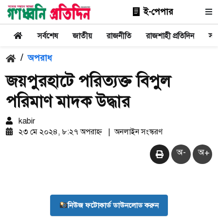
ই-পেপার
সর্বশেষ
জাতীয়
রাজনীতি
রাজশাহী প্রতিদিন
সা
/
অপরাধ
জয়পুরহাটে পরিত্যক্ত বিপুল
পরিমাণ মাদক উদ্ধার
kabir
২৩ মে ২০২৪, ৮:২৭ অপরাহ্ন
|
অনলাইন সংস্করণ
অ-
অ+
নিউজ ফটোকার্ড ডাউনলোড করুন