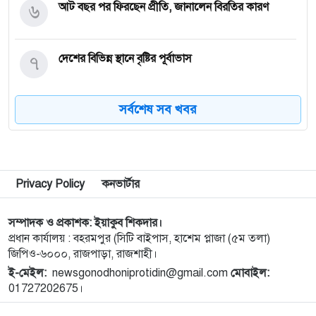
৬
আট বছর পর ফিরছেন প্রীতি, জানালেন বিরতির কারণ
৭
দেশের বিভিন্ন স্থানে বৃষ্টির পূর্বাভাস
সর্বশেষ সব খবর
৮
নগরীর উন্নয়নমূলক কাজের অগ্রগতি পর্যালোচনা সভায়
রাসিক প্রশাসক
৯
রাজশাহীতে পাঁচ দিনব্যাপী রাজশাহীর উদ্যোক্তা মেলার
সমাপনী অনুষ্ঠিত
Privacy Policy
কনভার্টার
১০
নিয়ামতপুরে বাড়ির বাইরে পড়েছিল যুবকের মরদেহ, গলায়
সম্পাদক ও প্রকাশক: ইয়াকুব শিকদার।
প্রধান কার্যালয় : বহরমপুর (সিটি বাইপাস, হাশেম প্লাজা (৫ম তলা)
আঘাতের চিহ্ন
জিপিও-৬০০০, রাজপাড়া, রাজশাহী।
ই-মেইল:
newsgonodhoniprotidin@gmail.com
মোবাইল:
১১
ব্যালিস্টিক ক্ষেপণাস্ত্রের পরীক্ষা চালিয়েছে উত্তর কোরিয়া
01727202675।