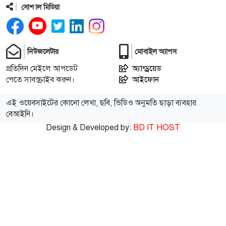
সোশ্যাল মিডিয়া
১২
পাকিস্তানে পুলিশ স্টেশনে ধর্ষণ, ৭৮ কর্মকর্তা-সদস্যের
সবাইকে অব্যাহতি
১৩
রুয়েটে এসএপি-১১.০ রোডশো অনুষ্ঠিত
নিউজলেটার
মোবাইল অ্যাপস
প্রতিদিন মেইলে আপডেট
অ্যান্ড্রয়েড
পেতে সাবস্ক্রাইব করুন।
আইফোন
১৪
নগরীতে মাদকবিরোধী অভিযানে গ্রেপ্তার ১
এই ওয়েবসাইটের কোনো লেখা, ছবি, ভিডিও অনুমতি ছাড়া ব্যবহার
বেআইনি।
১৫
নগরীতে বিএসটিআই’র অনুমোদনহীন দই, মিষ্টি ও ঘি
Design & Developed by:
BD IT HOST
বিক্রেতাকে জরিমানা
১৬
নগরীতে বিভিন্ন অপরাধে গ্রেপ্তার ২৫
১৭
নগরীতে পুলিশের পৃথক মাদকবিরোধী অভিযানে ৬ মাদক
ব্যবসায়ী গ্রেপ্তার