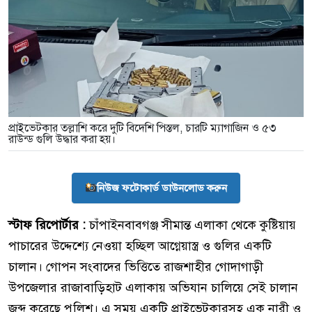
প্রাইভেটকার তল্লাশি করে দুটি বিদেশি পিস্তল, চারটি ম্যাগাজিন ও ৫৩
রাউন্ড গুলি উদ্ধার করা হয়।
নিউজ ফটোকার্ড ডাউনলোড করুন
স্টাফ রিপোর্টার :
চাঁপাইনবাবগঞ্জ সীমান্ত এলাকা থেকে কুষ্টিয়ায়
পাচারের উদ্দেশ্যে নেওয়া হচ্ছিল আগ্নেয়াস্ত্র ও গুলির একটি
চালান। গোপন সংবাদের ভিত্তিতে রাজশাহীর গোদাগাড়ী
উপজেলার রাজাবাড়িহাট এলাকায় অভিযান চালিয়ে সেই চালান
জব্দ করেছে পুলিশ। এ সময় একটি প্রাইভেটকারসহ এক নারী ও