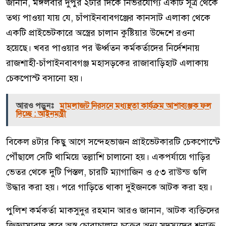
জানান, মঙ্গলবার দুপুর ২টার দিকে নির্ভরযোগ্য একটি সূত্র থেকে
তথ্য পাওয়া যায় যে, চাঁপাইনবাবগঞ্জের কানসাট এলাকা থেকে
একটি প্রাইভেটকারে অস্ত্রের চালান কুষ্টিয়ার উদ্দেশে রওনা
হয়েছে। খবর পাওয়ার পর ঊর্ধ্বতন কর্মকর্তাদের নির্দেশনায়
রাজশাহী-চাঁপাইনবাবগঞ্জ মহাসড়কের রাজাবাড়িহাট এলাকায়
চেকপোস্ট বসানো হয়।
আরও পড়ুনঃ
মামলাজট নিরসনে মধ্যস্থতা কার্যক্রম আশাব্যঞ্জক ফল
দিচ্ছে : আইনমন্ত্রী
বিকেল ৪টার কিছু আগে সন্দেহভাজন প্রাইভেটকারটি চেকপোস্টে
পৌঁছালে সেটি থামিয়ে তল্লাশি চালানো হয়। একপর্যায়ে গাড়ির
ভেতর থেকে দুটি পিস্তল, চারটি ম্যাগাজিন ও ৫৩ রাউন্ড গুলি
উদ্ধার করা হয়। পরে গাড়িতে থাকা দুইজনকে আটক করা হয়।
পুলিশ কর্মকর্তা মাকসুদুর রহমান আরও জানান, আটক ব্যক্তিদের
জিজ্ঞাসাবাদ করে অস্ত্র চোরাচালান চক্রের অন্য সদস্যদের শনাক্ত