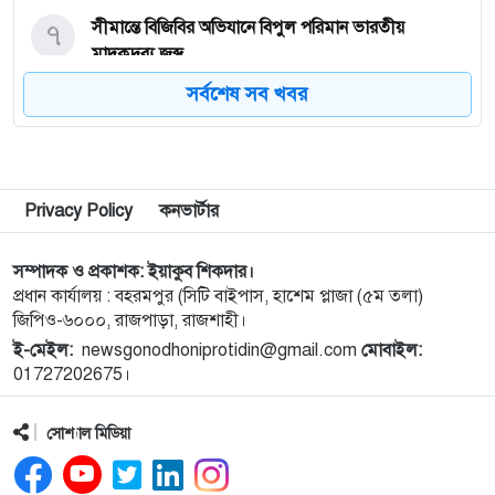
৭
সীমান্তে বিজিবির অভিযানে বিপুল পরিমান ভারতীয়
মাদকদ্রব্য জব্দ
সর্বশেষ সব খবর
৮
নেপালের আকাশে ভয় পেলেন অপু বিশ্বাস!
৯
বগুড়া এরুলিয়া এলাকায় সড়ক দুর্ঘট্নায় সকালে ৭ জন,
Privacy Policy
কনভার্টার
বিকেলে ২ জন নিহত
সম্পাদক ও প্রকাশক: ইয়াকুব শিকদার।
১০
রাসিক প্রশাসকের সঙ্গে মেডিকেল টেকনোলজিস্ট
প্রধান কার্যালয় : বহরমপুর (সিটি বাইপাস, হাশেম প্লাজা (৫ম তলা)
এসোসিয়েশনের নেতৃবৃন্দের সাক্ষাৎ
জিপিও-৬০০০, রাজপাড়া, রাজশাহী।
ই-মেইল:
newsgonodhoniprotidin@gmail.com
মোবাইল:
১১
নগরীর মসজিদ ও ঈদগাহ পরিদর্শনে রাসিক প্রশাসক
01727202675।
সোশ্যাল মিডিয়া
১২
নাটোরের অপহরণ মামলার প্রধান আসামি সাভারে আটক