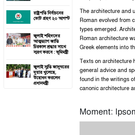
The architecture and u
রাষ্ট্রপতি নির্বাচনের
ভোট গ্রহণ ২০ আগস্ট
Roman evolved from civ
types emerged. Archite
জুলাই শহিদদের
Roman architecture wa
আত্মত্যাগ জাতি
চিরকাল শ্রদ্ধার সাথে
Greek elements into the
স্মরণ করবে : ভূমিমন্ত্রী
Texts on architecture 
জুলাই স্মৃতি জাদুঘরের
general advice and sp
দুয়ার খুলেছে,
উদ্বোধন করলেন
found in the writings 
প্রধানমন্ত্রী
canonic architecture ar
Moment: Ipso