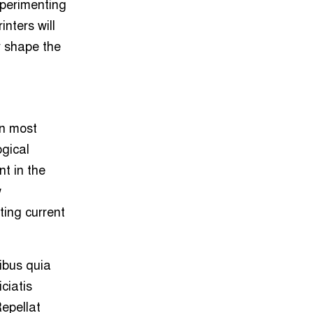
xperimenting
nters will
y shape the
in most
ogical
t in the
w
ing current
ibus quia
ciatis
Repellat