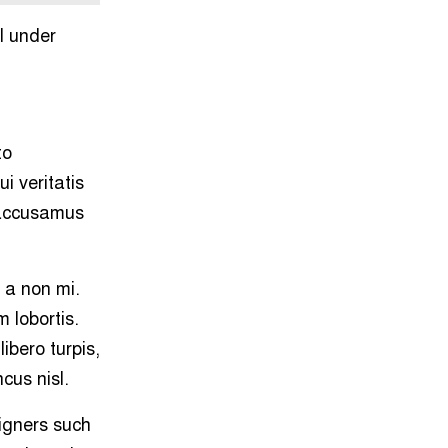
l under
to
i veritatis
 accusamus
s a non mi.
 lobortis.
ibero turpis,
cus nisl.
igners such