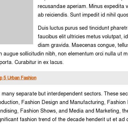
recusandae aperiam. Minus expedita vo
ab reiciendis. Sunt impedit id nihil quos
Duis luctus purus sed tincidunt pharet
faucibus elit ultricies metus volutpat, id
diam gravida. Maecenas congue, tellu
 augue sollicitudin nibh, non elementum orci nulla ut mi
 porta. Curabitur in ex lacus.
op 5 Urban Fashion
f many separate but interdependent sectors. These sec
oduction, Fashion Design and Manufacturing, Fashion R
dising, Fashion Shows, and Media and Marketing, the
gnificant fashion trend of the decade henderit ut et ad 