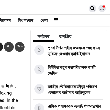
বিনোদন
বিশ্ব সংবাদ
খেলা
সর্বশেষ
জনপ্রিয়
অ-
অ+
১
পুরো উপসাগরীয় অঞ্চলকে ‘অন্ধকারে
ডুবিয়ে’ দেওয়ার হুমকি ইরানের
২
বিটিভির নতুন মহাপরিচালক কাজী
জেসিন
g fight,
৩
জাতীয় স্টেডিয়ামের ক্রীড়া পরিবেশ
Boxing
ফেরানোর অঙ্গীকার আমিনুলের
es. In the
৪
রাসিক প্রশাসককে জুলাই গণঅভ্যুত্থান
lectible.