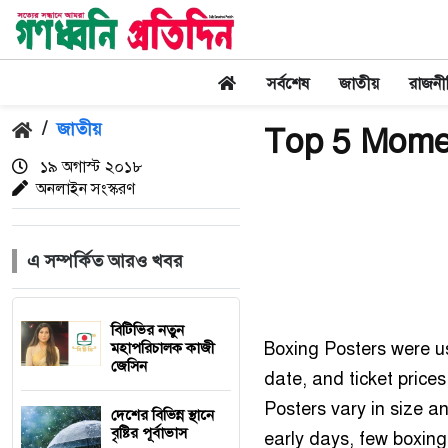
সর্বশেষ
জাতীয়
রাজনী
/
জাতীয়
Top 5 Momen
১৯ অগাস্ট ২০১৮
অনলাইন সংস্করণ
এ সম্পর্কিত আরও খবর
বিটিভির নতুন
Boxing Posters were us
মহাপরিচালক কাজী
জেসিন
date, and ticket prices
Posters vary in size a
দেশের বিভিন্ন স্থানে
বৃষ্টির পূর্বাভাস
early days, few boxing