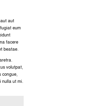
 aut aut
 fugiat eum
cidunt
ma facere
et beatae.
aretra.
tus volutpat,
s congue,
 nulla ut mi.