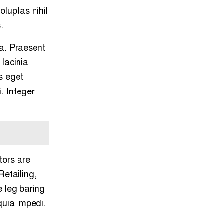
luptas nihil
১০
নিয়ামতপুরে বাড়ির বাইরে পড়েছিল
যুবকের মরদেহ, গলায় আঘাতের চিহ্ন
.
ra. Praesent
১১
ব্যালিস্টিক ক্ষেপণাস্ত্রের পরীক্ষা
চালিয়েছে উত্তর কোরিয়া
 lacinia
s eget
১২
পাকিস্তানে পুলিশ স্টেশনে ধর্ষণ, ৭৮
. Integer
কর্মকর্তা-সদস্যের সবাইকে অব্যাহতি
১৩
রুয়েটে এসএপি-১১.০ রোডশো অনুষ্ঠিত
tors are
১৪
নগরীতে মাদকবিরোধী অভিযানে গ্রেপ্তার
etailing,
১
 leg baring
১৫
নগরীতে বিএসটিআই’র অনুমোদনহীন
quia impedi.
দই, মিষ্টি ও ঘি বিক্রেতাকে জরিমানা