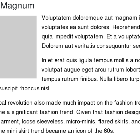
y Magnum
Voluptatem doloremque aut magnam i
voluptates ea sunt dolores. Reprehende
quia impedit voluptatem. Et a voluptat
Dolorem aut veritatis consequuntur se
In et erat quis ligula tempus mollis a n
volutpat augue eget arcu rutrum lobort
tempus rutrum finibus. Nulla libero turp
uscipit rhoncus nisl.
ical revolution also made much impact on the fashion tr
me a significant fashion trend. Given that fashion desi
arment, loose sleeveless, micro-minis, flared skirts, an
the mini skirt trend became an icon of the 60s.