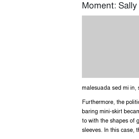
Moment: Sall
malesuada sed mi in, s
Furthermore, the polit
baring mini-skirt beca
to with the shapes of g
sleeves. In this case, 