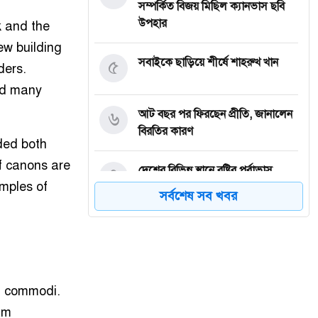
সম্পর্কিত বিজয় মিছিল ক্যানভাস ছবি
উপহার
k and the
ew building
৫
সবাইকে ছাড়িয়ে শীর্ষে শাহরুখ খান
ders.
ed many
৬
আট বছর পর ফিরছেন প্রীতি, জানালেন
বিরতির কারণ
ided both
f canons are
৭
দেশের বিভিন্ন স্থানে বৃষ্টির পূর্বাভাস
amples of
সর্বশেষ সব খবর
৮
নগরীর উন্নয়নমূলক কাজের অগ্রগতি
পর্যালোচনা সভায় রাসিক প্রশাসক
৯
রাজশাহীতে পাঁচ দিনব্যাপী রাজশাহীর
m commodi.
উদ্যোক্তা মেলার সমাপনী অনুষ্ঠিত
am