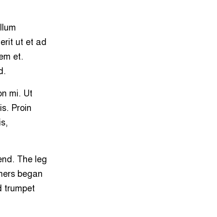
১৬
নগরীতে বিভিন্ন অপরাধে গ্রেপ্তার ২৫
llum
rit ut et ad
em et.
১৭
নগরীতে পুলিশের পৃথক মাদকবিরোধী
অভিযানে ৬ মাদক ব্যবসায়ী গ্রেপ্তার
d.
on mi. Ut
১৮
রাসিক প্রশাসকের সাথে হড়গ্রাম
নতুনপাড়া কবরস্থান ও ঈদগাহ কমিটির
is. Proin
নেতৃবৃন্দের সাক্ষাৎ
is,
১৯
রাসিক প্রশাসকের সাথে নারী উদ্যোক্তা
সমাজ কল্যাণ সংগঠনের সাক্ষাৎ
end. The leg
gners began
২০
পুনর্বাসন ছাড়া বস্তি উচ্ছেদ বন্ধের
d trumpet
দাবিতে নগরীতে মানববন্ধন