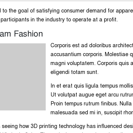
d to the goal of satisfying consumer demand for appare
participants in the industry to operate at a profit.
uam Fashion
Corporis est ad doloribus architec
accusantium corporis. Molestiae qu
magni voluptatem. Corporis quis
eligendi totam sunt.
In et erat quis ligula tempus molli
Ut volutpat augue eget arcu rutrum
Proin tempus rutrum finibus. Nulla l
malesuada sed mi in, suscipit rhon
s seeing how 3D printing technology has influenced des