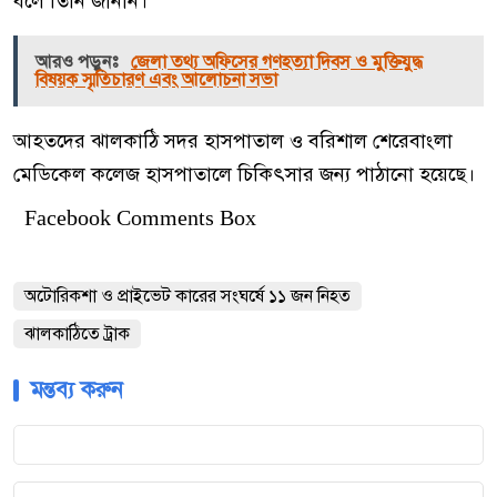
বলে তিনি জানান।
আরও পড়ুনঃ
জেলা তথ্য অফিসের গণহত্যা দিবস ও মুক্তিযুদ্ধ
বিষয়ক স্মৃতিচারণ এবং আলোচনা সভা
আহতদের ঝালকাঠি সদর হাসপাতাল ও বরিশাল শেরেবাংলা
মেডিকেল কলেজ হাসপাতালে চিকিৎসার জন্য পাঠানো হয়েছে।
Facebook Comments Box
অটোরিকশা ও প্রাইভেট কারের সংঘর্ষে ১১ জন নিহত
ঝালকাঠিতে ট্রাক
মন্তব্য করুন