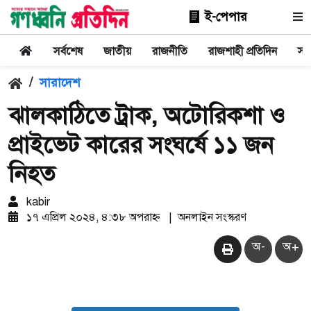
ই-পেপার
সর্বশেষ
জাতীয়
রাজনীতি
রাজশাহী প্রতিদিন
সা
/
সারাদেশ
ঝালকাঠিতে ট্রাক, অটোরিকশা ও
প্রাইভেট কারের সংঘর্ষে ১১ জন
নিহত
kabir
১৭ এপ্রিল ২০২৪, ৪:৩৮ অপরাহ্ন
|
অনলাইন সংস্করণ
অ-
অ+