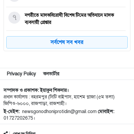
৭
নগরীতে মাদকবিরোধী বিশেষ টিমের অভিযানে মাদক
ব্যবসায়ী গ্রেপ্তার
৮
নিয়ামতপুরে চায়ের স্টলে গাঁজা বিক্রি, গ্রেপ্তার ১
সর্বশেষ সব খবর
৯
দূর্গাপুরের চাঞ্চল্যকর ধর্ষণ চেষ্টা মামলার আসামী গ্রেফতার
Privacy Policy
কনভার্টার
১০
হরমুজ প্রণালী পুনরায় খুলতে ইরানের শর্ত আরোপ
সম্পাদক ও প্রকাশক: ইয়াকুব শিকদার।
প্রধান কার্যালয় : বহরমপুর (সিটি বাইপাস, হাশেম প্লাজা (৫ম তলা)
জিপিও-৬০০০, রাজপাড়া, রাজশাহী।
১১
আমদানি নির্ভরতা ভেঙে নিজস্ব গ্যাস উত্তোলনে জোর দিচ্ছে
ই-মেইল:
newsgonodhoniprotidin@gmail.com
সরকার : তথ্যমন্ত্রী
মোবাইল:
01727202675।
১২
মাতারবাড়ি কয়লাভিত্তিক বিদ্যুৎকেন্দ্র পরিদর্শন প্রধানমন্ত্রীর