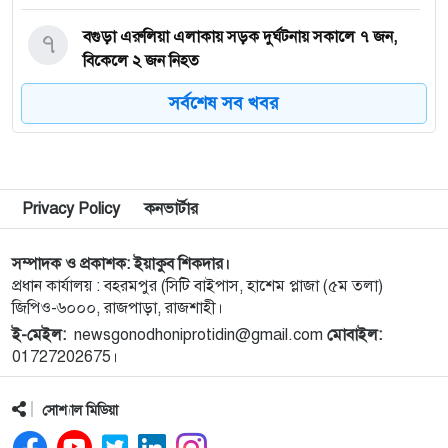
৭
বগুড়া এরুলিয়া এলাকায় সড়ক দুর্ঘট্নায় সকালে ৭ জন,
বিকেলে ২ জন নিহত
সর্বশেষ সব খবর
৮
রাসিক প্রশাসকের সঙ্গে মেডিকেল টেকনোলজিস্ট
এসোসিয়েশনের নেতৃবৃন্দের সাক্ষাৎ
৯
নগরীর মসজিদ ও ঈদগাহ পরিদর্শনে রাসিক প্রশাসক
Privacy Policy
কনভার্টার
সম্পাদক ও প্রকাশক: ইয়াকুব শিকদার।
১০
নাটোরের অপহরণ মামলার প্রধান আসামি সাভারে আটক
প্রধান কার্যালয় : বহরমপুর (সিটি বাইপাস, হাশেম প্লাজা (৫ম তলা)
জিপিও-৬০০০, রাজপাড়া, রাজশাহী।
ই-মেইল:
newsgonodhoniprotidin@gmail.com
মোবাইল:
১১
নওগাঁর মান্দায় ২৯৬ বোতল ফেন্সিডিলসহ ২ মাদক কারবারি
01727202675।
গ্রেফতার
সোশ্যাল মিডিয়া
১২
কিডনি রোগে আক্রান্ত অসহায় রোগীর পাশে পুঠিয়ার
এসিল্যান্ড