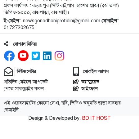
১০
নেপালের আকাশে ভয় পেলেন অপু বিশ্বাস!
প্রধান কার্যালয় : বহরমপুর (সিটি বাইপাস, হাশেম প্লাজা (৫ম তলা)
জিপিও-৬০০০, রাজপাড়া, রাজশাহী।
ই-মেইল:
newsgonodhoniprotidin@gmail.com
মোবাইল:
১১
বগুড়া এরুলিয়া এলাকায় সড়ক দুর্ঘট্নায় সকালে ৭ জন,
01727202675।
বিকেলে ২ জন নিহত
সোশ্যাল মিডিয়া
১২
রাসিক প্রশাসকের সঙ্গে মেডিকেল টেকনোলজিস্ট
এসোসিয়েশনের নেতৃবৃন্দের সাক্ষাৎ
নিউজলেটার
মোবাইল অ্যাপস
১৩
নগরীর মসজিদ ও ঈদগাহ পরিদর্শনে রাসিক প্রশাসক
প্রতিদিন মেইলে আপডেট
অ্যান্ড্রয়েড
পেতে সাবস্ক্রাইব করুন।
আইফোন
১৪
নাটোরের অপহরণ মামলার প্রধান আসামি সাভারে আটক
এই ওয়েবসাইটের কোনো লেখা, ছবি, ভিডিও অনুমতি ছাড়া ব্যবহার
বেআইনি।
Design & Developed by:
BD IT HOST
১৫
নওগাঁর মান্দায় ২৯৬ বোতল ফেন্সিডিলসহ ২ মাদক কারবারি
গ্রেফতার