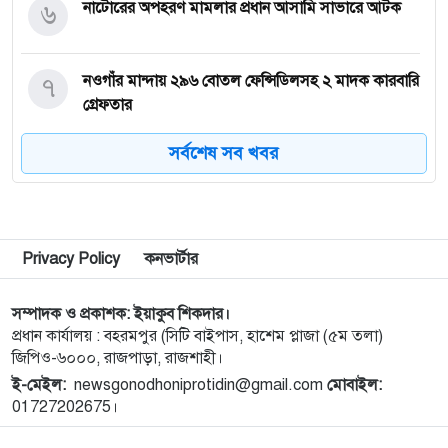
৬
নাটোরের অপহরণ মামলার প্রধান আসামি সাভারে আটক
৭
নওগাঁর মান্দায় ২৯৬ বোতল ফেন্সিডিলসহ ২ মাদক কারবারি
গ্রেফতার
সর্বশেষ সব খবর
৮
কিডনি রোগে আক্রান্ত অসহায় রোগীর পাশে পুঠিয়ার
এসিল্যান্ড
৯
নগরীতে মাদকবিরোধী বিশেষ টিমের অভিযানে মাদক
Privacy Policy
কনভার্টার
ব্যবসায়ী স্বামী-স্ত্রী গ্রেপ্তার
সম্পাদক ও প্রকাশক: ইয়াকুব শিকদার।
১০
নগরীতে মাদক বিরোধী পৃথক অভিযানে নারীসহ গ্রেপ্তার ৪
প্রধান কার্যালয় : বহরমপুর (সিটি বাইপাস, হাশেম প্লাজা (৫ম তলা)
জিপিও-৬০০০, রাজপাড়া, রাজশাহী।
ই-মেইল:
newsgonodhoniprotidin@gmail.com
মোবাইল:
১১
নগরীতে মাসব্যাপী বৃক্ষরোপণ ও চারা বিতরণ কর্মসূচির
01727202675।
উদ্বোধন