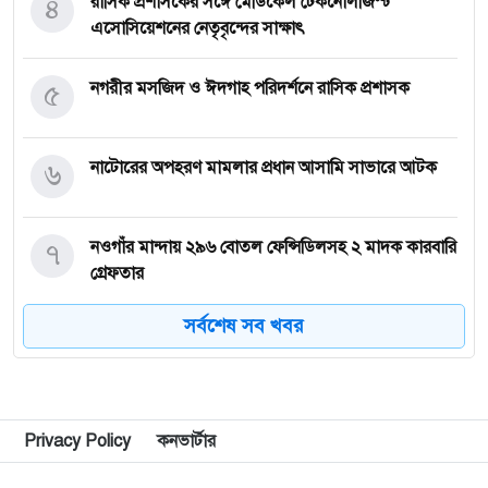
৪
রাসিক প্রশাসকের সঙ্গে মেডিকেল টেকনোলজিস্ট
এসোসিয়েশনের নেতৃবৃন্দের সাক্ষাৎ
৫
নগরীর মসজিদ ও ঈদগাহ পরিদর্শনে রাসিক প্রশাসক
৬
নাটোরের অপহরণ মামলার প্রধান আসামি সাভারে আটক
৭
নওগাঁর মান্দায় ২৯৬ বোতল ফেন্সিডিলসহ ২ মাদক কারবারি
গ্রেফতার
সর্বশেষ সব খবর
৮
কিডনি রোগে আক্রান্ত অসহায় রোগীর পাশে পুঠিয়ার
এসিল্যান্ড
৯
নগরীতে মাদকবিরোধী বিশেষ টিমের অভিযানে মাদক
Privacy Policy
কনভার্টার
ব্যবসায়ী স্বামী-স্ত্রী গ্রেপ্তার