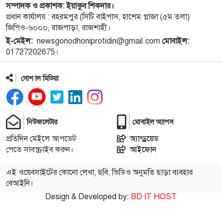
সম্পাদক ও প্রকাশক: ইয়াকুব শিকদার।
১০
নগরীতে মাদক বিরোধী পৃথক অভিযানে নারীসহ গ্রেপ্তার ৪
প্রধান কার্যালয় : বহরমপুর (সিটি বাইপাস, হাশেম প্লাজা (৫ম তলা)
জিপিও-৬০০০, রাজপাড়া, রাজশাহী।
ই-মেইল:
newsgonodhoniprotidin@gmail.com
মোবাইল:
১১
নগরীতে মাসব্যাপী বৃক্ষরোপণ ও চারা বিতরণ কর্মসূচির
01727202675।
উদ্বোধন
সোশ্যাল মিডিয়া
১২
থাইল্যান্ডে স্কুলে গুলিতে নিহত ৪, আহত ১৫ শিক্ষার্থী
১৩
গণমাধ্যম শক্তিশালী হলেই গণতন্ত্র শক্তিশালী হবে: মির্জা
নিউজলেটার
মোবাইল অ্যাপস
ফখরুল
প্রতিদিন মেইলে আপডেট
অ্যান্ড্রয়েড
পেতে সাবস্ক্রাইব করুন।
আইফোন
১৪
পুরো উপসাগরীয় অঞ্চলকে ‘অন্ধকারে ডুবিয়ে’ দেওয়ার
হুমকি ইরানের
এই ওয়েবসাইটের কোনো লেখা, ছবি, ভিডিও অনুমতি ছাড়া ব্যবহার
বেআইনি।
Design & Developed by:
BD IT HOST
১৫
বিটিভির নতুন মহাপরিচালক কাজী জেসিন