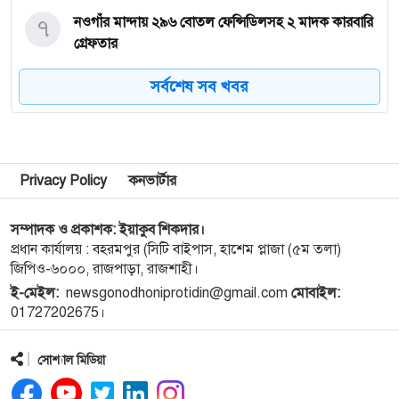
৭
নওগাঁর মান্দায় ২৯৬ বোতল ফেন্সিডিলসহ ২ মাদক কারবারি
গ্রেফতার
সর্বশেষ সব খবর
৮
কিডনি রোগে আক্রান্ত অসহায় রোগীর পাশে পুঠিয়ার
এসিল্যান্ড
৯
নগরীতে মাদকবিরোধী বিশেষ টিমের অভিযানে মাদক
Privacy Policy
কনভার্টার
ব্যবসায়ী স্বামী-স্ত্রী গ্রেপ্তার
সম্পাদক ও প্রকাশক: ইয়াকুব শিকদার।
১০
নগরীতে মাদক বিরোধী পৃথক অভিযানে নারীসহ গ্রেপ্তার ৪
প্রধান কার্যালয় : বহরমপুর (সিটি বাইপাস, হাশেম প্লাজা (৫ম তলা)
জিপিও-৬০০০, রাজপাড়া, রাজশাহী।
ই-মেইল:
newsgonodhoniprotidin@gmail.com
মোবাইল:
১১
নগরীতে মাসব্যাপী বৃক্ষরোপণ ও চারা বিতরণ কর্মসূচির
01727202675।
উদ্বোধন
সোশ্যাল মিডিয়া
১২
থাইল্যান্ডে স্কুলে গুলিতে নিহত ৪, আহত ১৫ শিক্ষার্থী