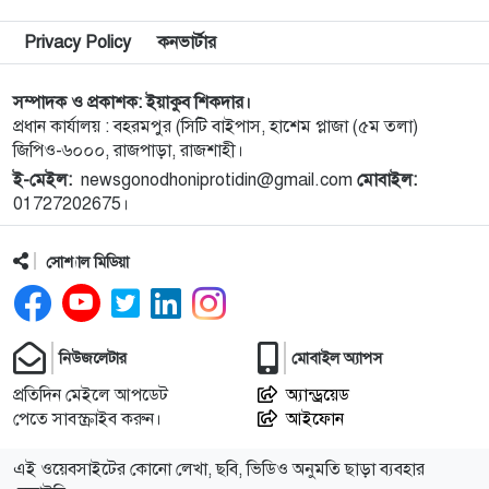
৯
ব্যালিস্টিক ক্ষেপণাস্ত্রের পরীক্ষা চালিয়েছে উত্তর কোরিয়া
Privacy Policy
কনভার্টার
১০
পাকিস্তানে পুলিশ স্টেশনে ধর্ষণ, ৭৮ কর্মকর্তা-সদস্যের
সম্পাদক ও প্রকাশক: ইয়াকুব শিকদার।
প্রধান কার্যালয় : বহরমপুর (সিটি বাইপাস, হাশেম প্লাজা (৫ম তলা)
সবাইকে অব্যাহতি
জিপিও-৬০০০, রাজপাড়া, রাজশাহী।
ই-মেইল:
newsgonodhoniprotidin@gmail.com
মোবাইল:
১১
রুয়েটে এসএপি-১১.০ রোডশো অনুষ্ঠিত
01727202675।
সোশ্যাল মিডিয়া
১২
নগরীতে মাদকবিরোধী অভিযানে গ্রেপ্তার ১
১৩
নগরীতে বিএসটিআই’র অনুমোদনহীন দই, মিষ্টি ও ঘি
নিউজলেটার
মোবাইল অ্যাপস
বিক্রেতাকে জরিমানা
প্রতিদিন মেইলে আপডেট
অ্যান্ড্রয়েড
পেতে সাবস্ক্রাইব করুন।
আইফোন
১৪
নগরীতে বিভিন্ন অপরাধে গ্রেপ্তার ২৫
এই ওয়েবসাইটের কোনো লেখা, ছবি, ভিডিও অনুমতি ছাড়া ব্যবহার