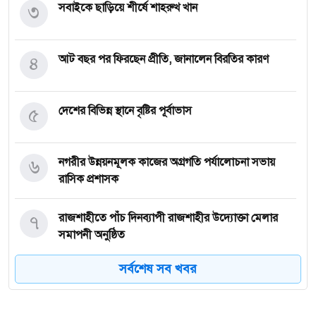
৩
সবাইকে ছাড়িয়ে শীর্ষে শাহরুখ খান
৪
আট বছর পর ফিরছেন প্রীতি, জানালেন বিরতির কারণ
৫
দেশের বিভিন্ন স্থানে বৃষ্টির পূর্বাভাস
৬
নগরীর উন্নয়নমূলক কাজের অগ্রগতি পর্যালোচনা সভায়
রাসিক প্রশাসক
৭
রাজশাহীতে পাঁচ দিনব্যাপী রাজশাহীর উদ্যোক্তা মেলার
সমাপনী অনুষ্ঠিত
সর্বশেষ সব খবর
৮
নিয়ামতপুরে বাড়ির বাইরে পড়েছিল যুবকের মরদেহ, গলায়
আঘাতের চিহ্ন