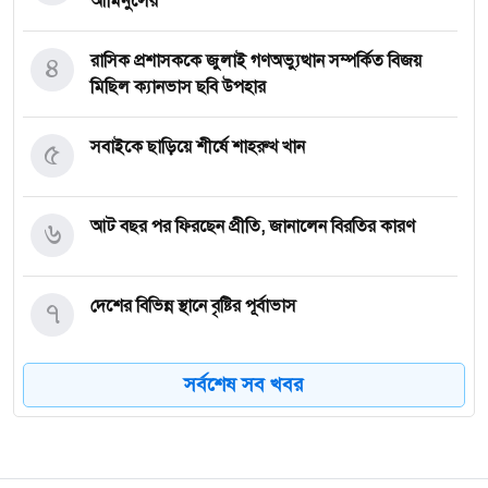
আমিনুলের
৪
রাসিক প্রশাসককে জুলাই গণঅভ্যুত্থান সম্পর্কিত বিজয়
মিছিল ক্যানভাস ছবি উপহার
৫
সবাইকে ছাড়িয়ে শীর্ষে শাহরুখ খান
৬
আট বছর পর ফিরছেন প্রীতি, জানালেন বিরতির কারণ
৭
দেশের বিভিন্ন স্থানে বৃষ্টির পূর্বাভাস
সর্বশেষ সব খবর
৮
নগরীর উন্নয়নমূলক কাজের অগ্রগতি পর্যালোচনা সভায়
রাসিক প্রশাসক
৯
রাজশাহীতে পাঁচ দিনব্যাপী রাজশাহীর উদ্যোক্তা মেলার