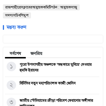
রাজশাহীপ্রেসক্লাবেরআহ্বায়ককমিটিগঠন : আহ্বায়কসাজু
সদস্যসচিবশিমুল
মন্তব্য করুন
সর্বশেষ
জনপ্রিয়
১
পুরো উপসাগরীয় অঞ্চলকে ‘অন্ধকারে ডুবিয়ে’ দেওয়ার
হুমকি ইরানের
২
বিটিভির নতুন মহাপরিচালক কাজী জেসিন
৩
জাতীয় স্টেডিয়ামের ক্রীড়া পরিবেশ ফেরানোর অঙ্গীকার