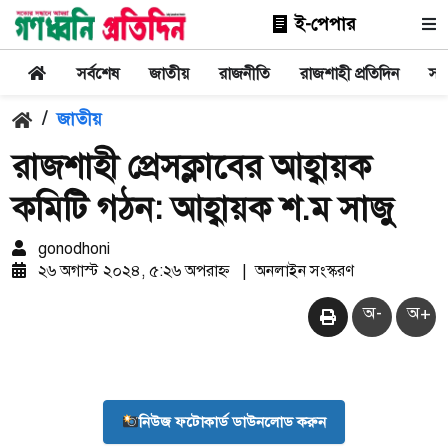
ই-পেপার
সর্বশেষ
জাতীয়
রাজনীতি
রাজশাহী প্রতিদিন
সা
/
জাতীয়
রাজশাহী প্রেসক্লাবের আহ্বায়ক
কমিটি গঠন: আহ্বায়ক শ.ম সাজু
gonodhoni
২৬ অগাস্ট ২০২৪, ৫:২৬ অপরাহ্ন
|
অনলাইন সংস্করণ
অ-
অ+
নিউজ ফটোকার্ড ডাউনলোড করুন