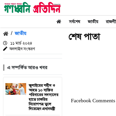
সর্বশেষ
জাতীয়
রাজনী
/
জাতীয়
শেষ পাতা
১১ মার্চ ২০২৪
অনলাইন সংস্করণ
এ সম্পর্কিত আরও খবর
জুলাইয়ের শহীদ ও
আহত ১০ ব্যক্তির
পরিবারের সদস্যদের
হাতে চাকরির
Facebook Comments
নিয়োগপত্র তুলে
দিয়েছেন প্রধানমন্ত্রী